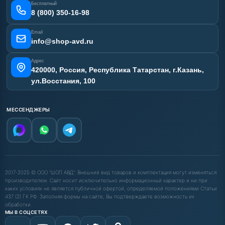
Бесплатный
Карта сайта
8 (800) 350-16-98
Email
info@shop-avd.ru
Адрес
420000, Россия, Республика Татарстан, г.Казань,
ул.Восстания, 100
МЕССЕНДЖЕРЫ
2017-2025 © ООО "ШОП АВД". Внешний вид товаров и комплектация могут изменяться
производителем. Сайт носит исключительно информационный характер и ни при
каких условиях не является публичной офертой, определяемой положениями Статьи
437 (2) ГК РФ. Заполняя формы на сайте, Вы подтверждаете возможность их
обработки.
МЫ В СОЦСЕТЯХ