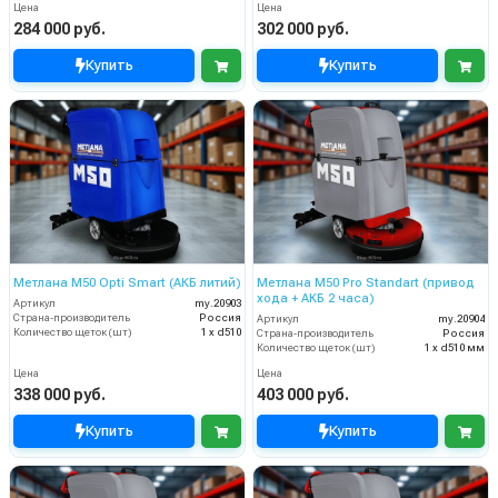
Цена
Цена
284 000 руб.
302 000 руб.
Купить
Купить
Метлана М50 Opti Smart (АКБ литий)
Метлана М50 Pro Standart (привод
хода + АКБ 2 часа)
Артикул
my.20903
Страна-производитель
Россия
Артикул
my.20904
Количество щеток (шт)
1 х d510
Страна-производитель
Россия
Количество щеток (шт)
1 х d510 мм
Цена
Цена
338 000 руб.
403 000 руб.
Купить
Купить