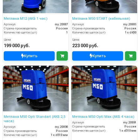
Метлана М12 (АКБ 1 час)
Метлана М50 START (кабельная)
Артикул
my.20887
Артикул
my.20889
Страна-производитель
Россия
Страна-производитель
Россия
Количество щеток (шт)
1
Количество щеток (шт)
1 х d430
Цена
Цена
199 000 руб.
223 000 руб.
Купить
Купить
Метлана М50 Opti Standart (АКБ 2,5
Метлана М50 Opti Max (АКБ 4 часа)
часа)
Артикул
my.20891
Страна-производитель
Россия
Артикул
my.20890
Количество щеток (шт)
1 х d510 мм
Страна-производитель
Россия
Количество щеток (шт)
1 х d510 мм