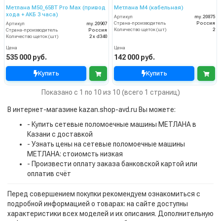
Метлана М50_65BT Pro Max (привод
Метлана М4 (кабельная)
хода + АКБ 3 часа)
Артикул
my.20875
Страна-производитель
Россия
Артикул
my.20907
Количество щеток (шт)
2
Страна-производитель
Россия
Количество щеток (шт)
2 х d340
Цена
Цена
535 000 руб.
142 000 руб.
Купить
Купить
Показано с 1 по 10 из 10 (всего 1 страниц)
В интернет-магазине kazan.shop-avd.ru Вы можете:
- Купить сетевые поломоечные машины МЕТЛАНА в
Казани с доставкой
- Узнать цены на сетевые поломоечные машины
МЕТЛАНА: стоиомсть низкая
- Произвести оплату заказа банковской картой или
оплатив счёт
Перед совершением покупки рекомендуем ознакомиться с
подробной информацией о товарах: на сайте доступны
характеристики всех моделей и их описания. Дополнительную