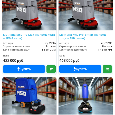
Метлана M50 Pro Max (привод хода
Метлана М50 Pro Smart (привод
+ АКБ 4 часа)
хода + АКБ литий)
Артикул
my.20905
Артикул
my.20906
Страна-производитель
Россия
Страна-производитель
Россия
Количество щеток (шт)
1 х d510 мм
Количество щеток (шт)
1 х d510 мм
Цена
Цена
422 000 руб.
468 000 руб.
Купить
Купить