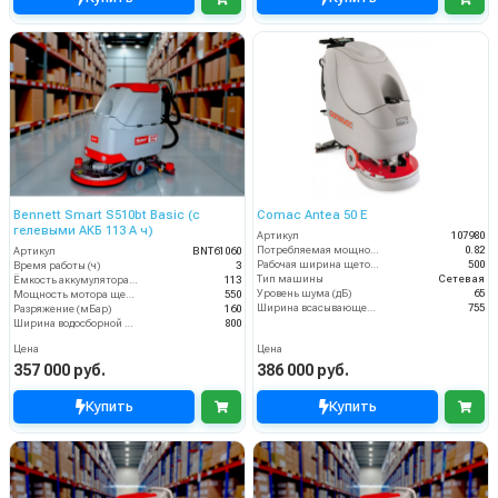
Bennett Smart S510bt Basic (с
Comac Antea 50 E
гелевыми АКБ 113 А ч)
Артикул
107980
Потребляемая мощность (кВт)
0.82
Артикул
BNT61060
Рабочая ширина щеток (мм)
500
Время работы (ч)
3
Тип машины
Сетевая
Ёмкость аккумулятора (Ач)
113
Уровень шума (дБ)
65
Мощность мотора щеток
550
Ширина всасывающей балки (мм)
755
Разряжение (мБар)
160
Ширина водосборной рейки
800
Цена
Цена
357 000 руб.
386 000 руб.
Купить
Купить