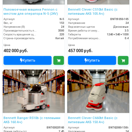
Поломоечная машина Pennon с
Bennett Clever C510bt Basic (с
местом для оператора N-5 (24V)
литиевым АКБ 105 Ач)
Артикул
N-5
Артикул
BNT61050-105
Вес, кг
153
Напряжение
24
Напряжение (В)
24
Вид моечных щеток
Дисковые
Производительность по площади (м2/ч)
3500
Время работы от аккумуляторов (ч)
3.5
Скорость вращения щётки (об/мин)
220
Габариты
1240 × 540 × 1030
Страна-производитель
Китай
Потребляемая мощность (кВт)
0.4
Цена
Цена
402 000 руб.
457 000 руб.
Купить
Купить
Bennett Ranger R510b (с гелевыми
Bennett Clever C660bt Basic (с
АКБ 160 Ач)
литиевым АКБ 150 Ач)
Артикул
BNT63020160
Артикул
BNT62080-150li
Время работы (ч)
2.45
Напряжение
24