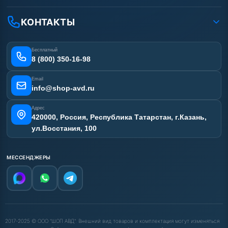
Доставка
Ремонт АВД
Рассрочка
Гарантия
Сертификаты
КОНТАКТЫ
Статьи
Лизинг
Наши работы
Получить скидку
Отзывы наших клиентов
Бесплатный
Карта сайта
8 (800) 350-16-98
Email
info@shop-avd.ru
Адрес
420000, Россия, Республика Татарстан, г.Казань,
ул.Восстания, 100
МЕССЕНДЖЕРЫ
2017-2025 © ООО "ШОП АВД". Внешний вид товаров и комплектация могут изменяться