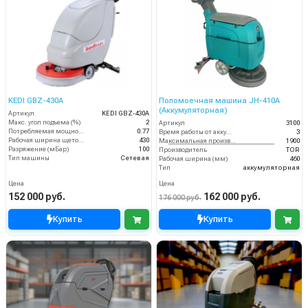
KEDI GBZ-430A
Поломоечная машина JH-410A
(Аккумуляторная)
Артикул
KEDI GBZ-430A
Макс. угол подъема (%)
2
Артикул
3100
Потребляемая мощность (кВт)
0.77
Время работы от аккумуляторов (ч)
3
Рабочая ширина щеток (мм)
430
Максимальная производительность (кв.м/час)
1900
Разряжение (мБар)
100
Производитель
TOR
Тип машины
Сетевая
Рабочая ширина (мм)
460
Тип
аккумуляторная
Цена
Цена
152 000 руб.
162 000 руб.
176 000 руб.
Купить
Купить