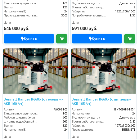
Ёмкость аккумулятора (Ач)
160
Вид моечных щеток
Дисковые
Вес, кг
120
Время работы от аккумуляторов (ч)
2
Напряжение (В)
24
Габариты
1320х700х1060
Производительность по площади (м2/ч)
3060
Потребляемая мощность (кВт)
1.35
Цена
Цена
546 000 руб.
591 000 руб.
Купить
Купить
Bennett Ranger R660b (с гелевыми
Bennett Ranger R660b (с литиевым
АКБ 160 Ач)
АКБ 105 Ач)
Артикул
R660B160
Артикул
BNT63010-105li
Ёмкость аккумулятора (Ач)
160
Напряжение
24
Рабочая ширина (мм)
660
Вид моечных щеток
Дисковые
Ширина водосборной рейки
900
Время работы от аккумуляторов (ч)
2.45
Вес, кг
120
Габариты
1270х1030х665
Напряжение (В)
24
Производитель
BENNETT
Цена
Цена