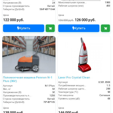
Максимальная производительность (кв.м/час)
1900
Напряжение (В)
24
Рабочая ширина (мм)
450
Страна-производитель
Китай
Габариты (ДхШхВ)
584*401*1044
Цена
Цена
122 000 руб.
126 000 руб.
136 000 руб.
Купить
Купить
Поломоечная машина Pennon N-1
Lavor Pro Crystal Clean
Plus (36V)
Артикул
8.501.0508
Потребляемая мощность (кВт)
1.5
Артикул
N-1 Plus
Рабочая ширина щеток (мм)
290
Вес, кг
56
Температура (°C)
90
Напряжение (В)
36
Тип машины
Сетевая
Производительность по площади (м2/ч)
1250
Уровень шума (дБ)
68
Страна-производитель
Китай
Габариты (ДхШхВ)
70*45*109
Цена
Цена
138 000 руб.
146 000 руб.