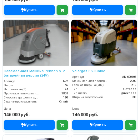
Купить
Купить
Поломоечная машина Pennon N-2
Velargos B50 Cable
Батарейная версия (24V)
Артикул
AN 600105
Максимальная производительность (кв.м/час)
2000
Артикул
N-2
Рабочая ширина (мм)
510
Вес, кг
65
Тип
Сетевая
Напряжение (В)
24
Тип щетки
дисковая
Производительность по площади (м2/ч)
1850
Ширина водосборной рейки
830
Скорость вращения щётки (об/мин)
190
Страна-производитель
Китай
Цена
Цена
146 000 руб.
146 000 руб.
Купить
Купить