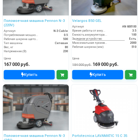
Поломоечная машина Pennon N-3
Velargos B50 GEL
(220V)
Артикул
AN 600100
Время работы от аккумуляторов (ч)
3.5
Артикул
N-3 Cable
Ёмкость аккумулятора (Ач)
100
Потребляемая мощность (кВт)
0.5
Зарядное устройство
Есть
Рабочая ширина щеток (мм)
500
Максимальная производительность (кв.м/час)
2000
Тип машины
Сетевая
Рабочая ширина (мм)
510
Вес, кг
80
Напряжение (В)
230
Цена
Цена
167 000 руб.
169 000 руб.
184 000 руб.
Купить
Купить
Поломоечная машина Pennon N-3
Portotecnica LAVAMATIC 15 C 35