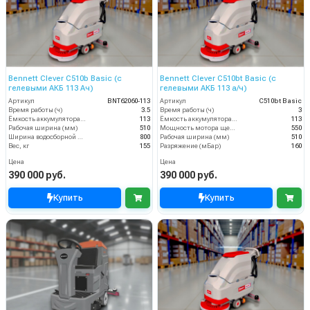
Bennett Clever C510b Basic (с
Bennett Clever C510bt Basic (с
гелевыми АКБ 113 Ач)
гелевыми АКБ 113 а/ч)
Артикул
BNT62060-113
Артикул
C510bt Basic
Время работы (ч)
3.5
Время работы (ч)
3
Ёмкость аккумулятора (Ач)
113
Ёмкость аккумулятора (Ач)
113
Рабочая ширина (мм)
510
Мощность мотора щеток
550
Ширина водосборной рейки
800
Рабочая ширина (мм)
510
Вес, кг
155
Разряжение (мБар)
160
Цена
Цена
390 000 руб.
390 000 руб.
Купить
Купить