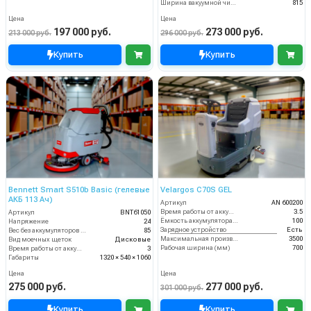
Ширина вакуумной чистки (мм)
815
Цена
Цена
197 000 руб.
273 000 руб.
213 000 руб.
296 000 руб.
Купить
Купить
Bennett Smart S510b Basic (гелевые
Velargos C70S GEL
АКБ 113 Ач)
Артикул
AN 600200
Время работы от аккумуляторов (ч)
3.5
Артикул
BNT61050
Ёмкость аккумулятора (Ач)
100
Напряжение
24
Зарядное устройство
Есть
Вес без аккумуляторов (кг)
85
Максимальная производительность (кв.м/час)
3500
Вид моечных щеток
Дисковые
Рабочая ширина (мм)
700
Время работы от аккумуляторов (ч)
3
Габариты
1320 × 540 × 1060
Цена
Цена
275 000 руб.
277 000 руб.
301 000 руб.
Купить
Купить