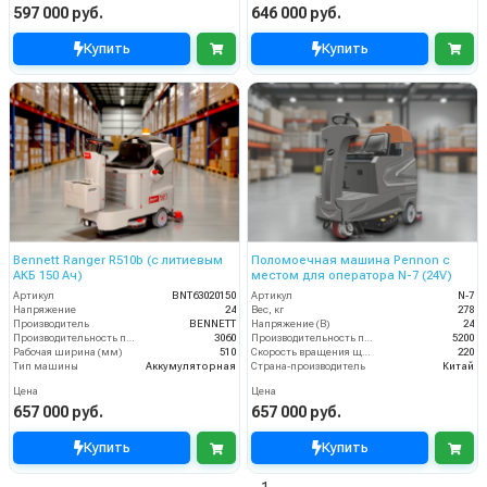
597 000 руб.
646 000 руб.
Купить
Купить
Bennett Ranger R510b (с литиевым
Поломоечная машина Pennon с
АКБ 150 Ач)
местом для оператора N-7 (24V)
Артикул
BNT63020150
Артикул
N-7
Напряжение
24
Вес, кг
278
Производитель
BENNETT
Напряжение (В)
24
Производительность по площади
3060
Производительность по площади (м2/ч)
5200
Рабочая ширина (мм)
510
Скорость вращения щётки (об/мин)
220
Тип машины
Аккумуляторная
Страна-производитель
Китай
Цена
Цена
657 000 руб.
657 000 руб.
Купить
Купить