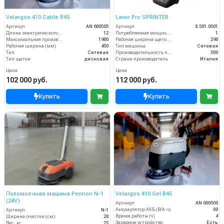
Velargos 410 Cable B45
Lavor Pro SPRINTER
Артикул
AN 600505
Артикул
8.501.0501
Длина электрического кабеля (м)
12
Потребляемая мощность (кВт)
1
Максимальная производительность (кв.м/час)
1900
Рабочая ширина щеток (мм)
290
Рабочая ширина (мм)
450
Тип машины
Сетевая
Тип
Сетевая
Производительность по площади (м2/ч)
500
Тип щетки
дисковая
Страна-производитель
Италия
Цена
Цена
102 000 руб.
112 000 руб.
Купить
Купить
Поломоечная машина Pennon N-1
Velargos 410 Gel B45
(24V)
Артикул
AN 600500
Аккумулятор АКБ (В/А·ч)
80
Артикул
N-1
Время работы (ч)
4
Ширина очистки (см)
28
Зарядное устройство
Есть
Вес, кг
29