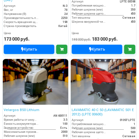
(24V)
Артикул
LPTE 00598
Потребляемая мощность (кВт)
1.7
Артикул
N-3
Рабочая ширина (мм)
350
Вес, кг
78
Рабочая ширина щеток (мм)
450
Напряжение (В)
24
Тип машины
Сетевая
Производительность по площади (м2/ч)
2250
Ширина вакуумной чистки (мм)
450
Скорость вращения щётки (об/мин)
190
Страна-производитель
Китай
Цена
Цена
173 000 руб.
183 000 руб.
198 000 руб.
Купить
Купить
Velargos B50 Lithium
LAVAMATIC 40 C 50 (LAVAMATIC 501 E
2012) (LPTE 00600)
Артикул
AN 600111
Время работы от аккумуляторов (ч)
3.5
Артикул
01097 LPTE
Ёмкость аккумулятора (Ач)
100
Потребляемая мощность (кВт)
1
Зарядное устройство
Есть
Рабочая ширина (мм)
500
Максимальная производительность (кв.м/час)
2000
Рабочая ширина щеток (мм)
500
Рабочая ширина (мм)
510
Тип машины
Сетевая