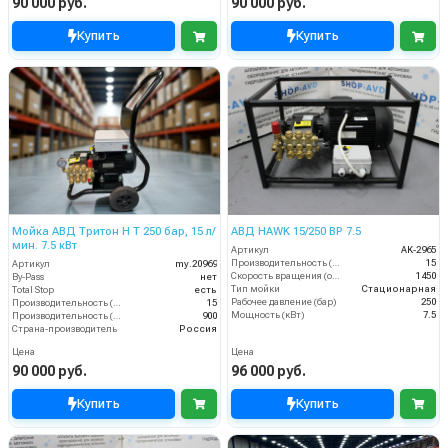
90 000 руб.
90 000 руб.
Купить
Купить
Мойка АВД Тритон H T 250 бар, 15 л/
АВД HAWK 15/250 BP 7.5
мин. 7.5 кВт
Артикул
AK-2965
Производительность (л/мин)
15
Артикул
my.20969
Скорость вращения (об/мин)
1450
By-Pass
нет
Тип мойки
Стационарная
Total Stop
есть
Рабочее давление (бар)
250
Производительность (л/мин)
15
Мощность (кВт)
7.5
Производительность (л/ч)
900
Страна-производитель
Россия
Цена
Цена
90 000 руб.
96 000 руб.
Купить
Купить