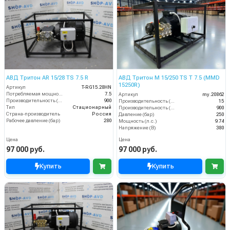
АВД Тритон AR 15/28 TS 7.5 R
АВД Тритон M 15/250 TS T 7.5 (MMD
15250R)
Артикул
T-RG15.28HN
Потребляемая мощность (кВт)
7.5
Артикул
my.20862
Производительность (л/ч)
900
Производительность (л/мин)
15
Тип
Стационарный
Производительность (л/ч)
900
Страна-производитель
Россия
Давление (бар)
250
Рабочее давление (бар)
280
Мощность (л.с.)
9.74
Напряжение (В)
380
Цена
Цена
97 000 руб.
97 000 руб.
Купить
Купить