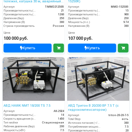
тележке, катушка 30 м, аварийный
15250R)
клапан, манометр, фильтр)
Артикул
T-MMD21250R
Артикул
MMD-15250R
Производительность (л/мин)
21
Производительность (л/мин)
15
Производительность (л/ч)
1260
Производительность (л/ч)
900
Давление (бар)
250
Давление (бар)
250
Напряжение (В)
380
Мощность (л.с.)
9.74
Страна-производитель
Россия
Напряжение (В)
380
Цена
Цена
100 000 руб.
107 000 руб.
Купить
Купить
АВД HAWK NMT 18/200 TS 7.5
АВД Тритон B 20/200 BP 7.5 T (с
гидрокомпенсатором)
Артикул
AK-2924
Производительность (л/мин)
18
Артикул
triton-20-20-7-5
Скорость вращения (об/мин)
1450
Total Stop
есть
Тип мойки
Стационарная
Источник питания (~/В/Гц)
380
Рабочее давление (бар)
200
Потребляемая мощность (кВт)
7.5
Мощность (кВт)
7.5
Производительность (л/мин)
20