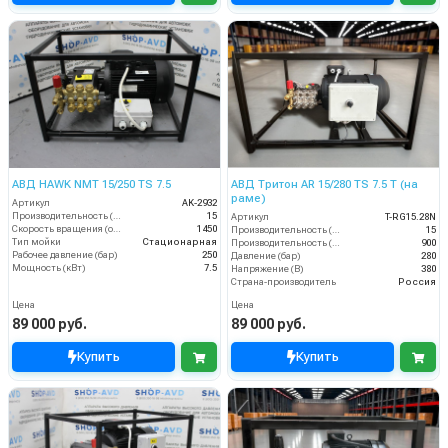
АВД HAWK NMT 15/250 TS 7.5
АВД Тритон AR 15/280 TS 7.5 Т (на
раме)
Артикул
AK-2932
Производительность (л/мин)
15
Артикул
T-RG15.28N
Скорость вращения (об/мин)
1450
Производительность (л/мин)
15
Тип мойки
Стационарная
Производительность (л/ч)
900
Рабочее давление (бар)
250
Давление (бар)
280
Мощность (кВт)
7.5
Напряжение (В)
380
Страна-производитель
Россия
Цена
Цена
89 000 руб.
89 000 руб.
Купить
Купить