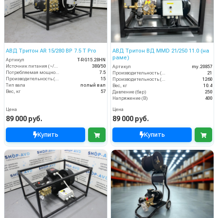
АВД Тритон AR 15/280 BP 7.5 T Pro
АВД Тритон ВД MMD 21/250 11.0 (на
раме)
Артикул
T-RG15.28HN
Источник питания (~/В/Гц)
380/50
Артикул
my.20857
Потребляемая мощность (кВт)
7.5
Производительность (л/мин)
21
Производительность (л/мин)
15
Производительность (л/ч)
1260
Тип вала
полый вал
Вес, кг
10.4
Вес, кг
57
Давление (бар)
250
Напряжение (В)
400
Цена
Цена
89 000 руб.
89 000 руб.
Купить
Купить