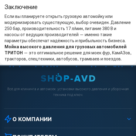
Заключение
Если вы планируете открыть грузовую автомойку или
модернизировать существующую, выбор очевиден. Давление
250 бар, производительность 17 л/мин, питание 380 В и
насосы от ведущих производителей — именно такие
параметры обеспечат надёжность и прибыльность бизнеса.
Мойка высокого давления для грузовых автомобилей
ТРИТОН
— это оптимальное решение для моек фур, КамАЗов,
тракторов, спецтехники, автобусов, трамваев и поездов.
Всё для клининга и автомоек: установки высокого давления и уборочная
техника под ключ.
О КОМПАНИИ
О компании
Реквизиты ООО «Шоп АВД»