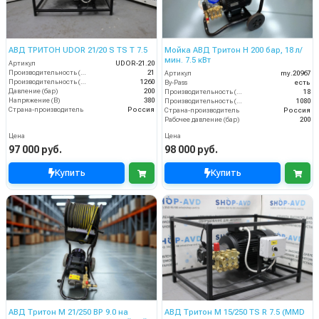
АВД ТРИТОН UDOR 21/20 S TS T 7.5
Мойка АВД Тритон H 200 бар, 18 л/
мин. 7.5 кВт
Артикул
UDOR-21.20
Производительность (л/мин)
21
Артикул
my.20967
Производительность (л/ч)
1260
By-Pass
есть
Давление (бар)
200
Производительность (л/мин)
18
Напряжение (В)
380
Производительность (л/ч)
1080
Страна-производитель
Россия
Страна-производитель
Россия
Рабочее давление (бар)
200
Цена
Цена
97 000 руб.
98 000 руб.
Купить
Купить
АВД Тритон M 21/250 BP 9.0 на
АВД Тритон M 15/250 TS R 7.5 (MMD