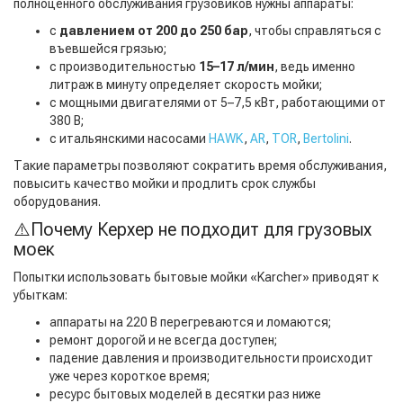
полноценного обслуживания грузовиков нужны аппараты:
с
давлением от 200 до 250 бар
, чтобы справляться с
въевшейся грязью;
с производительностью
15–17 л/мин
, ведь именно
литраж в минуту определяет скорость мойки;
с мощными двигателями от 5–7,5 кВт, работающими от
380 В;
с итальянскими насосами
HAWK
,
AR
,
TOR
,
Bertolini
.
Такие параметры позволяют сократить время обслуживания,
повысить качество мойки и продлить срок службы
оборудования.
⚠️Почему Керхер не подходит для грузовых
моек
Попытки использовать бытовые мойки «Karcher» приводят к
убыткам:
аппараты на 220 В перегреваются и ломаются;
ремонт дорогой и не всегда доступен;
падение давления и производительности происходит
уже через короткое время;
ресурс бытовых моделей в десятки раз ниже