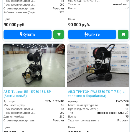
Производительность (л/мин)
15
Производительность (л/мин)
15
Тип вала
полый вал
Производительность (л/ч)
900
Вес, кг
57
Страна-производитель
Россия
Рабочее давление (бар)
275
Цена
Цена
90 000 руб.
90 000 руб.
Купить
Купить
АВД Тритон BR 15/280 15 L BP
АВД ТРИТОН FW2 5530 TS T 7.5 (на
(Бензиновый)
тележке с барабаном)
Артикул
T-TML1528-HP
Артикул
FW2-5530
Мощность (л/с)
15
Макс. температура воды (°C)
40
Производительность (л/мин)
15
Производительность (л/мин)
21
Производительность (л/ч)
900
Тип
проффесиональный
Давление (бар)
280
Вес, кг
75
Страна-производитель
Россия
Страна-производитель
Россия
Цена
Цена