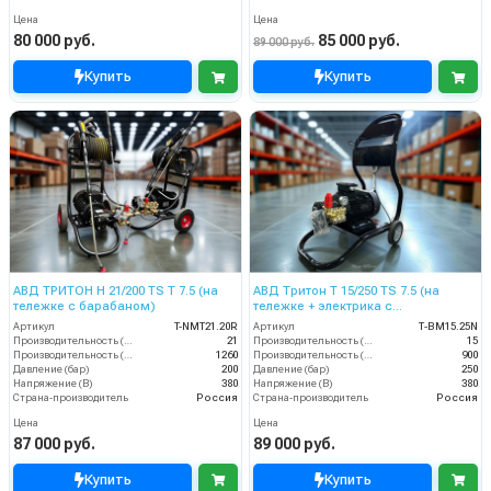
Цена
Цена
80 000 руб.
85 000 руб.
89 000 руб.
Купить
Купить
АВД ТРИТОН Н 21/200 TS Т 7.5 (на
АВД Тритон Т 15/250 TS 7.5 (на
тележке с барабаном)
тележке + электрика с
теплозащитой)
Артикул
T-NMT21.20R
Артикул
Т-BM15.25N
Производительность (л/мин)
21
Производительность (л/мин)
15
Производительность (л/ч)
1260
Производительность (л/ч)
900
Давление (бар)
200
Давление (бар)
250
Напряжение (В)
380
Напряжение (В)
380
Страна-производитель
Россия
Страна-производитель
Россия
Цена
Цена
87 000 руб.
89 000 руб.
Купить
Купить