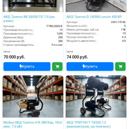
АВД Тритон BR 20/200 TS 7.0 (на
АВД Тритон D 18/250 Loncin 420 BP
раме)
Артикул
DBC-1510A
Мощность (л/с)
5
Артикул
T-TML2020-B
Объем цилиндра, куб.см
196
Производительность (л/мин)
15
Производительность (л/мин)
18
Производительность (л/ч)
1200
Расход топлива (л/ч)
0.4
Давление (бар)
200
Мощность двигателя (кВт)
4.8
Напряжение (В)
380
Страна-производитель
Россия
Цена
Цена
70 000 руб.
74 000 руб.
Купить
Купить
Мойка АВД Тритон H R 200 бар, 18 л/
АВД ТРИТОН T 15/250 7.5
мин. 7.5 кВт
(манометром, на тележке)