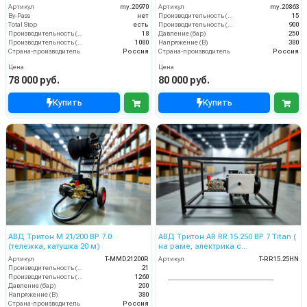
Артикул
my.20970
Артикул
my.20863
By-Pass
нет
Производительность (л/мин)
15
Total Stop
есть
Производительность (л/ч)
900
Производительность (л/мин)
18
Давление (бар)
250
Производительность (л/ч)
1080
Напряжение (В)
380
Страна-производитель
Россия
Страна-производитель
Россия
Цена
Цена
78 000 руб.
80 000 руб.
Купить
Купить
АВД Тритон М 21/200 ВР 7.0
АВД Тритон AR RR 15 250 BP 7 Titan (
(тележка, катушка 20 м)
на раме, электрика с
теплозащитой)
Артикул
T-MMD21200R
Артикул
T-RR15.25HN
Производительность (л/мин)
21
Производительность (л/ч)
1260
Давление (бар)
200
Напряжение (В)
380
Страна-производитель
Россия