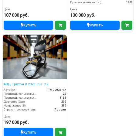
Производительность (л/ч)
1200
Цена
Цена
107 000 руб.
130 000 руб.
Купить
Купить
АВД Тритон B 2028 TST 9.2
Артикул
T-TML 2028-HP
Производительность (л/мин)
20
Производительность (л/ч)
1188
Давление (бар)
200
Напряжение (В)
380
Страна-производитель
Россия
Цена
197 000 руб.
Купить