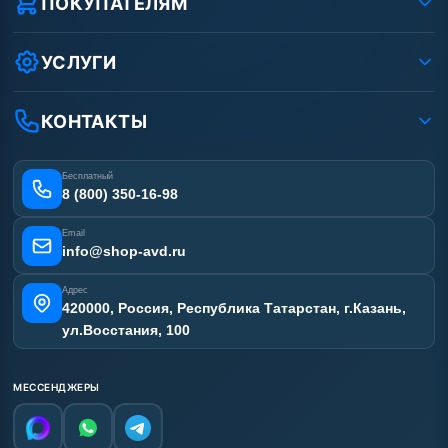
ПОКУПАТЕЛЯМ
Защита данных клиента
Как заказать?
Условия соглашения
Оплата
УСЛУГИ
Вакансии
Доставка
Ремонт АВД
Рассрочка
Гарантия
Сертификаты
КОНТАКТЫ
Статьи
Лизинг
Наши работы
Получить скидку
Отзывы наших клиентов
Бесплатный
Карта сайта
8 (800) 350-16-98
Email
info@shop-avd.ru
Адрес
420000, Россия, Республика Татарстан, г.Казань,
ул.Восстания, 100
МЕССЕНДЖЕРЫ