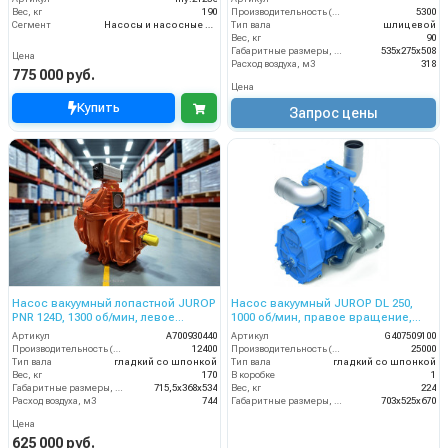
Вес, кг
190
Производительность (л/мин)
5300
Сегмент
Насосы и насосные станции
Тип вала
шлицевой
Вес, кг
90
Габаритные размеры, мм
535х275х508
Цена
Расход воздуха, м3
318
775 000 руб.
Цена
Купить
Запрос цены
Насос вакуумный лопастной JUROP
Насос вакуумный JUROP DL 250,
PNR 124D, 1300 об/мин, левое
1000 об/мин, правое вращение,
вращение, пневмоклапан
ручной клапан, гладкий вал
Артикул
A700930440
Артикул
G407509100
Производительность (л/мин)
12400
Производительность (л/мин)
25000
Тип вала
гладкий со шпонкой
Тип вала
гладкий со шпонкой
Вес, кг
170
В коробке
1
Габаритные размеры, мм
715,5х368х534
Вес, кг
224
Расход воздуха, м3
744
Габаритные размеры, мм
703х525х670
Цена
625 000 руб.