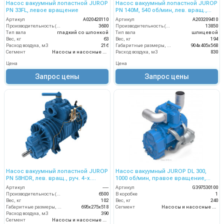
Насос вакуумный лопастной JUROP
Насос вакуумный лопастной JUROP
PN 33FL, левое вращение
PN 140M, 540 об/мин, лев. вращ.,
редуктор, руч. 4-х. клапан
Артикул
A020420110
Артикул
A203209410
Производительность (л/мин)
3600
Производительность (л/мин)
13850
Тип вала
гладкий со шпонкой
Тип вала
шлицевой
Вес, кг
63
Вес, кг
194
Расход воздуха, м3
216
Габаритные размеры, мм
904х405х568
Сегмент
Насосы и насосные станции
Расход воздуха, м3
830
Цена
Цена
Запрос цены
Запрос цены
Насос вакуумный лопастной JUROP
Насос вакуумный JUROP DL 300,
PN 58HDR, лев. вращ., руч. 4-х.
1000 об/мин, правое вращение,
клапан, гидромотор
пневмоклапан
Артикул
----
Артикул
G397530100
Производительность (л/мин)
6500
В коробке
1
Вес, кг
102
Вес, кг
240
Габаритные размеры, мм
695х275х518
Сегмент
Насосы и насосные станции
Расход воздуха, м3
390
Сегмент
Насосы и насосные станции