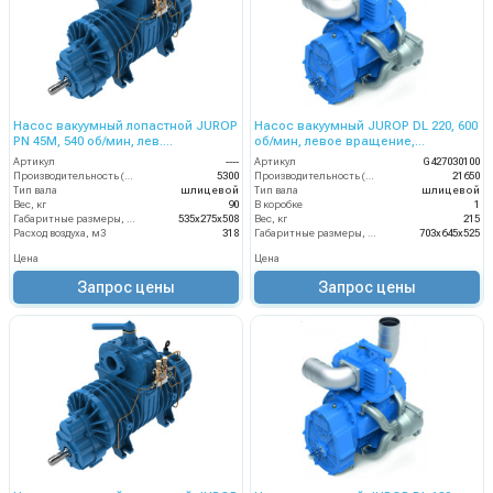
Насос вакуумный лопастной JUROP
Насос вакуумный JUROP DL 220, 600
PN 45M, 540 об/мин, лев.
об/мин, левое вращение,
вращ,редуктор, руч. 4-х. клапан
пневмоклапан, шлицевой вал
Артикул
----
Артикул
G427030100
Производительность (л/мин)
5300
Производительность (л/мин)
21650
Тип вала
шлицевой
Тип вала
шлицевой
Вес, кг
90
В коробке
1
Габаритные размеры, мм
535х275х508
Вес, кг
215
Расход воздуха, м3
318
Габаритные размеры, мм
703х645х525
Цена
Цена
Запрос цены
Запрос цены