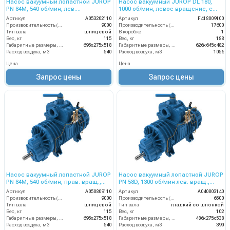
Насос вакуумный лопастной JUROP
Насос вакуумный JUROP DL 180,
PN 84М, 540 об/мин, лев.
1000 об/мин, левое вращение, с
вращ,редуктор, руч. 4-х. клапан
фланцами FL под гидромотор
Артикул
A053202110
Артикул
F418009100
Производительность (л/мин)
9000
Производительность (л/мин)
17600
Тип вала
шлицевой
В коробке
1
Вес, кг
115
Вес, кг
188
Габаритные размеры, мм
695х275х518
Габаритные размеры, мм
626х645х482
Расход воздуха, м3
540
Расход воздуха, м3
1056
Цена
Цена
Запрос цены
Запрос цены
Насос вакуумный лопастной JUROP
Насос вакуумный лопастной JUROP
PN 84M, 540 об/мин, прав. вращ.,
PN 58D, 1300 об/мин лев. вращ.,
редуктор, руч. 4-х. клапан
прям. гладкий вал, руч. 4-х. клапан
Артикул
A050809110
Артикул
A040803140
Производительность (л/мин)
9000
Производительность (л/мин)
6500
Тип вала
шлицевой
Тип вала
гладкий со шпонкой
Вес, кг
115
Вес, кг
102
Габаритные размеры, мм
695х275х518
Габаритные размеры, мм
486х275х538
Расход воздуха, м3
540
Расход воздуха, м3
390