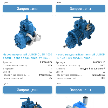
Цена
Цена
Запрос цены
Запрос цены
Насос вакуумный JUROP DL 95, 1000
Насос вакуумный лопастной JUROP
об/мин, левое вращение, ручной
PN 45D, 1300 об/мин. прав.
клапан, гидромотор
вращ.,прям. гладкий вал, руч. 4-х.
Артикул
F468009100
Артикул
A030903110
клапан
Производительность (л/мин)
9900
Производительность (л/мин)
5300
В коробке
1
Тип вала
гладкий со шпонкой
Вес, кг
173
Вес, кг
90
Габаритные размеры, мм
596х415х577
Габаритные размеры, мм
426х275х508
Расход воздуха, м3
594
Расход воздуха, м3
318
Цена
Цена
Запрос цены
Запрос цены