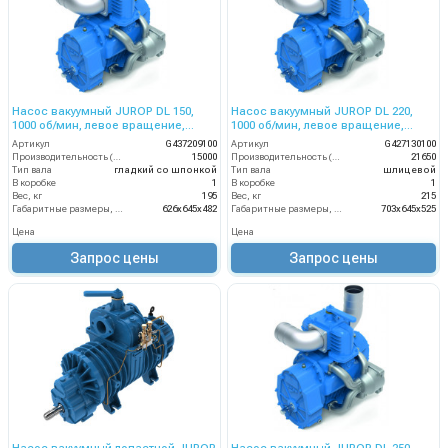
Насос вакуумный JUROP DL 150,
Насос вакуумный JUROP DL 220,
1000 об/мин, левое вращение,
1000 об/мин, левое вращение,
ручной клапан
пневмоклапан, шлицевой вал
Артикул
G437209100
Артикул
G427130100
Производительность (л/мин)
15000
Производительность (л/мин)
21650
Тип вала
гладкий со шпонкой
Тип вала
шлицевой
В коробке
1
В коробке
1
Вес, кг
195
Вес, кг
215
Габаритные размеры, мм
626х645х482
Габаритные размеры, мм
703х645х525
Цена
Цена
Запрос цены
Запрос цены