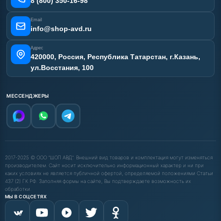
8 (800) 350-16-98
Email
info@shop-avd.ru
Адрес
420000, Россия, Республика Татарстан, г.Казань,
ул.Восстания, 100
МЕССЕНДЖЕРЫ
2017-2025 © ООО "ШОП АВД". Внешний вид товаров и комплектация могут изменяться
производителем. Сайт носит исключительно информационный характер и ни при
каких условиях не является публичной офертой, определяемой положениями Статьи
437 (2) ГК РФ. Заполняя формы на сайте, Вы подтверждаете возможность их
обработки.
МЫ В СОЦСЕТЯХ