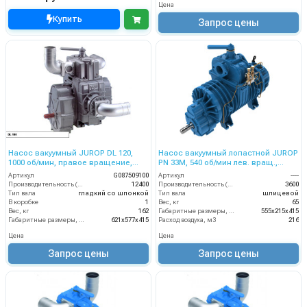
Цена
Купить
Запрос цены
Насос вакуумный JUROP DL 120,
Насос вакуумный лопастной JUROP
1000 об/мин, правое вращение,
PN 33M, 540 об/мин лев. вращ.,
ручной клапан, гладкий вал
редуктор, руч. 4-х. клапан
Артикул
G087509100
Артикул
----
Производительность (л/мин)
12400
Производительность (л/мин)
3600
Тип вала
гладкий со шпонкой
Тип вала
шлицевой
В коробке
1
Вес, кг
65
Вес, кг
162
Габаритные размеры, мм
555х215х415
Габаритные размеры, мм
621х577х415
Расход воздуха, м3
216
Цена
Цена
Запрос цены
Запрос цены