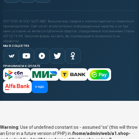
2017-2025 © ООО "ШОП АВД". Внешний вид товаров и комплектация могут изменяться
производителем. Сайт носит исключительно информационный характер и ни при
каких условиях не является публичной офертой, определяемой положениями Статьи
437 (2) ГК РФ. Заполняя формы на сайте, Вы подтверждаете возможность их
обработки.
МЫ В СОЦСЕТЯХ
ПРИНИМАЕМ К ОПЛАТЕ
С НДС
Warning
: Use of undefined constant ss - assumed 'ss' (this will throw
an Error in a future version of PHP) in
/home/admin/web/a1.shop-