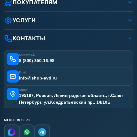
Реквизиты ООО «Шоп АВД»
ПОКУПАТЕЛЯМ
Защита данных клиента
Как заказать?
Условия соглашения
Оплата
УСЛУГИ
Вакансии
Доставка
Ремонт АВД
Рассрочка
Гарантия
Сертификаты
КОНТАКТЫ
Статьи
Лизинг
Наши работы
Получить скидку
Отзывы наших клиентов
Бесплатный
Карта сайта
8 (800) 350-16-98
Email
info@shop-avd.ru
Адрес
195197, Россия, Ленинградская область, г.Санкт-
Петербург, ул.Кондратьевский пр., 14/10Б
МЕССЕНДЖЕРЫ