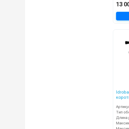
13 0
Idrob
корот
045)
Артику
Тип об