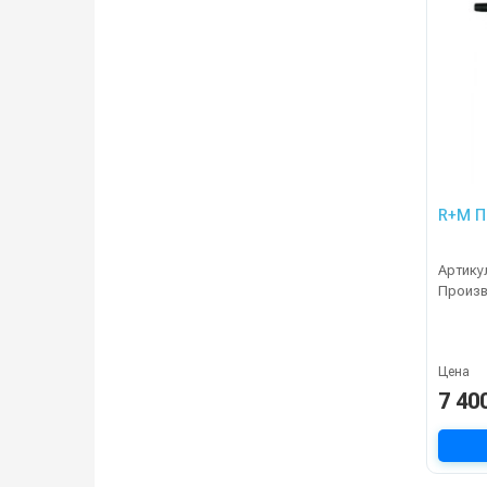
R+M П
Артику
Произ
Цена
7 40