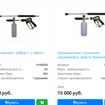
омплект 250bar + L=60cm
Пенокомплект (ниппель
нержавейка, муфта-байон
500bar), копье L=60cm
л
R+M004
Артикул
Макс. температура горячей воды (°C)
60
Макс. температура горячей воды (°C)
ие (бар)
250
Давление (бар)
-производитель
Германия
Страна-производитель
Ге
Цена
0 руб.
15 000 руб.
Купить
Купить