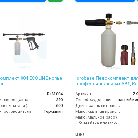
омплект 004 ECOLINE копье
Idrobase Пенокомплект дл
cm
профессиональных АВД Ке
(до 180 бар)
л
R+M 004
Артикул
ZX
Максимальное давление (бар)
250
Тип оборудования
пенный к
Длина распылителя (мм)
600
Длина распылительного копья (мм)
-производитель
Германия
Максимальная производительность по воде (л/ч)
Максимальное рабочее давление (бар)
Объём бака для моющего средства (л)
Цена