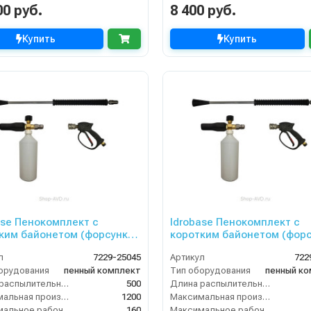
00 руб.
8 400 руб.
Купить
Купить
ase Пенокомплект с
Idrobase Пенокомплект с
ким байонетом (форсунка
коротким байонетом (фор
035)
л
7229-25045
Артикул
722
орудования
пенный комплект
Тип оборудования
пенный к
Длина распылительного копья (мм)
500
Длина распылительного копья (мм)
Максимальная производительность по воде (л/ч)
1200
Максимальная производительность по воде (л/ч)
Максимальное рабочее давление (бар)
160
Максимальное рабочее давление (бар)