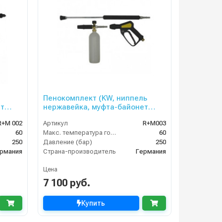
Пенокомплект (KW, ниппель
ет
нержавейка, муфта-байонет
латунь, 250bar), копье L=60cm
R+M 002
Артикул
R+M003
60
Макс. температура горячей воды (°C)
60
250
Давление (бар)
250
рмания
Страна-производитель
Германия
Цена
7 100 руб.
Купить