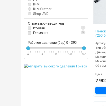
R+M
R+M Suttner
Shop-AVD
Страна производитель
Италия
1
Пенок
Германия
5
(250 
AVD-0
Рабочее давление (бар)
0
-
390
Артику
Тип об
0
4
35
143
390
Цена
7 90