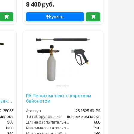
8 400 руб.
Купить
PA Пенокомплект с коротким
сунка
байонетом
9-25035
Артикул
25.1525.60-Р2
омплект
Тип оборудования
пенный комплект
500
Длина распылительного копья (мм)
600
1200
Максимальная производительность по воде (л/ч)
720
160
Максимальное рабочее давление (бар)
160