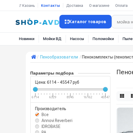
🚩Казань
Контакты
Доставка
О магазине
Оплата
Каталог товаров
Новинки
Мойки ВД
Насосы
Поломойки
Пыле
Пенообразователи
Пенокомплекты (пенопис
Пено
Параметры подбора
Цена:
6114
-
45547
руб
6114
6329
8545
16162
45547
Производитель
Все
Annovi Reverberi
IDROBASE
PA