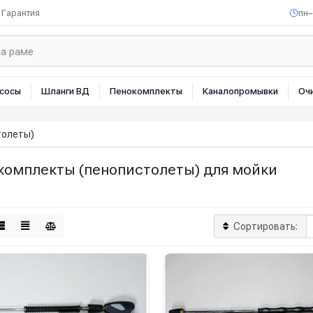
Гарантия
пн–
сосы
Шланги ВД
Пенокомплекты
Каналопромывки
Оч
толеты)
комплекты (пенопистолеты) для мойки
Сортировать: