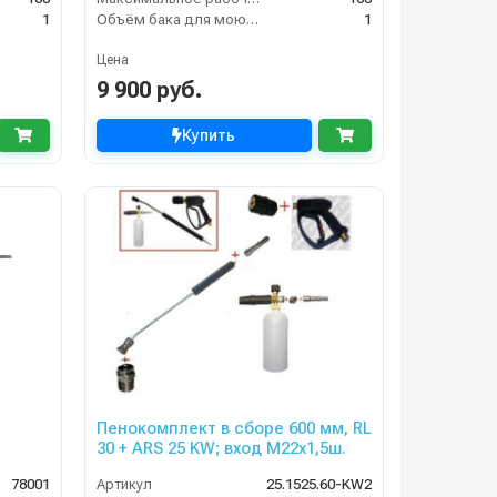
1
Объём бака для моющего средства (л)
1
Цена
9 900 руб.
Купить
Пенокомплект в сборе 600 мм, RL
30 + ARS 25 KW; вход М22х1,5ш.
78001
Артикул
25.1525.60-KW2