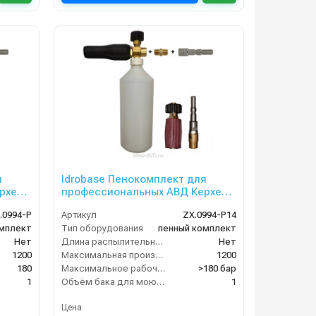
я
Idrobase Пенокомплект для
рхер
профессиональных АВД Керхер
(свыше 180 бар)
.0994-P
Артикул
ZX.0994-P14
омплект
Тип оборудования
пенный комплект
Нет
Длина распылительного копья (мм)
Нет
1200
Максимальная производительность по воде (л/ч)
1200
180
Максимальное рабочее давление (бар)
>180 бар
1
Объём бака для моющего средства (л)
1
Цена