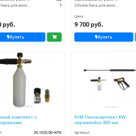
Объём бака для моющего средства (л)
1
Объём бака для моющего средства (л)
Цена
0 руб.
9 700 руб.
Купить
Купить
нный комплект с
R+M Пенокомплект KW
одниками
нержавейка 800 мм
л
25.1525.00-KPK
Артикул