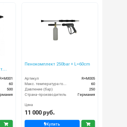
Пенокомплект 250bar + L=60cm
ет
R+M001
Артикул
R+M005
60
Макс. температура горячей воды (°C)
60
500
Давление (бар)
250
рмания
Страна-производитель
Германия
Цена
11 000 руб.
Купить