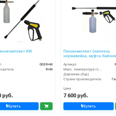
енокомплект KW
Пенокомплект (ниппель
нержавейка, муфта-байон
250bar), копье L=60cm
л
003 R+M
Артикул
водитель
R+M
Макс. температура горячей воды (°C)
Давление (бар)
Страна-производитель
Ге
Цена
0 руб.
7 600 руб.
Купить
Купить