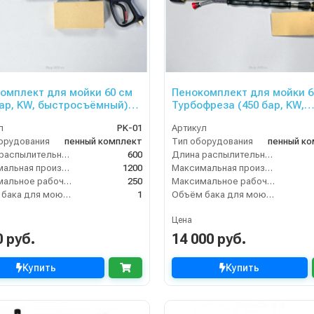
омплект для мойки 60 см
Пенокомплект для мойки 6
бар, KW, быстросъёмный)
Турбофреза (450 бар, KW,
1
быстросъёмный) AVD-02
л
PK-01
Артикул
орудования
пенный комплект
Тип оборудования
пенный к
Длина распылительного копья (мм)
600
Длина распылительного копья (мм)
Максимальная производительность по воде (л/ч)
1200
Максимальная производительность по воде (л/ч)
Максимальное рабочее давление (бар)
250
Максимальное рабочее давление (бар)
Объём бака для моющего средства (л)
1
Объём бака для моющего средства (л)
Цена
0 руб.
14 000 руб.
Купить
Купить