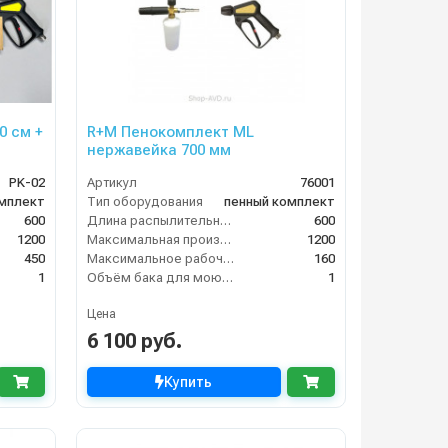
0 см +
R+M Пенокомплект ML
нержавейка 700 мм
PK-02
Артикул
76001
омплект
Тип оборудования
пенный комплект
600
Длина распылительного копья (мм)
600
1200
Максимальная производительность по воде (л/ч)
1200
450
Максимальное рабочее давление (бар)
160
1
Объём бака для моющего средства (л)
1
Цена
6 100 руб.
Купить