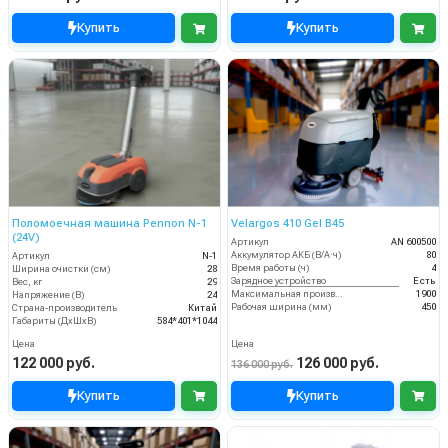
Купить
Купить
Поломоечная машина Pennon N-1
Velargos 410 Gel B45
(24V)
Артикул
AN 600500
Аккумулятор АКБ (В/А·ч)
80
Артикул
N-1
Время работы (ч)
4
Ширина очистки (см)
28
Зарядное устройство
Есть
Вес, кг
29
Максимальная производительность (кв.м/час)
1900
Напряжение (В)
24
Рабочая ширина (мм)
450
Страна-производитель
Китай
Габариты (ДхШхВ)
584*401*1044
Цена
Цена
122 000 руб.
126 000 руб.
136 000 руб.
Купить
Купить