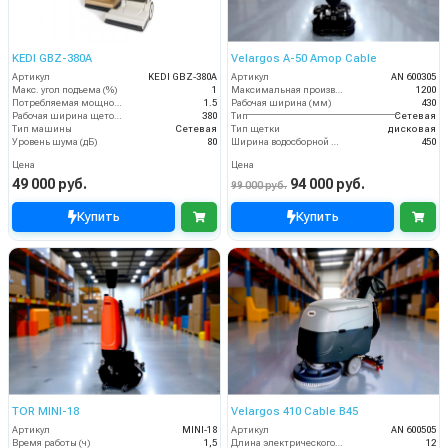
KEDI GBZ-380A
Velargos A-50 Amop Cable
Артикул
KEDI GBZ-380A
Артикул
AN 600305
Макс. угол подъема (%)
1
Максимальная производительность (кв.м/час)
1200
Потребляемая мощность (кВт)
1.5
Рабочая ширина (мм)
430
Рабочая ширина щеток (мм)
380
Тип
Сетевая
Тип машины
Сетевая
Тип щетки
дисковая
Уровень шума (дБ)
80
Ширина водосборной рейки
450
Цена
Цена
49 000 руб.
94 000 руб.
99 000 руб.
Купить
Купить
TOR MINI-18
Velargos 410 Cable B45
Артикул
MINI-18
Артикул
AN 600505
Время работы (ч)
1,5
Длина электрического кабеля (м)
12