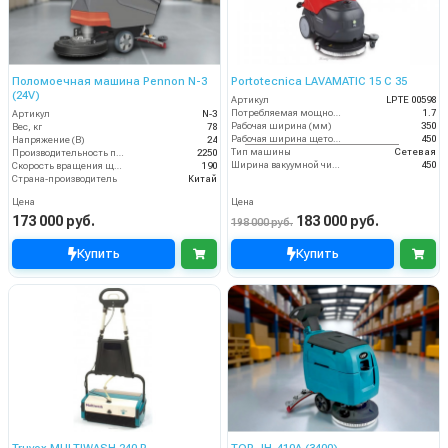
Поломоечная машина Pennon N-3
Portotecnica LAVAMATIC 15 C 35
(24V)
Артикул
LPTE 00598
Потребляемая мощность (кВт)
1.7
Артикул
N-3
Рабочая ширина (мм)
350
Вес, кг
78
Рабочая ширина щеток (мм)
450
Напряжение (В)
24
Тип машины
Сетевая
Производительность по площади (м2/ч)
2250
Ширина вакуумной чистки (мм)
450
Скорость вращения щётки (об/мин)
190
Страна-производитель
Китай
Цена
Цена
173 000 руб.
183 000 руб.
198 000 руб.
Купить
Купить