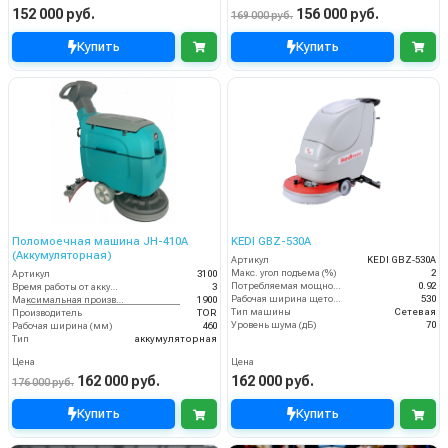
152 000 руб.
156 000 руб.
169 000 руб.
Купить
Купить
Поломоечная машина JH-410A
KEDI GBZ-530A
(Аккумуляторная)
Артикул
KEDI GBZ-530A
Макс. угол подъема (%)
2
Артикул
3100
Потребляемая мощность (кВт)
0.92
Время работы от аккумуляторов (ч)
3
Рабочая ширина щеток (мм)
530
Максимальная производительность (кв.м/час)
1900
Тип машины
Сетевая
Производитель
TOR
Уровень шума (дБ)
70
Рабочая ширина (мм)
460
Тип
аккумуляторная
Цена
Цена
162 000 руб.
162 000 руб.
176 000 руб.
Купить
Купить