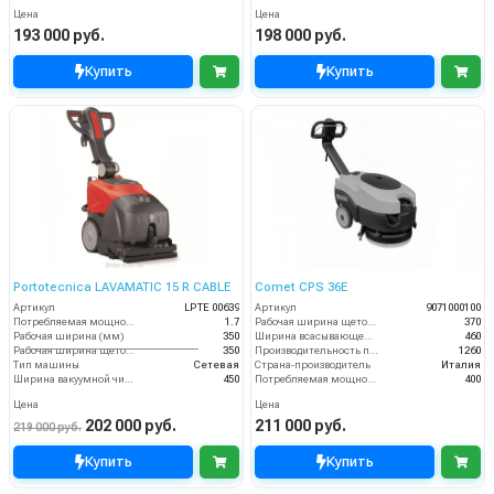
Цена
Цена
193 000 руб.
198 000 руб.
Купить
Купить
Portotecnica LAVAMATIC 15 R CABLE
Comet CPS 36E
Артикул
LPTE 00639
Артикул
9071000100
Потребляемая мощность (кВт)
1.7
Рабочая ширина щеток (мм)
370
Рабочая ширина (мм)
350
Ширина всасывающей балки (мм)
460
Рабочая ширина щеток (мм)
350
Производительность по площади (м2/ч)
1260
Тип машины
Сетевая
Страна-производитель
Италия
Ширина вакуумной чистки (мм)
450
Потребляемая мощность (Вт)
400
Цена
Цена
202 000 руб.
211 000 руб.
219 000 руб.
Купить
Купить