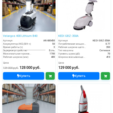
Velargos 400 Lithium B40
KEDI GBZ-350A
Артикул
AN 600450
Артикул
KEDI GBZ-350A
Аккумулятор АКБ (В/А·ч)
50
Потребляемая мощность (кВт)
0.77
Время работы (ч)
3
Рабочая ширина щеток (мм)
350
Зарядное устройство
Есть
Тип машины
Сетевая
Максимальная производительность (кв.м/час)
1700
Уровень шума (дБ)
70
Рабочая ширина (мм)
400
Ширина всасывающей балки (мм)
410
Цена
Цена
128 000 руб.
129 000 руб.
139 000 руб.
Купить
Купить