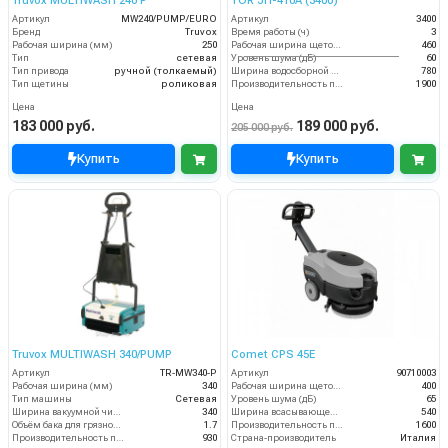
Truvox MULTIWASH 240 P
TOR JH-410A (3400)
Артикул
MW240/PUMP/EURO
Артикул
3400
Бренд
Truvox
Время работы (ч)
3
Рабочая ширина (мм)
250
Рабочая ширина щеток (мм)
460
Тип
сетевая
Уровень шума (дБ)
60
Тип привода
ручной (толкаемый)
Ширина водосборной рейки
780
Тип щетины
роликовая
Производительность по площади (м2/ч)
1900
Цена
Цена
183 000 руб.
189 000 руб.
205 000 руб.
Купить
Купить
Truvox MULTIWASH 340/PUMP
Comet CPS 45E
Артикул
TR-MW340-P
Артикул
90710003
Рабочая ширина (мм)
340
Рабочая ширина щеток (мм)
400
Тип машины
Сетевая
Уровень шума (дБ)
65
Ширина вакуумной чистки (мм)
340
Ширина всасывающей балки (мм)
540
Объём бака для грязной воды (пыли) (л)
1.7
Производительность по площади (м2/ч)
1600
Производительность по площади (м2/ч)
930
Страна-производитель
Италия