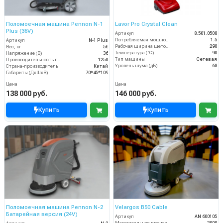
Поломоечная машина Pennon N-1
Lavor Pro Crystal Clean
Plus (36V)
Артикул
8.501.0508
Потребляемая мощность (кВт)
1.5
Артикул
N-1 Plus
Рабочая ширина щеток (мм)
290
Вес, кг
56
Температура (°C)
90
Напряжение (В)
36
Тип машины
Сетевая
Производительность по площади (м2/ч)
1250
Уровень шума (дБ)
68
Страна-производитель
Китай
Габариты (ДхШхВ)
70*45*109
Цена
Цена
138 000 руб.
146 000 руб.
Купить
Купить
Поломоечная машина Pennon N-2
Velargos B50 Cable
Батарейная версия (24V)
Артикул
AN 600105
Максимальная производительность (кв.м/час)
2000