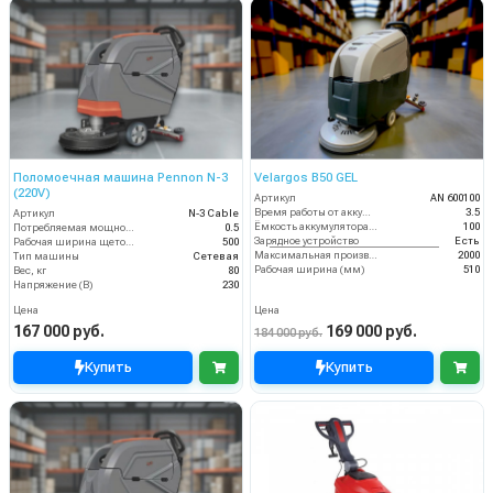
Поломоечная машина Pennon N-3
Velargos B50 GEL
(220V)
Артикул
AN 600100
Время работы от аккумуляторов (ч)
3.5
Артикул
N-3 Cable
Ёмкость аккумулятора (Ач)
100
Потребляемая мощность (кВт)
0.5
Зарядное устройство
Есть
Рабочая ширина щеток (мм)
500
Максимальная производительность (кв.м/час)
2000
Тип машины
Сетевая
Рабочая ширина (мм)
510
Вес, кг
80
Напряжение (В)
230
Цена
Цена
167 000 руб.
169 000 руб.
184 000 руб.
Купить
Купить