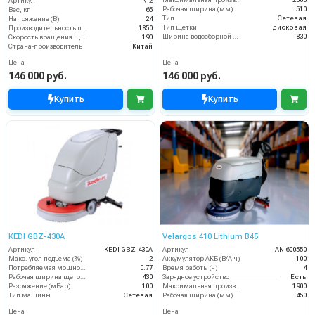
Артикул
N-2
Рабочая ширина (мм)
510
Вес, кг
65
Тип
Сетевая
Напряжение (В)
24
Тип щетки
дисковая
Производительность по площади (м2/ч)
1850
Ширина водосборной рейки
830
Скорость вращения щётки (об/мин)
190
Страна-производитель
Китай
Цена
Цена
146 000 руб.
146 000 руб.
Купить
Купить
KEDI GBZ-430A
Velargos 410 Lithium B45
Артикул
KEDI GBZ-430A
Артикул
AN 600550
Макс. угол подъема (%)
2
Аккумулятор АКБ (В/А·ч)
100
Потребляемая мощность (кВт)
0.77
Время работы (ч)
4
Рабочая ширина щеток (мм)
430
Зарядное устройство
Есть
Разряжение (мБар)
100
Максимальная производительность (кв.м/час)
1900
Тип машины
Сетевая
Рабочая ширина (мм)
450
Цена
Цена