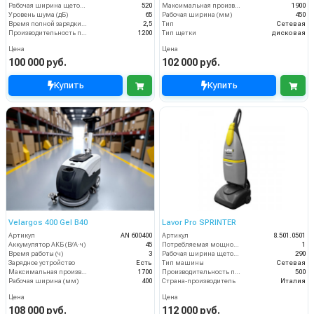
Рабочая ширина щеток (мм)
520
Максимальная производительность (кв.м/час)
1900
Уровень шума (дБ)
65
Рабочая ширина (мм)
450
Время полной зарядки аккумулятора (ч)
2,5
Тип
Сетевая
Производительность по площади (м2/ч)
1200
Тип щетки
дисковая
Цена
Цена
100 000 руб.
102 000 руб.
Купить
Купить
Velargos 400 Gel B40
Lavor Pro SPRINTER
Артикул
AN 600400
Артикул
8.501.0501
Аккумулятор АКБ (В/А·ч)
45
Потребляемая мощность (кВт)
1
Время работы (ч)
3
Рабочая ширина щеток (мм)
290
Зарядное устройство
Есть
Тип машины
Сетевая
Максимальная производительность (кв.м/час)
1700
Производительность по площади (м2/ч)
500
Рабочая ширина (мм)
400
Страна-производитель
Италия
Цена
Цена
108 000 руб.
112 000 руб.