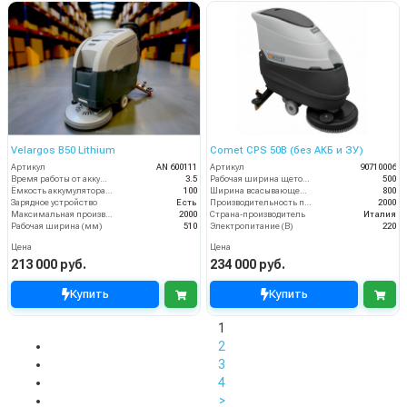
Velargos B50 Lithium
Comet CPS 50B (без АКБ и ЗУ)
Артикул
AN 600111
Артикул
90710006
Время работы от аккумуляторов (ч)
3.5
Рабочая ширина щеток (мм)
500
Ёмкость аккумулятора (Ач)
100
Ширина всасывающей балки (мм)
800
Зарядное устройство
Есть
Производительность по площади (м2/ч)
2000
Максимальная производительность (кв.м/час)
2000
Страна-производитель
Италия
Рабочая ширина (мм)
510
Электропитание (В)
220
Цена
Цена
213 000 руб.
234 000 руб.
Купить
Купить
1
2
3
4
>