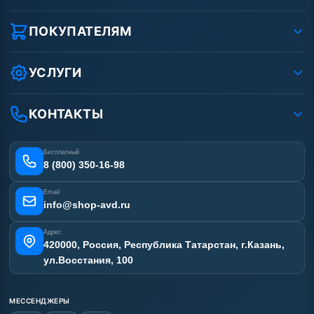
О компании
Реквизиты ООО «Шоп АВД»
ПОКУПАТЕЛЯМ
Защита данных клиента
Как заказать?
Условия соглашения
Оплата
УСЛУГИ
Вакансии
Доставка
Ремонт АВД
Рассрочка
Гарантия
Сертификаты
КОНТАКТЫ
Статьи
Лизинг
Наши работы
Получить скидку
Отзывы наших клиентов
Бесплатный
Карта сайта
8 (800) 350-16-98
Email
info@shop-avd.ru
Адрес
420000, Россия, Республика Татарстан, г.Казань,
ул.Восстания, 100
МЕССЕНДЖЕРЫ