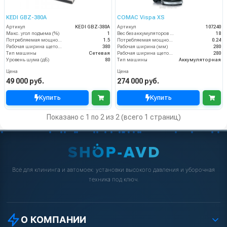
KEDI GBZ-380A
COMAC Vispa XS
Артикул
KEDI GBZ-380A
Артикул
107240
Макс. угол подъема (%)
1
Вес без аккумуляторов (кг)
18
Потребляемая мощность (кВт)
1.5
Потребляемая мощность (кВт)
0.24
Рабочая ширина щеток (мм)
380
Рабочая ширина (мм)
280
Тип машины
Сетевая
Рабочая ширина щеток (мм)
280
Уровень шума (дБ)
80
Тип машины
Аккумуляторная
Цена
Цена
49 000 руб.
274 000 руб.
Купить
Купить
Показано с 1 по 2 из 2 (всего 1 страниц)
Всё для клининга и автомоек: установки высокого давления и уборочная
техника под ключ.
О КОМПАНИИ