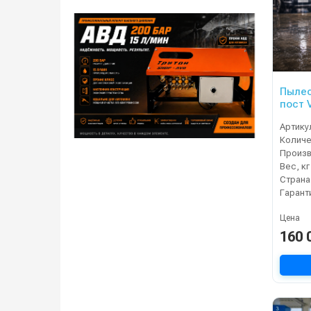
Пылес
п
Артику
Произ
Вес, кг
Страна
Гарант
Цена
160 