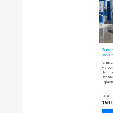
Пылес
пост 
Артику
Матер
Напряж
Страна
Гарант
Цена
160 