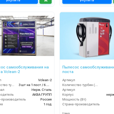
Купить
Купить
ос самообслуживания на
Пылесос самообслуживани
та Vclean-2
поста
л
Vclean-2
Артикул
Количество турбин (шт)
3 шт на 1 пост / 6 штук итого
Количество турбин (шт)
иал
Нерж. Сталь
Артикул
водитель
АКВА ГРУПП
Корпус
нерж
-производитель
Россия
Мощность (Вт)
ия
1 год
Страна-производитель
Цена