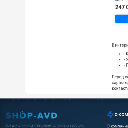
247 
В интер
- 
- 
- 
Перед с
характе
контакта
О КО
Всё для клининга и автомоек: установки высокого
О компани