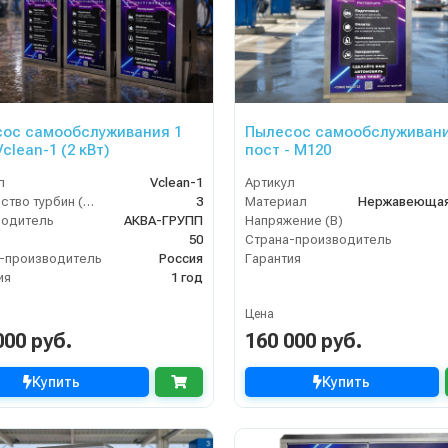
ос самообслуживания 1
Пылесос самообслуживани
ост Vclean-1 (2 кВт)
пост - М120
л
Vclean-1
Артикул
Количество турбин (шт)
3
Материал
Нержавеющая
водитель
АКВА-ГРУПП
Напряжение (В)
50
Страна-производитель
-производитель
Россия
Гарантия
ия
1 год
Цена
000 руб.
160 000 руб.
Купить
Купить