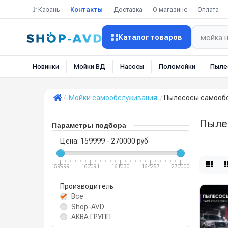
🚩Казань
Контакты
Доставка
О магазине
Оплата
Каталог товаров
Новинки
Мойки ВД
Насосы
Поломойки
Пыле
Мойки самообслуживания
Пылесосы самооб
Пыле
Параметры подбора
Цена:
159999
-
270000
руб
159999
160091
161030
164257
270000
Производитель
Все
Shop-AVD
АКВА ГРУПП