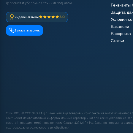
давления и уборочная техника под ключ.
Реквизиты
Защита да
5.0
Яндекс Отзывы
Условия с
Вакансии
Заказать звонок
Рассрочка
Статьи
2017-2025 © ООО "ШОП АВД". Внешний вид товаров и комплектация могут изменяться
Сайт носит исключительно информационный характер и ни при каких условиях не явл
офертой, определяемой положениями Статьи 437 (2) ГК РФ. Заполняя формы на сайте,
подтверждаете возможность их обработки.