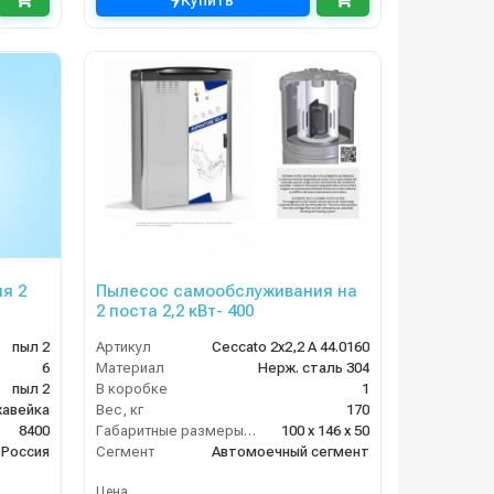
Купить
я 2
Пылесос самообслуживания на
2 поста 2,2 кВт- 400
пыл 2
Артикул
Ceccato 2х2,2 А 44.0160
6
Материал
Нерж. сталь 304
пыл 2
В коробке
1
авейка
Вес, кг
170
8400
Габаритные размеры, мм
100 x 146 x 50
Россия
Сегмент
Автомоечный сегмент
Цена