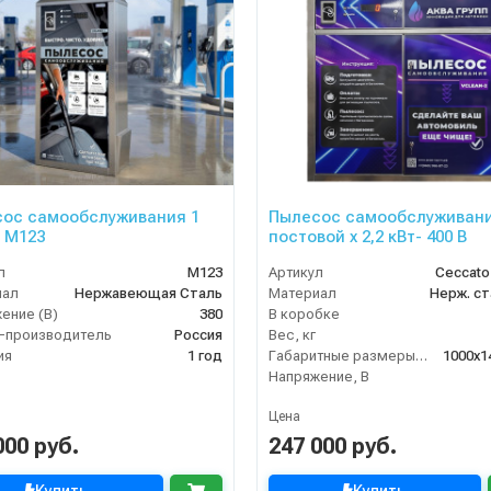
ос самообслуживания 1
Пылесос самообслуживани
- М123
постовой x 2,2 кВт- 400 В
л
М123
Артикул
Ceccato
иал
Нержавеющая Сталь
Материал
Нерж. ст
ение (В)
380
В коробке
-производитель
Россия
Вес, кг
ия
1 год
Габаритные размеры, мм
1000x1
Напряжение, В
Цена
000 руб.
247 000 руб.