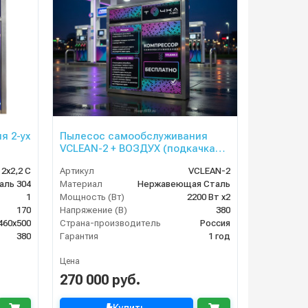
я 2-ух
Пылесос самообслуживания
VCLEAN-2 + ВОЗДУХ (подкачка
шин)
 2х2,2 С
Артикул
VCLEAN-2
аль 304
Материал
Нержавеющая Сталь
1
Мощность (Вт)
2200 Вт x2
170
Напряжение (В)
380
460x500
Страна-производитель
Россия
380
Гарантия
1 год
Цена
270 000 руб.