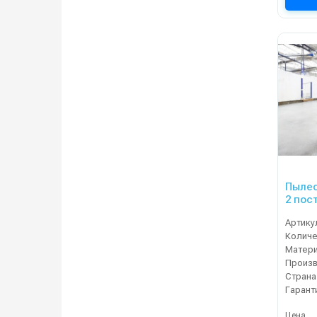
Пылес
2 пос
Артику
Матер
Произ
Страна
Гарант
Цена