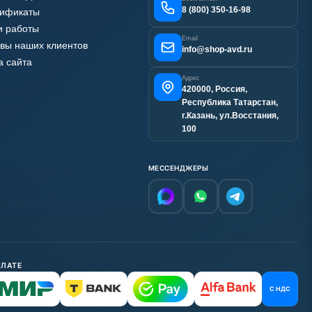
8 (800) 350-16-98
тификаты
 работы
Email
вы наших клиентов
info@shop-avd.ru
а сайта
Адрес
420000, Россия,
Республика Татарстан,
г.Казань, ул.Восстания,
100
МЕССЕНДЖЕРЫ
ПЛАТЕ
С НДС