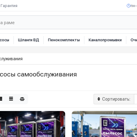
Гарантия
пн–
сосы
Шланги ВД
Пенокомплекты
Каналопромывки
Оч
служивания
сосы самообслуживания
Сортировать: