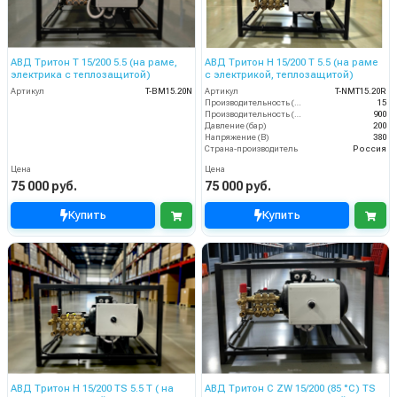
АВД Тритон Т 15/200 5.5 (на раме,
АВД Тритон H 15/200 T 5.5 (на раме
электрика с теплозащитой)
с электрикой, теплозащитой)
Артикул
T-BM15.20N
Артикул
T-NMT15.20R
Производительность (л/мин)
15
Производительность (л/ч)
900
Давление (бар)
200
Напряжение (В)
380
Страна-производитель
Россия
Цена
Цена
75 000 руб.
75 000 руб.
Купить
Купить
АВД Тритон H 15/200 TS 5.5 T ( на
АВД Тритон C ZW 15/200 (85 °C) TS