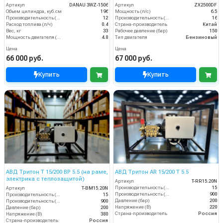
стартер)
Артикул
DANAU 3WZ-1506
Артикул
ZX2500DF
Объем цилиндра, куб.см
196
Мощность (л/с)
6.5
Производительность (л/мин)
12
Производительность (л/мин)
16
Расход топлива (л/ч)
0.4
Страна-производитель
Китай
Вес, кг
33
Рабочее давление (бар)
150
Мощность двигателя (кВт)
4.8
Тип двигателя
Бензиновый
Цена
Цена
66 000 руб.
67 000 руб.
Купить
Купить
АВД Тритон T 15/200 ВР 5.5 (на раме,
АВД Тритон AR 15/200 T 5.5
электрика с теплозащитой)
Артикул
T-RR15.20N
Производительность (л/мин)
15
Артикул
T-BM15.20N
Производительность (л/ч)
900
Производительность (л/мин)
15
Давление (бар)
200
Производительность (л/ч)
900
Напряжение (В)
220
Давление (бар)
200
Страна-производитель
Россия
Напряжение (В)
380
Страна-производитель
Россия