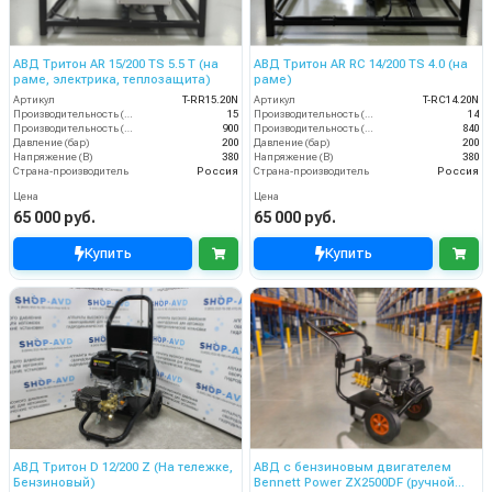
АВД Тритон AR 15/200 TS 5.5 T (на
АВД Тритон AR RC 14/200 TS 4.0 (на
раме, электрика, теплозащита)
раме)
Артикул
T-RR15.20N
Артикул
T-RС14.20N
Производительность (л/мин)
15
Производительность (л/мин)
14
Производительность (л/ч)
900
Производительность (л/ч)
840
Давление (бар)
200
Давление (бар)
200
Напряжение (В)
380
Напряжение (В)
380
Страна-производитель
Россия
Страна-производитель
Россия
Цена
Цена
65 000 руб.
65 000 руб.
Купить
Купить
АВД Тритон D 12/200 Z (На тележке,
АВД с бензиновым двигателем
Бензиновый)
Bennett Power ZX2500DF (ручной