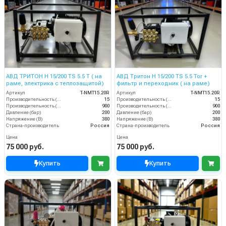
АВД ТРИТОН H 15/200 TS 5.5 T ( на
АВД Тритон H 15/200 TS 5.5 Tor +
раме, электрика с теплозащитой)
фильтр и переходник ( на раме)
Артикул
T-NMT15.20R
Артикул
T-NMT15.20R
Производительность (л/мин)
15
Производительность (л/мин)
15
Производительность (л/ч)
900
Производительность (л/ч)
900
Давление (бар)
200
Давление (бар)
200
Напряжение (В)
380
Напряжение (В)
380
Страна-производитель
Россия
Страна-производитель
Россия
Цена
Цена
75 000 руб.
75 000 руб.
Купить
Купить