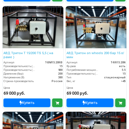
АВД Тритон Т 15/200 TS 5,5 ( на
АВД Тритон on wheels 200 бар 15 л/
раме )
мин
Артикул
T-BM15.20RB
Артикул
T-RR15.20N
Производительность (л/мин)
15
By-pass
есть
Производительность (л/ч)
900
Потребляемая мощность (кВт)
5.5
Давление (бар)
200
Производительность (л/мин)
15
Напряжение (В)
380
Тип
стационарный
Страна-производитель
Россия
Вес, кг
≈45
Цена
Цена
69 000 руб.
69 000 руб.
Купить
Купить