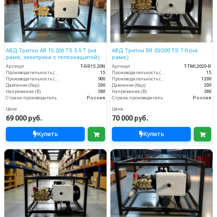
АВД Тритон AR 15.200 TS 5.5 Т (на
АВД Тритон BR 20/200 TS 7.0 (на
раме, электрика с теплозащитой)
раме)
Артикул
T-RR15.20N
Артикул
T-TML2020-B
Производительность (л/мин)
15
Производительность (л/мин)
15
Производительность (л/ч)
900
Производительность (л/ч)
1200
Давление (бар)
200
Давление (бар)
200
Напряжение (В)
380
Напряжение (В)
380
Страна-производитель
Россия
Страна-производитель
Россия
Цена
Цена
69 000 руб.
70 000 руб.
Купить
Купить