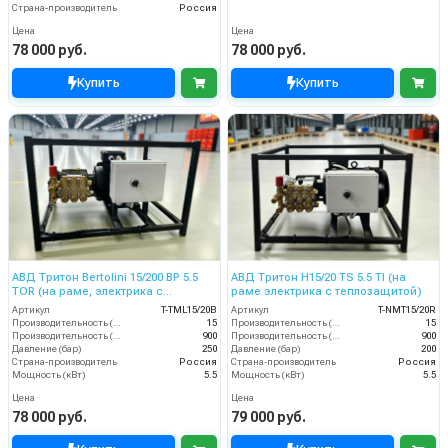
Страна-производитель
Россия
Цена
Цена
78 000 руб.
78 000 руб.
Купить
Купить
АВД Тритон Bertolini 15/200 BP 5.5
АВД Тритон H15/20 TS 5.5 TI (на
TOR (на раме, электрика с
раме электрика с теплозащитой)
теплозащитой)
Артикул
T-TML15/20B
Артикул
T-NMT15/20R
Производительность (л/мин)
15
Производительность (л/мин)
15
Производительность (л/ч)
900
Производительность (л/ч)
900
Давление (бар)
250
Давление (бар)
200
Страна-производитель
Россия
Страна-производитель
Россия
Мощность (кВт)
5.5
Мощность (кВт)
5.5
Цена
Цена
78 000 руб.
79 000 руб.