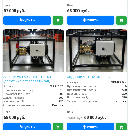
Цена
Цена
67 000 руб.
68 000 руб.
Купить
Купить
АВД Тритон AR 15.200 TS 5.5 Т
АВД Тритон Т 15/200 ВР 5.5
(электрика с теплозащитой)
Артикул
T-BM15.20N
Производительность (л/мин)
15
Артикул
T-RR15.20
Производительность (л/ч)
900
Производительность (л/мин)
15
Давление (бар)
200
Производительность (л/ч)
900
Напряжение (В)
380
Давление (бар)
200
Страна-производитель
Россия
Напряжение (В)
380
Страна-производитель
Россия
Цена
Цена
68 000 руб.
69 000 руб.
76 000 руб.
Купить
Купить