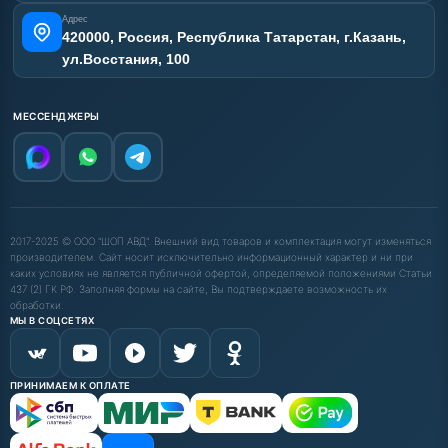
Адрес
420000, Россия, Республика Татарстан, г.Казань,
ул.Восстания, 100
МЕССЕНДЖЕРЫ
2017-2025 © ООО "ШОП АВД". Внешний вид товаров и комплектация могут изменяться
производителем. Сайт носит исключительно информационный характер и ни при
каких условиях не является публичной офертой, определяемой положениями Статьи
437 (2) ГК РФ. Заполняя формы на сайте, Вы подтверждаете возможность их
обработки.
МЫ В СОЦСЕТЯХ
ПРИНИМАЕМ К ОПЛАТЕ