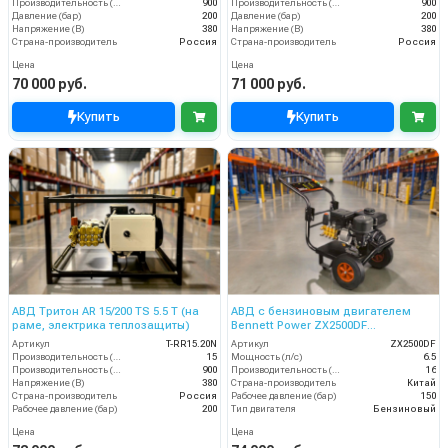
Производительность (л/ч)
900
Производительность (л/ч)
900
Давление (бар)
200
Давление (бар)
200
Напряжение (В)
380
Напряжение (В)
380
Страна-производитель
Россия
Страна-производитель
Россия
Цена
Цена
70 000 руб.
71 000 руб.
Купить
Купить
АВД Тритон AR 15/200 TS 5.5 T (на
АВД с бензиновым двигателем
раме, электрика теплозащиты)
Bennett Power ZX2500DF
(электрический стартер)
Артикул
T-RR15.20N
Артикул
ZX2500DF
Производительность (л/мин)
15
Мощность (л/с)
6.5
Производительность (л/ч)
900
Производительность (л/мин)
16
Напряжение (В)
380
Страна-производитель
Китай
Страна-производитель
Россия
Рабочее давление (бар)
150
Рабочее давление (бар)
200
Тип двигателя
Бензиновый
Цена
Цена