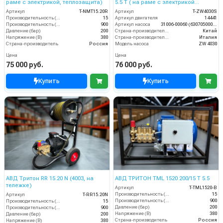
раме с электрикой, теплозащита)
5.5 T ( на раме с электрикой
теплозащитой)
Артикул
T-NMT15.20R
Артикул
T-ZW4030S
Производительность (л/мин)
15
Артикул двигателя
14441
Производительность (л/ч)
900
Артикул насоса
31006-00060 (6307050000)
Давление (бар)
200
Страна-производитель двигателя
Китай
Напряжение (В)
380
Страна-производитель насоса
Италия
Страна-производитель
Россия
Модель насоса
ZW 4030
Цена
Цена
75 000 руб.
76 000 руб.
Купить
Купить
АВД Тритон RR 15.20 N (4003, на
АВД ТРИТОН TML 1520 200/15 T 5.5
тележке)
Артикул
T-TML1520-В
Производительность (л/мин)
15
Артикул
T-RR15.20N
Производительность (л/ч)
900
Производительность (л/мин)
15
Давление (бар)
200
Производительность (л/ч)
900
Напряжение (В)
380
Давление (бар)
200
Страна-производитель
Россия
Напряжение (В)
380