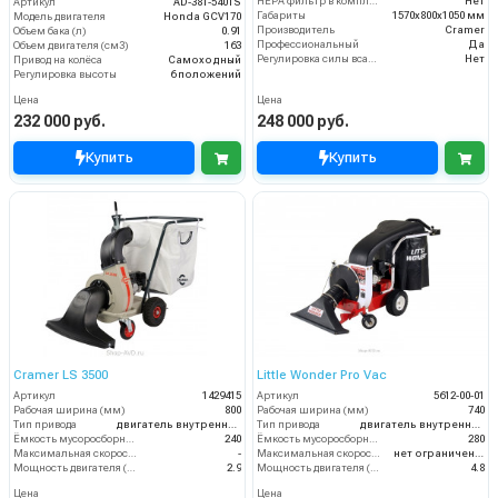
HEPA фильтр в комплекте
Нет
Артикул
AD-381-540TS
Габариты
1570х800х1050 мм
Модель двигателя
Honda GCV170
Производитель
Cramer
Объем бака (л)
0.91
Профессиональный
Да
Объем двигателя (см3)
163
Регулировка силы всасывания
Нет
Привод на колёса
Самоходный
Регулировка высоты
6 положений
Цена
Цена
232 000 руб.
248 000 руб.
Купить
Купить
Cramer LS 3500
Little Wonder Pro Vac
Артикул
1429415
Артикул
5612-00-01
Рабочая ширина (мм)
800
Рабочая ширина (мм)
740
Тип привода
двигатель внутреннего сгорания
Тип привода
двигатель внутреннего сгорания
Ёмкость мусоросборника (л)
240
Ёмкость мусоросборника (л)
280
Максимальная скорость движения (км/ч)
-
Максимальная скорость движения (км/ч)
нет ограничений
Мощность двигателя (кВт)
2.9
Мощность двигателя (кВт)
4.8
Цена
Цена