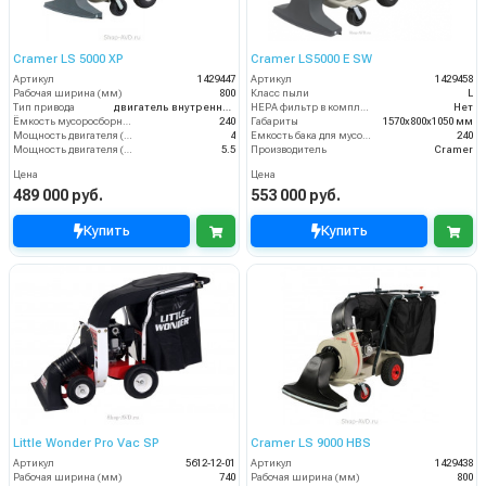
Cramer LS 5000 XP
Cramer LS5000 E SW
Артикул
1429447
Артикул
1429458
Рабочая ширина (мм)
800
Класс пыли
L
Тип привода
двигатель внутреннего сгорания
HEPA фильтр в комплекте
Нет
Ёмкость мусоросборника (л)
240
Габариты
1570х800х1050 мм
Мощность двигателя (кВт)
4
Емкость бака для мусора (л)
240
Мощность двигателя (лс)
5.5
Производитель
Cramer
Цена
Цена
489 000 руб.
553 000 руб.
Купить
Купить
Little Wonder Pro Vac SP
Cramer LS 9000 HBS
Артикул
5612-12-01
Артикул
1429438
Рабочая ширина (мм)
740
Рабочая ширина (мм)
800