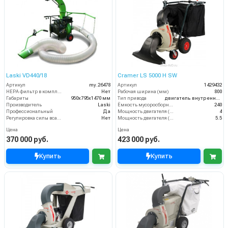
Laski VD440/18
Cramer LS 5000 H SW
Артикул
my.26478
Артикул
1429432
HEPA фильтр в комплекте
Нет
Рабочая ширина (мм)
800
Габариты
950х795х1470 мм
Тип привода
двигатель внутреннего сгорания
Производитель
Laski
Ёмкость мусоросборника (л)
240
Профессиональный
Да
Мощность двигателя (кВт)
4
Регулировка силы всасывания
Нет
Мощность двигателя (лс)
5.5
Цена
Цена
370 000 руб.
423 000 руб.
Купить
Купить