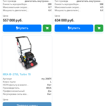
Тип привода
двигатель внутреннего сгорания
Тип привода
двигатель внутреннего сгорания
Ёмкость мусоросборника (л)
280
Ёмкость мусоросборника (л)
360
Максимальная скорость движения (км/ч)
6.7
Максимальная скорость движения (км/ч)
4.5
Мощность двигателя (кВт)
6.6
Мощность двигателя (кВт)
6.6
Цена
Цена
557 000 руб.
634 000 руб.
Купить
Купить
IBEA IB-2755, Turbo 70
Артикул
my.26476
Класс пыли
L
HEPA фильтр в комплекте
Нет
Производитель
IBEA
Профессиональный
Да
Регулировка силы всасывания
Нет
Цена
Запрос цены