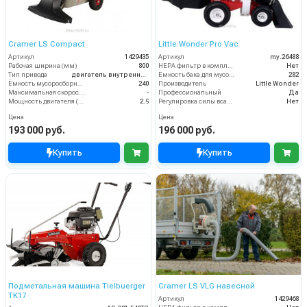
Cramer LS Compact
Little Wonder Pro Vac
Артикул
1429435
Артикул
my.26488
Рабочая ширина (мм)
800
HEPA фильтр в комплекте
Нет
Тип привода
двигатель внутреннего сгорания
Емкость бака для мусора (л)
282
Ёмкость мусоросборника (л)
240
Производитель
Little Wonder
Максимальная скорость движения (км/ч)
-
Профессиональный
Да
Мощность двигателя (кВт)
2.9
Регулировка силы всасывания
Нет
Цена
Цена
193 000 руб.
196 000 руб.
Купить
Купить
Подметальная машина Tielbuerger
Cramer LS VLG навесной
TK17
Артикул
1429468