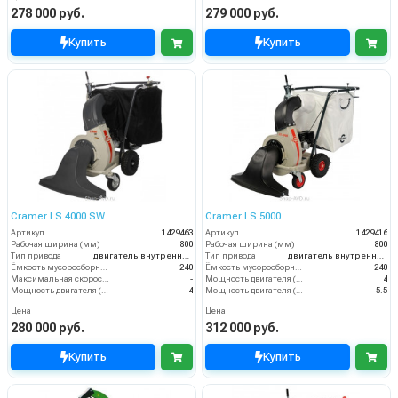
278 000 руб.
279 000 руб.
Купить
Купить
Cramer LS 4000 SW
Cramer LS 5000
Артикул
1429463
Артикул
1429416
Рабочая ширина (мм)
800
Рабочая ширина (мм)
800
Тип привода
двигатель внутреннего сгорания
Тип привода
двигатель внутреннего сгорания
Ёмкость мусоросборника (л)
240
Ёмкость мусоросборника (л)
240
Максимальная скорость движения (км/ч)
-
Мощность двигателя (кВт)
4
Мощность двигателя (кВт)
4
Мощность двигателя (лс)
5.5
Цена
Цена
280 000 руб.
312 000 руб.
Купить
Купить