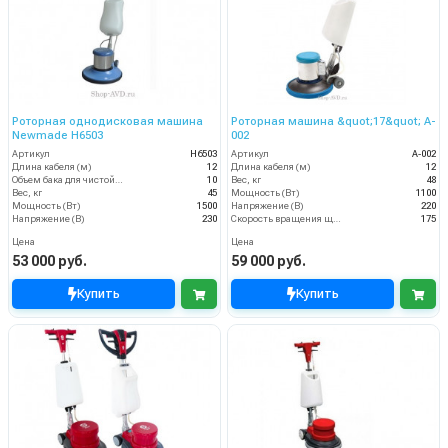
Роторная однодисковая машина
Роторная машина &quot;17&quot; A-
Newmade H6503
002
Артикул
H6503
Артикул
A-002
Длина кабеля (м)
12
Длина кабеля (м)
12
Объем бака для чистой воды, л
10
Вес, кг
48
Вес, кг
45
Мощность (Вт)
1100
Мощность (Вт)
1500
Напряжение (В)
220
Напряжение (В)
230
Скорость вращения щётки (об/мин)
175
Цена
Цена
53 000 руб.
59 000 руб.
Купить
Купить