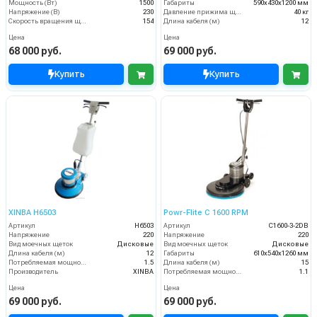
Мощность (Вт)
1500
Габариты
590х430х1200 мм
Напряжение (В)
230
Давление прижима щеток
40 кг
Скорость вращения щётки (об/мин)
154
Длина кабеля (м)
12
Цена
Цена
68 000 руб.
69 000 руб.
Купить
Купить
XINBA H6503
Powr-Flite C 1600 RPM
Артикул
H6503
Артикул
C1600-3-2DB
Напряжение
220
Напряжение
220
Вид моечных щеток
Дисковые
Вид моечных щеток
Дисковые
Длина кабеля (м)
12
Габариты
610х540х1260 мм
Потребляемая мощность (кВт)
1.5
Длина кабеля (м)
15
Производитель
XINBA
Потребляемая мощность (кВт)
1.1
Цена
Цена
69 000 руб.
69 000 руб.