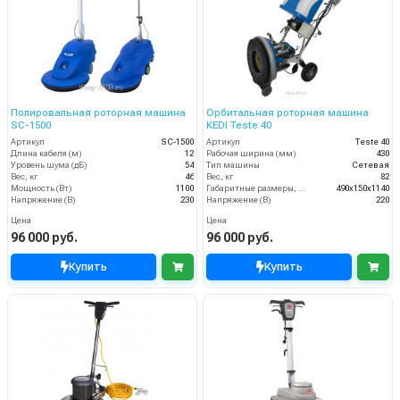
Полировальная роторная машина
Орбитальная роторная машина
SC-1500
KEDI Teste 40
Артикул
SC-1500
Артикул
Teste 40
Длина кабеля (м)
12
Рабочая ширина (мм)
430
Уровень шума (дБ)
54
Тип машины
Сетевая
Вес, кг
46
Вес, кг
82
Мощность (Вт)
1100
Габаритные размеры, мм
490x150x1140
Напряжение (В)
230
Напряжение (В)
220
Цена
Цена
96 000 руб.
96 000 руб.
Купить
Купить