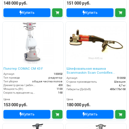
148 000 руб.
151 000 руб.
Купить
Купить
Полотер COMAC CM 43 F
Шлифовальная машина
Scanmaskin Scan Combiflex
Артикул
100892
Handyman 125
Тип привода
редуктор
Артикул
510060
Тип уборки
общая чистка полов
Страна-производитель
Швеция
Диаметр диска / рабочая ширина (мм)
430
Вес
4,7 кг
Мощность (Вт)
1100
Габариты (ДхШхВ)
400х170х160
Скорость вращения щётки (об/мин)
160
Цена
Цена
153 000 руб.
180 000 руб.
Купить
Купить