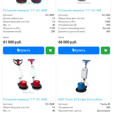
Роторная машина "17" SC-005F
Роторная машина "17" SC-004
Артикул
SC-005F
Артикул
SC-004
Длина кабеля (м)
12
Объем бака для чистой воды, л
10
Объем бака для чистой воды, л
14
Мощность (Вт)
1500
Вес, кг
43
Напряжение (В)
220
Мощность (Вт)
1100
Страна-производитель
Китай
Напряжение (В)
230
Диаметр щетки Ø (мм)
430
Цена
Цена
61 000 руб.
66 000 руб.
Купить
Купить
Роторная машина "17" SC-004F
KEDI Teste 43 Single Discrubber
Артикул
SC-004F
Артикул
Teste 43
Объем бака для чистой воды, л
10
Напряжение
220
Вес, кг
48
Вид моечных щеток
Дисковые