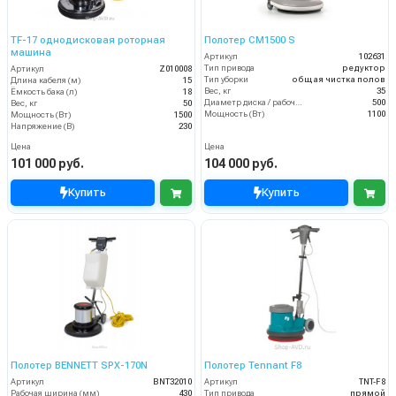
TF-17 однодисковая роторная
Полотер CM1500 S
машина
Артикул
102631
Тип привода
редуктор
Артикул
Z010008
Тип уборки
общая чистка полов
Длина кабеля (м)
15
Вес, кг
35
Ёмкость бака (л)
18
Диаметр диска / рабочая ширина (мм)
500
Вес, кг
50
Мощность (Вт)
1100
Мощность (Вт)
1500
Напряжение (В)
230
Цена
Цена
101 000 руб.
104 000 руб.
Купить
Купить
Полотер BENNETT SPX-170N
Полотер Tennant F8
Артикул
BNT32010
Артикул
TNT-F8
Рабочая ширина (мм)
430
Тип привода
прямой