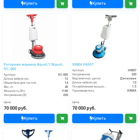
Купить
Купить
Роторная машина &quot;17&quot;
XINBA H6507
SC-005
Артикул
H6507
Напряжение
220
Артикул
SC-005
Вид моечных щеток
Дисковые
Длина кабеля (м)
12
Длина кабеля (м)
12
Объем бака для чистой воды, л
14
Потребляемая мощность (кВт)
1.5
Вес, кг
43
Производитель
XINBA
Мощность (Вт)
1100
Напряжение (В)
220
Цена
Цена
70 000 руб.
70 000 руб.
Купить
Купить