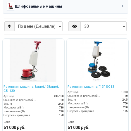
Шлифовальные машины
Роторная машина &quot;13&quot;
Роторная машина "13" SC13
CB-130
Артикул
SC13
Объем бака для чистой воды, л
10
Артикул
CB-130
Вес, кг
24.5
Объем бака для чистой воды, л
10
Мощность (Вт)
750
Вес, кг
24.5
Напряжение (В)
230
Мощность (Вт)
730
Скорость вращения щётки (об/мин)
175
Напряжение (В)
220
Скорость вращения щётки (об/мин)
190
Цена
Цена
51 000 руб.
51 000 руб.