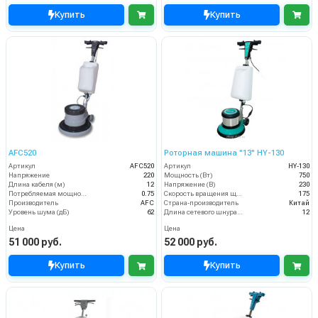
Купить
Купить
AFC520
Роторная машина "13" HY-130
Артикул
AFC520
Артикул
HY-130
Напряжение
220
Мощность (Вт)
750
Длина кабеля (м)
12
Напряжение (В)
230
Потребляемая мощность (кВт)
0.75
Скорость вращения щётки (об/мин)
175
Производитель
AFC
Страна-производитель
Китай
Уровень шума (дБ)
62
Длина сетевого шнура (м)
12
Цена
Цена
51 000 руб.
52 000 руб.
Купить
Купить