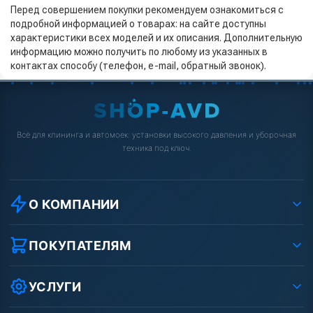
Перед совершением покупки рекомендуем ознакомиться с
подробной информацией о товарах: на сайте доступны
характеристики всех моделей и их описания. Дополнительную
информацию можно получить по любому из указанных в
контактах способу (телефон, e-mail, обратный звонок).
Всё для клининга и автомоек: установки высокого давления и уборочная
техника под ключ.
О КОМПАНИИ
О компании
Реквизиты ООО «Шоп АВД»
ПОКУПАТЕЛЯМ
Защита данных клиента
Как заказать?
Условия соглашения
Оплата
УСЛУГИ
Вакансии
Доставка
Ремонт АВД