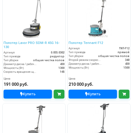
Полотер Lavor PRO SDM-R 45G 16-
Полотер Tennant F12
130
Артикул
TNT-F12
Тип привода
прямой
Артикул
0.055.0302
Тип уборки
общая чистка полов
Тип привода
редуктор
Второй режим скорости (об/мин)
340
Тип уборки
общая чистка полов
Диаметр диска / рабочая ширина (мм)
430
Диаметр диска / рабочая ширина (мм)
430
Мощность (Вт)
1500
Мощность (Вт)
1300
Скорость вращения щётки (об/мин)
165
Цена
Цена
191 000 руб.
210 000 руб.
Купить
Купить