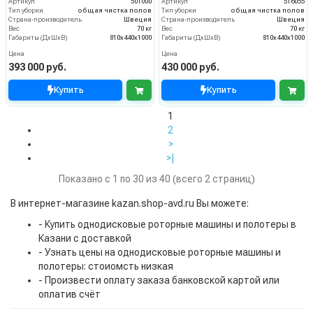
Артикул
501000
Артикул
516055
Тип уборки
общая чистка полов
Тип уборки
общая чистка полов
Страна-производитель
Швеция
Страна-производитель
Швеция
Вес
70 кг
Вес
70 кг
Габариты (ДхШхВ)
810х440х1000
Габариты (ДхШхВ)
810х440х1000
Цена
Цена
393 000 руб.
430 000 руб.
Купить
Купить
1
2
>
>|
Показано с 1 по 30 из 40 (всего 2 страниц)
В интернет-магазине kazan.shop-avd.ru Вы можете:
- Купить однодисковые роторные машины и полотеры в
Казани с доставкой
- Узнать цены на однодисковые роторные машины и
полотеры: стоиомсть низкая
- Произвести оплату заказа банковской картой или
оплатив счёт