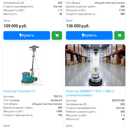
Напряжение (В)
220
Тип уборки
общая чистка полов
Страна-производитель
Китай
Диаметр диска / рабочая ширина (мм)
430
Мощность (кВт)
1.5
Мощность (Вт)
1100
Масса (кг)
42
Скорость вращения щётки (об/мин)
400
Цена
Цена
109 000 руб.
136 000 руб.
Купить
Купить
Полотер Tennant F3
Полотер BENNETT SPX-170N (с
утяжелителями)
Артикул
TNT-F3
Тип привода
прямой
Артикул
BNT31030
Тип уборки
общая чистка полов
Напряжение (В)
220
Диаметр диска / рабочая ширина (мм)
430
Страна-производитель
Китай
Мощность (Вт)
1000
Рабочая ширина щётки (мм)
430
Скорость вращения щётки (об/мин)
165
Мощность (кВт)
1.5
Масса (кг)
42
Цена
Цена