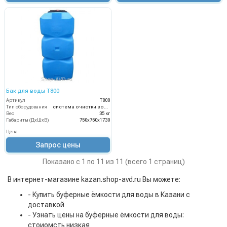
Бак для воды Т800
Артикул
Т800
Тип оборудования
система очистки воды
Вес
35 кг
Габариты (ДхШхВ)
750х750х1730
Цена
Запрос цены
Показано с 1 по 11 из 11 (всего 1 страниц)
В интернет-магазине kazan.shop-avd.ru Вы можете:
- Купить буферные ёмкости для воды в Казани с
доставкой
- Узнать цены на буферные ёмкости для воды:
стоиомсть низкая