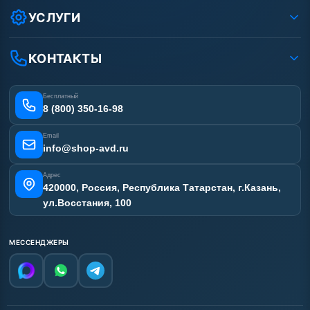
Условия соглашения
Оплата
УСЛУГИ
Вакансии
Доставка
Ремонт АВД
Рассрочка
Гарантия
Сертификаты
КОНТАКТЫ
Статьи
Лизинг
Наши работы
Получить скидку
Отзывы наших клиентов
Бесплатный
Карта сайта
8 (800) 350-16-98
Email
info@shop-avd.ru
Адрес
420000, Россия, Республика Татарстан, г.Казань,
ул.Восстания, 100
МЕССЕНДЖЕРЫ