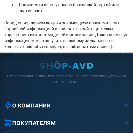
- Произвести оплату заказа банковской картой или
оплатив счёт
Перед совершением покупки рекомендуем ознакомиться с
подробной информацией о товарах: на сайте доступны
характеристики всех моделей и их описания. Дополнительную
информацию можно получить по любому из указанных в
контактах способу (телефон, e-mail, обратный звонок).
Всё для клининга и автомоек: установки высокого давления и уборочная
техника под ключ.
О КОМПАНИИ
О компании
Реквизиты ООО «Шоп АВД»
ПОКУПАТЕЛЯМ
Защита данных клиента
Как заказать?