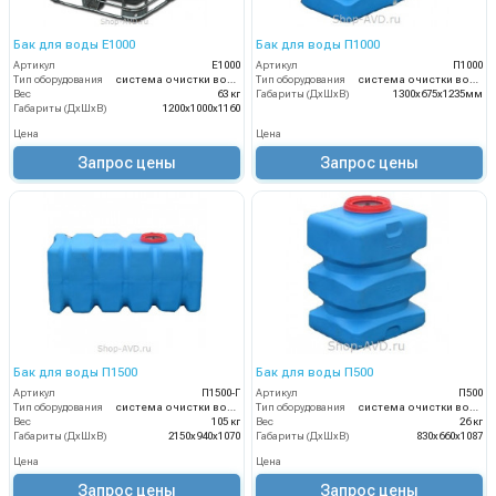
Бак для воды Е1000
Бак для воды П1000
Артикул
Е1000
Артикул
П1000
Тип оборудования
система очистки воды
Тип оборудования
система очистки воды
Вес
63 кг
Габариты (ДхШхВ)
1300х675х1235мм
Габариты (ДхШхВ)
1200х1000х1160
Цена
Цена
Запрос цены
Запрос цены
Бак для воды П1500
Бак для воды П500
Артикул
П1500-Г
Артикул
П500
Тип оборудования
система очистки воды
Тип оборудования
система очистки воды
Вес
105 кг
Вес
26 кг
Габариты (ДхШхВ)
2150х940х1070
Габариты (ДхШхВ)
830х660х1087
Цена
Цена
Запрос цены
Запрос цены