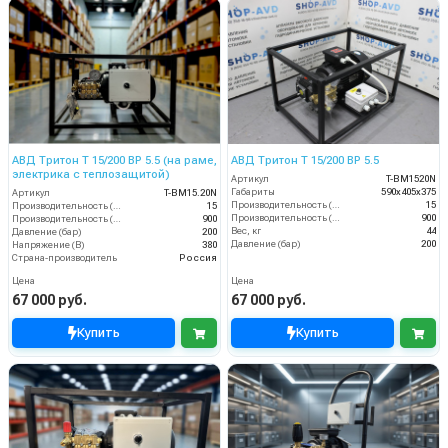
АВД Тритон T 15/200 ВР 5.5 (на раме,
АВД Тритон T 15/200 BP 5.5
электрика с теплозащитой)
Артикул
T-BM1520N
Габариты
590х405х375
Артикул
T-BM15.20N
Производительность (л/мин)
15
Производительность (л/мин)
15
Производительность (л/ч)
900
Производительность (л/ч)
900
Вес, кг
44
Давление (бар)
200
Давление (бар)
200
Напряжение (В)
380
Страна-производитель
Россия
Цена
Цена
67 000 руб.
67 000 руб.
Купить
Купить