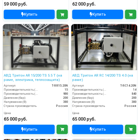
59 000 руб.
62 000 руб.
Купить
Купить
АВД Тритон AR 15/200 TS 5.5 T (на
АВД Тритон AR RC 14/200 TS 4.0 (на
раме, электрика, теплозащита)
раме)
Артикул
T-RR15.20N
Артикул
T-RС14.20N
Производительность (л/мин)
15
Производительность (л/мин)
14
Производительность (л/ч)
900
Производительность (л/ч)
840
Давление (бар)
200
Давление (бар)
200
Напряжение (В)
380
Напряжение (В)
380
Страна-производитель
Россия
Страна-производитель
Россия
Цена
Цена
65 000 руб.
65 000 руб.
Купить
Купить