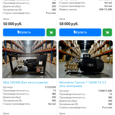
Страна-производитель двигателя
Китай
Производительность (л/ч)
900
Страна-производитель насоса
Китай
Давление (бар)
250
Модель насоса
BM-15.20N
Напряжение (В)
380
Страна-производитель
Россия
Цена
Цена
50 000 руб.
58 000 руб.
Купить
Купить
АВД CED550 (Без аксессуаров)
Моноблок Тритон T 15/200 TS 5.5
(без электрики)
Артикул
T-CED550
Производительность (л/мин)
15
Артикул
T-BM15.20N
Производительность (л/ч)
900
Производительность (л/мин)
15
Давление (бар)
200
Производительность (л/ч)
900
Напряжение (В)
380
Давление (бар)
200
Страна-производитель
Китай
Напряжение (В)
380
Страна-производитель
Россия
Цена
Цена