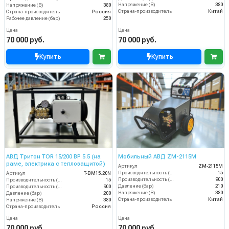
Напряжение (В)
380
Напряжение (В)
380
Страна-производитель
Китай
Страна-производитель
Россия
Рабочее давление (бар)
250
Цена
Цена
70 000 руб.
70 000 руб.
Купить
Купить
АВД Тритон TOR 15/200 ВР 5.5 (на
Мобильный АВД ZM-2115М
раме, электрика с теплозащитой)
Артикул
ZM-2115М
Производительность (л/мин)
15
Артикул
T-BM15.20N
Производительность (л/ч)
900
Производительность (л/мин)
15
Давление (бар)
210
Производительность (л/ч)
900
Напряжение (В)
380
Давление (бар)
200
Страна-производитель
Китай
Напряжение (В)
380
Страна-производитель
Россия
Цена
Цена
70 000 руб.
70 000 руб.