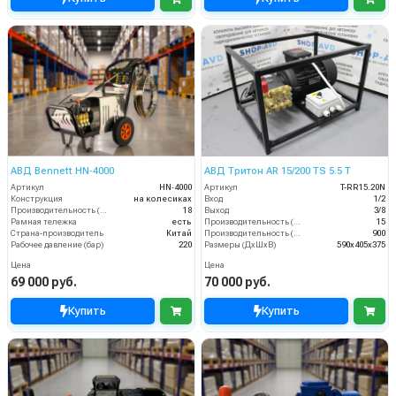
АВД Bennett HN‑4000
АВД Тритон AR 15/200 TS 5.5 T
Артикул
HN‑4000
Артикул
T-RR15.20N
Конструкция
на колесиках
Вход
1/2
Производительность (л/мин)
18
Выход
3/8
Рамная тележка
есть
Производительность (л/мин)
15
Страна-производитель
Китай
Производительность (л/ч)
900
Рабочее давление (бар)
220
Размеры (ДхШхВ)
590х405х375
Цена
Цена
69 000 руб.
70 000 руб.
Купить
Купить