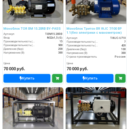
Моноблок TOR BM 15.20RB BY-PASS
Моноблок Тритон BR WJC 7/100 BP
1.1(без электрики с манометром)
Артикул
T-BM15.20RB
Вход
M22х1,5 (G)
Артикул
T-WJC-U710
Производительность (л/мин)
15
Производительность (л/мин)
7
Производительность (л/ч)
900
Производительность (л/ч)
420
Давление (бар)
200
Давление (бар)
100
Напряжение (В)
380
Напряжение (В)
380
Страна-производитель
Россия
Цена
Цена
70 000 руб.
70 000 руб.
Купить
Купить