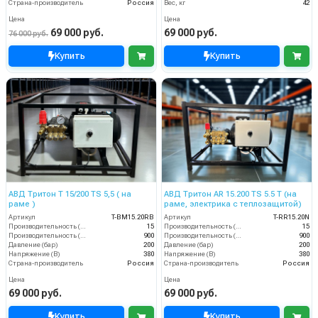
Страна-производитель
Россия
Вес, кг
42
Цена
Цена
69 000 руб.
69 000 руб.
76 000 руб.
Купить
Купить
АВД Тритон Т 15/200 TS 5,5 ( на
АВД Тритон AR 15.200 TS 5.5 Т (на
раме )
раме, электрика с теплозащитой)
Артикул
T-BM15.20RB
Артикул
T-RR15.20N
Производительность (л/мин)
15
Производительность (л/мин)
15
Производительность (л/ч)
900
Производительность (л/ч)
900
Давление (бар)
200
Давление (бар)
200
Напряжение (В)
380
Напряжение (В)
380
Страна-производитель
Россия
Страна-производитель
Россия
Цена
Цена
69 000 руб.
69 000 руб.
Купить
Купить