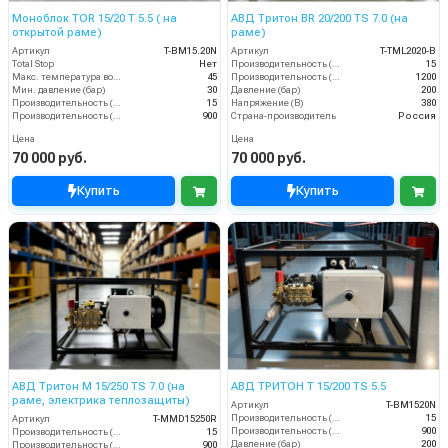
Моноблок TOR 15/20 T 5.5 ( на
АВД Тритон BR 20/200 TS 7.0 (на
открытой раме)
раме)
Артикул
T-BM15.20N
Артикул
T-TML2020-B
Total Stop
Нет
Производительность (л/мин)
15
Макс. температура воды (°C)
45
Производительность (л/ч)
1200
Мин. давление (бар)
30
Давление (бар)
200
Производительность (л/мин)
15
Напряжение (В)
380
Производительность (л/ч)
900
Страна-производитель
Россия
Цена
Цена
70 000 руб.
70 000 руб.
Купить
Купить
АВД Тритон M 15/250 TS 7.0 (на
АВД ТРИТОН T 15/200 TS 5.5
раме, электрика теплозащиты)
Артикул
T-BM1520N
Производительность (л/мин)
15
Артикул
T-MMD15250R
Производительность (л/ч)
900
Производительность (л/мин)
15
Давление (бар)
200
Производительность (л/ч)
900