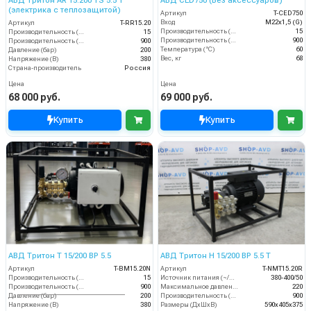
АВД Тритон AR 15.200 TS 5.5 Т
АВД CED750 (Без аксессуаров)
(электрика с теплозащитой)
Артикул
T-CED750
Вход
M22х1,5 (G)
Артикул
T-RR15.20
Производительность (л/мин)
15
Производительность (л/мин)
15
Производительность (л/ч)
900
Производительность (л/ч)
900
Температура (°C)
60
Давление (бар)
200
Вес, кг
68
Напряжение (В)
380
Страна-производитель
Россия
Цена
Цена
68 000 руб.
69 000 руб.
Купить
Купить
АВД Тритон Т 15/200 ВР 5.5
АВД Тритон H 15/200 BP 5.5 T
Артикул
T-BM15.20N
Артикул
T-NMT15.20R
Производительность (л/мин)
15
Источник питания (~/В/Гц)
380-400/50
Производительность (л/ч)
900
Максимальное давление (бар)
220
Давление (бар)
200
Производительность (л/ч)
900
Напряжение (В)
380
Размеры (ДхШхВ)
590х405х375