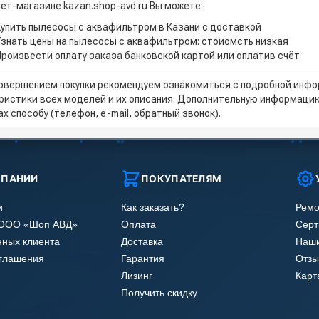
нет-магазине kazan.shop-avd.ru Вы можете:
Купить пылесосы с аквафильтром в Казани с доставкой
Узнать цены на пылесосы с аквафильтром: стоиомсть низкая
Произвести оплату заказа банковской картой или оплатив счёт
овершением покупки рекомендуем ознакомиться с подробной инфор
ристики всех моделей и их описания. Дополнительную информацию
х способу (телефон, e-mail, обратный звонок).
МПАНИИ
ПОКУПАТЕЛЯМ
и
Как заказать?
Ремо
 ООО «Шоп АВД»
Оплата
Сер
нных клиента
Доставка
Наши
оглашения
Гарантия
Отзы
Лизинг
Карт
Получить скидку