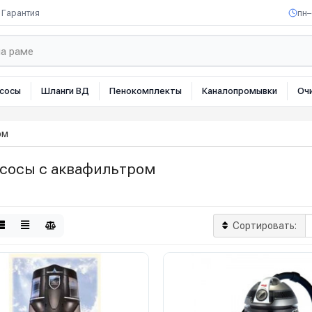
Гарантия
пн–
сосы
Шланги ВД
Пенокомплекты
Каналопромывки
Оч
ом
сосы с аквафильтром
Сортировать: