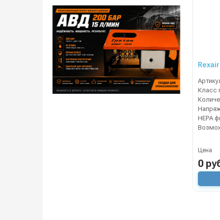
Rexair
Артику
Класс 
Напря
Цена
0 ру