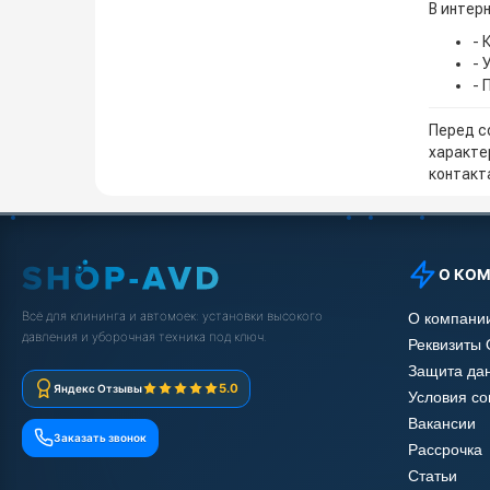
В интер
- 
- 
- 
Перед с
характе
контакта
О КО
Всё для клининга и автомоек: установки высокого
О компани
давления и уборочная техника под ключ.
Реквизиты
Защита да
5.0
Яндекс Отзывы
Условия с
Вакансии
Заказать звонок
Рассрочка
Статьи