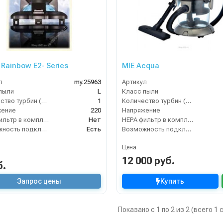
 Rainbow E2- Series
MIE Acqua
л
my.25963
Артикул
пыли
L
Класс пыли
Количество турбин (шт)
1
Количество турбин (шт)
жение
220
Напряжение
HEPA фильтр в комплекте
Нет
HEPA фильтр в комплекте
Возможность подключения электрощетки
Есть
Возможность подключения электрощетки
Цена
12 000 руб.
б.
Запрос цены
Купить
Показано с 1 по 2 из 2 (всего 1