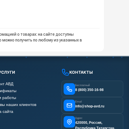
мацией о товарах: на сайте доступны
 можно получить по любому из указанных в
УСЛУГИ
КОНТАКТЫ
нт АВД
Бесплатный
8 (800) 350-16-98
тификаты
 работы
Email
вы наших клиентов
info@shop-avd.ru
а сайта
Адрес
420000, Россия,
Республика Татарстан,