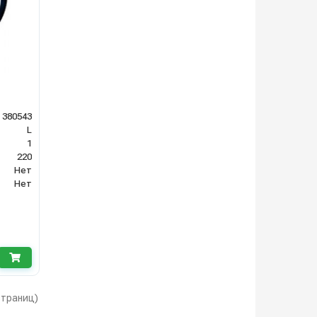
380543
L
1
220
Нет
Нет
 страниц)