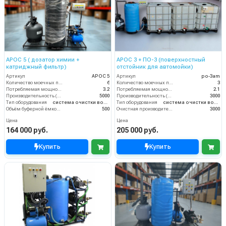
АРОС 5 ( дозатор химии +
АРОС 3 + ПО-3 (поверхностный
катриджный фильтр)
отстойник для автомойки)
Артикул
АРОС 5
Артикул
po-3am
Количество моечных постов (шт)
6
Количество моечных постов (шт)
3
Потребляемая мощность (кВт)
3.2
Потребляемая мощность (кВт)
2.1
Производительность (л/ч)
5000
Производительность (л/ч)
3000
Тип оборудования
система очистки воды
Тип оборудования
система очистки воды
Объём буферной ёмкости (л)
500
Очистная производительность (л/ч)
3000
Цена
Цена
164 000 руб.
205 000 руб.
Купить
Купить