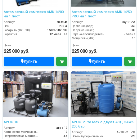
Автомоечный комплекс АМК 1/200
Автомоечный комплекс АМК 1/250
на 1 пост
PRO на 1 пост
Артикул
7896846
Артикул
my.21296
Вес
230 кг
Давление (бар)
250
Габариты (ДхШхВ)
1600х700х1500
Напряжение (В)
380
Гарантия
12 месяцев
Страна-производитель
Россия
Мощность (кВт)
7.5
Цена
Цена
225 000 руб.
225 000 руб.
Купить
Купить
АРОС 10
АРОС-2 Pro Max с двумя АВД HAWK
200 бар
Артикул
aros-10
Количество моечных постов (шт)
10
Артикул
АРОС-2 ПРО
Потребляемая мощность (кВт)
4.5
Объём буферной ёмкости (л)
220