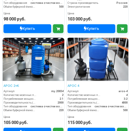
Тип оборудования
система очистки воды
Страна-производитель
Россия
Объём буферной ёмкости (л)
500
Электропитание
220
Цена
Цена
98 000 руб.
103 000 руб.
Купить
Купить
АРОС 2+K
АРОС 4
Артикул
my.20834
Артикул
aros-4
Количество моечных постов (шт)
2
Количество моечных постов (шт)
4
Потребляемая мощность (кВт)
2.1
Потребляемая мощность (кВт)
3.2
Производительность (л/ч)
2000
Производительность (л/ч)
4000
Тип оборудования
система очистки воды
Тип оборудования
система очистки воды
Объём буферной ёмкости (л)
220
Объём буферной ёмкости (л)
500
Цена
Цена
105 000 руб.
115 000 руб.