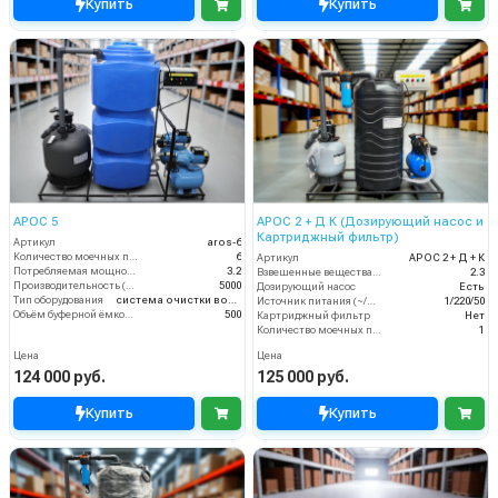
Купить
Купить
АРОС 5
АРОС 2 + Д К (Дозирующий насос и
Картриджный фильтр)
Артикул
aros-6
Количество моечных постов (шт)
6
Артикул
АРОС 2 + Д + К
Потребляемая мощность (кВт)
3.2
Взвешенные вещества (мл/л)
2.3
Производительность (л/ч)
5000
Дозирующий насос
Есть
Тип оборудования
система очистки воды
Источник питания (~/В/Гц)
1/220/50
Объём буферной ёмкости (л)
500
Картриджный фильтр
Нет
Количество моечных постов (шт)
1
Цена
Цена
124 000 руб.
125 000 руб.
Купить
Купить