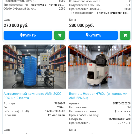
Производительность (л/ч)
10000
Количество моечных постов (шт)
2
Тип оборудования
система очистки воды
Потребляемая мощность (кВт)
2.1
Объём буферной ёмкости (л)
2000
Производительность (л/ч)
2000
Тип оборудования
система очистки воды
Цена
Цена
270 000 руб.
280 000 руб.
Купить
Купить
Автомоечный комплекс АМК 2/200
Bennett Hussar H760b (с гелевыми
PRO на 2 поста
АКБ 226 Ач)
Артикул
7896847
Артикул
BNT64020260
Вес
280 кг
Напряжение
24
Габариты (ДхШхВ)
1600х700х1500
Вид моечных щеток
Дисковые
Гарантия
12 месяцев
Время работы от аккумуляторов (ч)
5
Габариты
1560 × 840 × 1450
Производитель
BENNETT
Цена
Цена