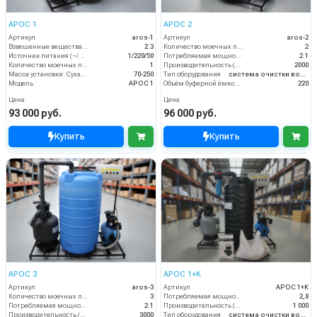
АРОС 1
АРОС 2
Артикул
aros-1
Артикул
aros-2
Взвешенные вещества (мл/л)
2.3
Количество моечных постов (шт)
2
Источник питания (~/В/Гц)
1/220/50
Потребляемая мощность (кВт)
2.1
Количество моечных постов (шт)
1
Производительность (л/ч)
2000
Масса установки: Сухая - Залитая:
70-250
Тип оборудования
система очистки воды
Модель
АРОС 1
Объём буферной ёмкости (л)
220
Цена
Цена
93 000 руб.
96 000 руб.
Купить
Купить
АРОС 3
АРОС 1+К
Артикул
aros-3
Артикул
АРОС 1+К
Количество моечных постов (шт)
3
Потребляемая мощность (кВт)
2,8
Потребляемая мощность (кВт)
2.1
Производительность (л/ч)
1 000
Производительность (л/ч)
3000
Тип оборудования
система очистки воды