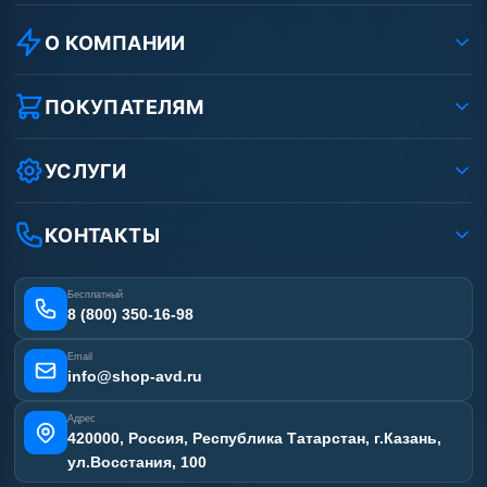
О КОМПАНИИ
О компании
Реквизиты ООО «Шоп АВД»
ПОКУПАТЕЛЯМ
Защита данных клиента
Как заказать?
Условия соглашения
Оплата
УСЛУГИ
Вакансии
Доставка
Ремонт АВД
Рассрочка
Гарантия
Сертификаты
КОНТАКТЫ
Статьи
Лизинг
Наши работы
Получить скидку
Отзывы наших клиентов
Бесплатный
Карта сайта
8 (800) 350-16-98
Email
info@shop-avd.ru
Адрес
420000, Россия, Республика Татарстан, г.Казань,
ул.Восстания, 100