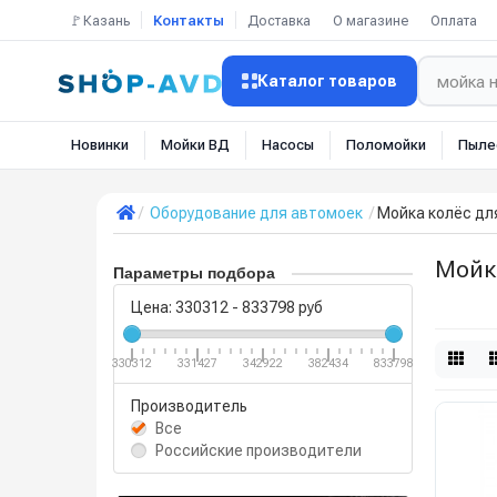
🚩Казань
Контакты
Доставка
О магазине
Оплата
Каталог товаров
Новинки
Мойки ВД
Насосы
Поломойки
Пыле
Оборудование для автомоек
Мойка колёс дл
Мойк
Параметры подбора
Цена:
330312
-
833798
руб
330312
331427
342922
382434
833798
Производитель
Все
Российские производители