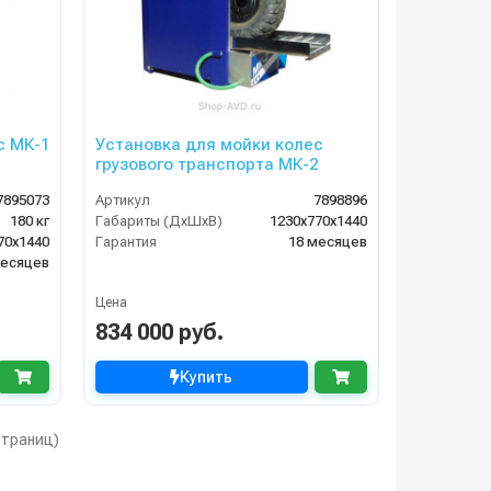
с МК-1
Установка для мойки колес
грузового транспорта МК-2
ми
7895073
Артикул
7898896
180 кг
Габариты (ДхШхВ)
1230х770х1440
70х1440
Гарантия
18 месяцев
месяцев
Цена
834 000 руб.
Купить
 страниц)