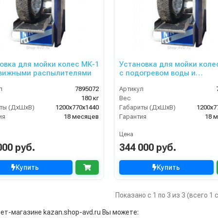
овка для мойки колес МК-1
Установка для мойки коле
вижными распылителями
с подогревом воды и
подвижными распылителя
л
7895072
Артикул
180 кг
Вес
ты (ДхШхВ)
1200х770х1440
Габариты (ДхШхВ)
1200х7
ия
18 месяцев
Гарантия
18 
Цена
000 руб.
344 000 руб.
Купить
Купить
Показано с 1 по 3 из 3 (всего 1
нет-магазине kazan.shop-avd.ru Вы можете: