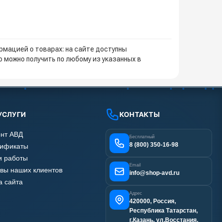
мацией о товарах: на сайте доступны
 можно получить по любому из указанных в
УСЛУГИ
КОНТАКТЫ
нт АВД
Бесплатный
8 (800) 350-16-98
тификаты
 работы
Email
вы наших клиентов
info@shop-avd.ru
а сайта
Адрес
420000, Россия,
Республика Татарстан,
г.Казань, ул.Восстания,