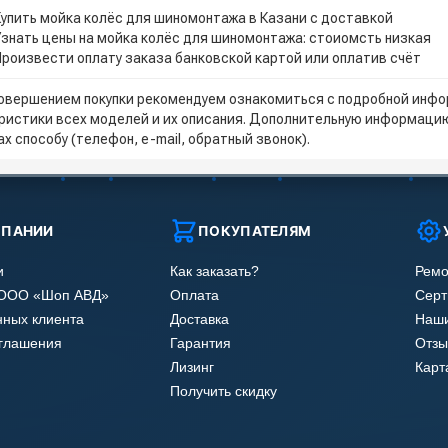
Купить мойка колёс для шиномонтажа в Казани с доставкой
Узнать цены на мойка колёс для шиномонтажа: стоиомсть низкая
Произвести оплату заказа банковской картой или оплатив счёт
овершением покупки рекомендуем ознакомиться с подробной инфор
ристики всех моделей и их описания. Дополнительную информацию
х способу (телефон, e-mail, обратный звонок).
МПАНИИ
ПОКУПАТЕЛЯМ
и
Как заказать?
Ремо
 ООО «Шоп АВД»
Оплата
Сер
нных клиента
Доставка
Наши
оглашения
Гарантия
Отзы
Лизинг
Карт
Получить скидку