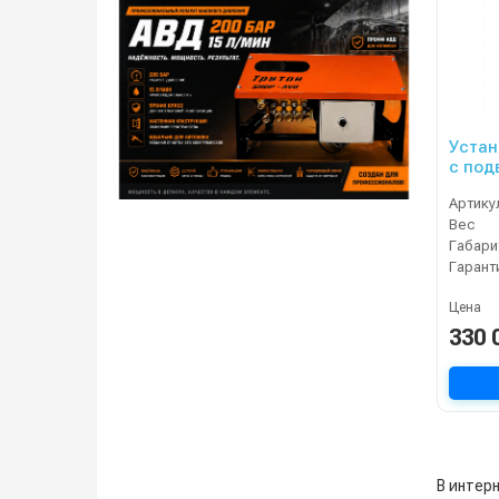
Устан
с под
Артику
Вес
Габари
Гарант
Цена
330 
В интер