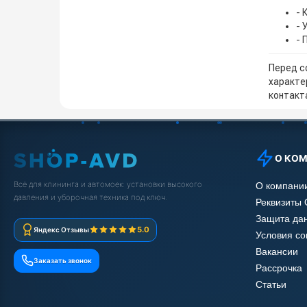
- 
- 
- 
Перед с
характе
контакта
О КО
Всё для клининга и автомоек: установки высокого
О компани
давления и уборочная техника под ключ.
Реквизиты
Защита да
5.0
Яндекс Отзывы
Условия с
Вакансии
Заказать звонок
Рассрочка
Статьи