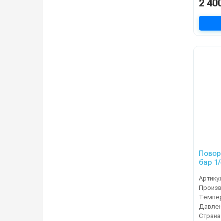
2 40
Повор
бар 1
Артику
Темпер
Давлен
Страна