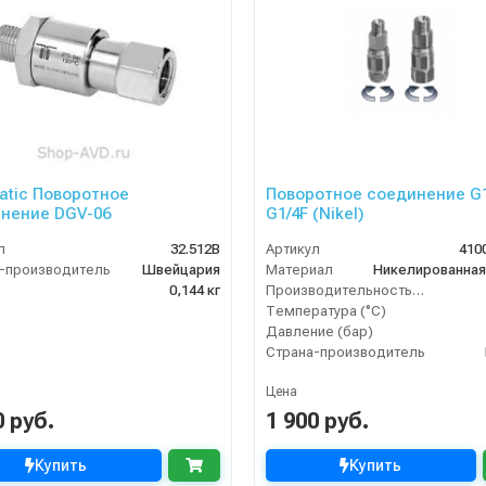
tic Поворотное
Поворотное соединение G
нение DGV-06
G1/4F (Nikel)
л
32.512B
Артикул
410
-производитель
Швейцария
Материал
0,144 кг
Производительность (л/мин)
Температура (°C)
Давление (бар)
Страна-производитель
Цена
0 руб.
1 900 руб.
Купить
Купить