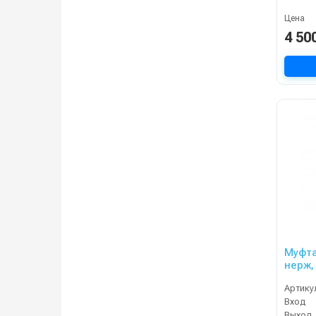
Цена
4 50
Муфта
нерж, 
Артику
Вход
Выход