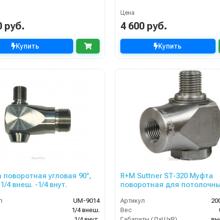
Цена
0 руб.
4 600 руб.
Купить
Купить
 поворотная угловая 90°,
R+M Suttner ST-320 Муфта
1/4 внеш. -1/4 внут.
поворотная для потолочн
консолей
л
UM-9014
Артикул
20
1/4 внеш.
Вес
1/4 внут.
Габариты (ДхШхВ)
вы