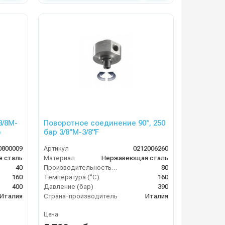
3/8M-
Поворотное соединение 90°, 250
)
бар 3/8"M-3/8"F
0800009
Артикул
0212006260
 сталь
Материал
Нержавеющая сталь
40
Производительность (л/мин)
80
160
Температура (°C)
160
400
Давление (бар)
390
Италия
Страна-производитель
Италия
Цена