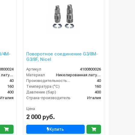
1/4M-
Поворотное соединение G3/8M-
G3/8F, Nicel
0800024
Артикул
4100800026
Никелированная латунь
Материал
Никелированная латунь
40
Производительность (л/мин)
40
160
Температура (°C)
160
400
Давление (бар)
400
Италия
Страна-производитель
Италия
Цена
2 000 руб.
Купить