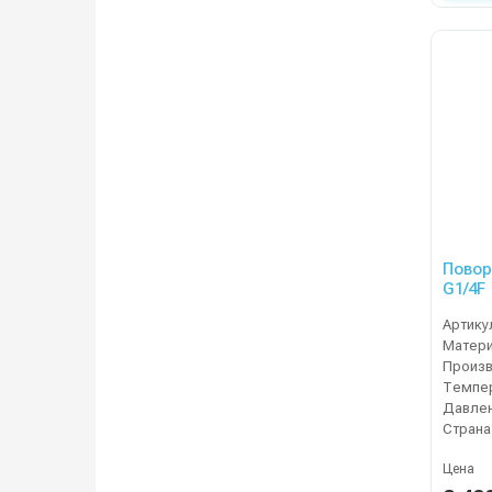
Повор
G1/4F
Артику
Матер
Темпер
Давлен
Страна
Цена