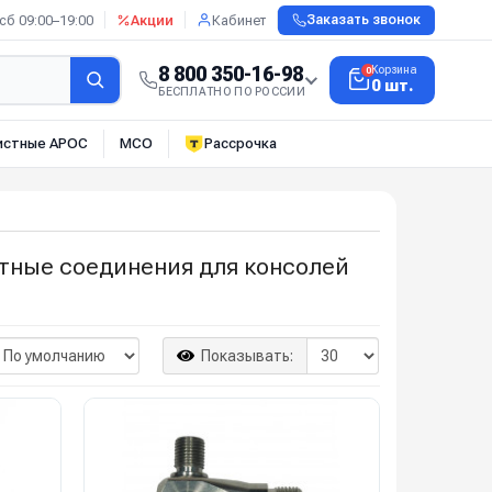
сб 09:00–19:00
Акции
Кабинет
Заказать звонок
8 800 350-16-98
Корзина
0
0 шт.
БЕСПЛАТНО ПО РОССИИ
истные АРОС
МСО
Рассрочка
тные соединения для консолей
Показывать: