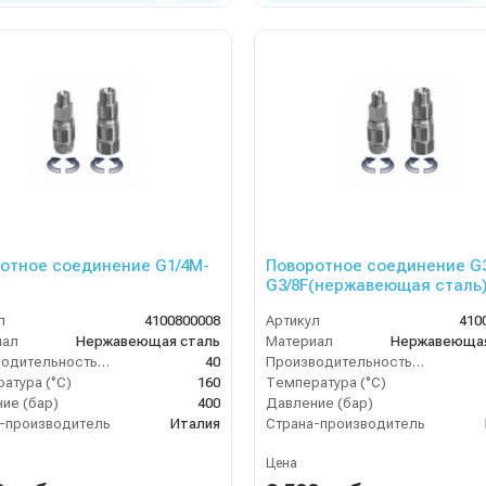
отное соединение G1/4M-
Поворотное соединение G
G3/8F(нержавеющая сталь
л
4100800008
Артикул
410
иал
Нержавеющая сталь
Материал
Нержавеющая
Производительность (л/мин)
40
Производительность (л/мин)
атура (°C)
160
Температура (°C)
ие (бар)
400
Давление (бар)
-производитель
Италия
Страна-производитель
Цена