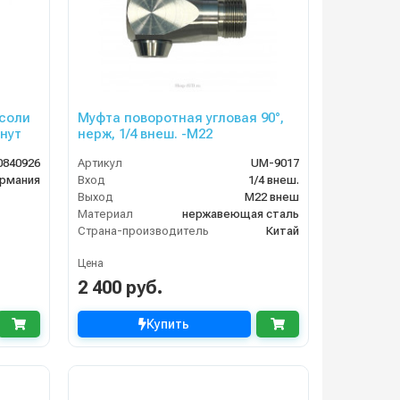
нсоли
Муфта поворотная угловая 90°,
внут
нерж, 1/4 внеш. -М22
0840926
Артикул
UM-9017
рмания
Вход
1/4 внеш.
Выход
М22 внеш
Материал
нержавеющая сталь
Страна-производитель
Китай
Цена
2 400 руб.
Купить