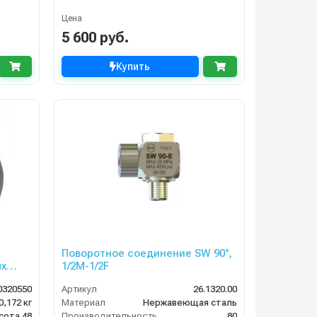
Цена
5 600 руб.
Купить
Поворотное соединение SW 90°,
ых
1/2M-1/2F
0320550
Артикул
26.1320.00
0,172 кг
Материал
Нержавеющая сталь
сота 48
Производительность (л/мин)
80