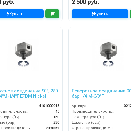
0 руб.
2 500 руб.
Купить
Купить
отное соединение 90°, 280
Поворотное соединение 90°
/4"M-1/4"F EPDM Nickel
бар 1/4"M-3/8"F
л
4101000013
Артикул
021
Производительность (л/мин)
45
Производительность (л/мин)
атура (°C)
160
Температура (°C)
ие (бар)
280
Давление (бар)
-производитель
Италия
Страна-производитель