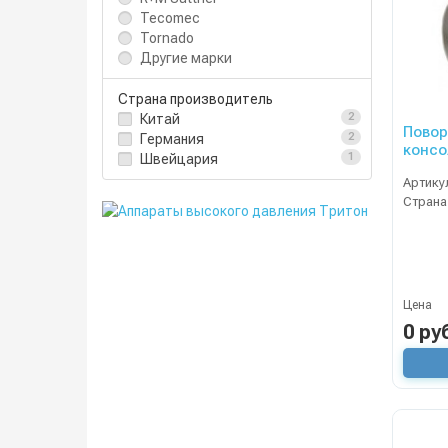
Tecomec
Tornado
Другие марки
Страна производитель
Китай
2
Повор
Германия
2
консол
Швейцария
1
1/2вн
Артику
Страна
Цена
0 ру