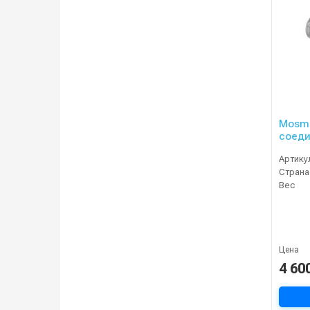
Mosma
соеди
Артику
Страна
Вес
Цена
4 60