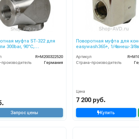
отная муфта ST-322 для
Поворотная муфта для ко
и 300bar, 90°C,
easywash365+, 1/4внеш-3/8
ут-1/2внеш
л
R+M200322520
Артикул
R+M1
-производитель
Германия
Страна-производитель
Ге
Цена
7 200 руб.
б.
Запрос цены
Купить