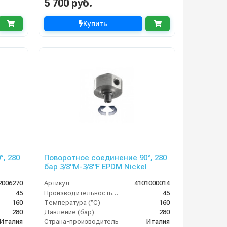
5 700 руб.
Купить
, 280
Поворотное соединение 90°, 280
бар 3/8"M-3/8"F EPDM Nickel
2006270
Артикул
4101000014
45
Производительность (л/мин)
45
160
Температура (°C)
160
280
Давление (бар)
280
Италия
Страна-производитель
Италия