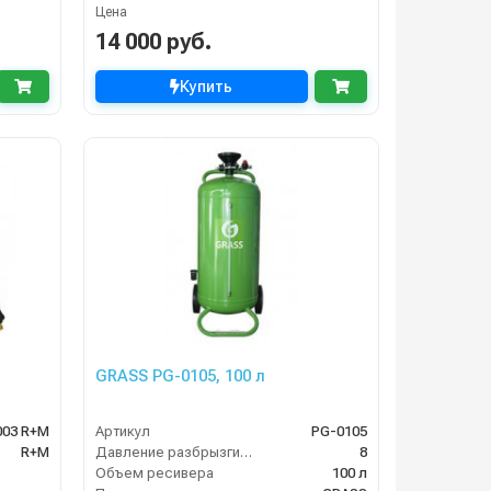
Цена
14 000 руб.
Купить
GRASS PG-0105, 100 л
003 R+M
Артикул
PG-0105
R+M
Давление разбрызгивания (бар)
8
Объем ресивера
100 л