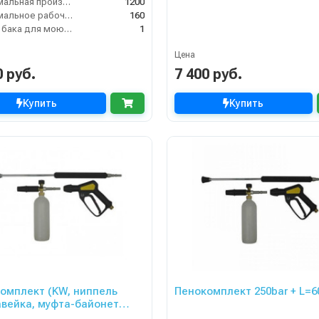
Максимальная производительность по воде (л/ч)
1200
Максимальное рабочее давление (бар)
160
Объём бака для моющего средства (л)
1
Цена
0 руб.
7 400 руб.
Купить
Купить
омплект (KW, ниппель
Пенокомплект 250bar + L=
вейка, муфта-байонет
ь, 250bar), копье L=60cm