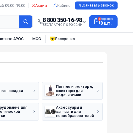
сб 09:00–19:00
Акции
Кабинет
Заказать звонок
8 800 350-16-98
Корзина
0
0 шт.
БЕСПЛАТНО ПО РОССИИ
истные АРОС
МСО
Рассрочка
я
Пенные инжекторы,
ные насадки
эжекторы для
подачи химии
рудование для
Аксессуары и
иенической
запчасти для
тки
пенообразователей