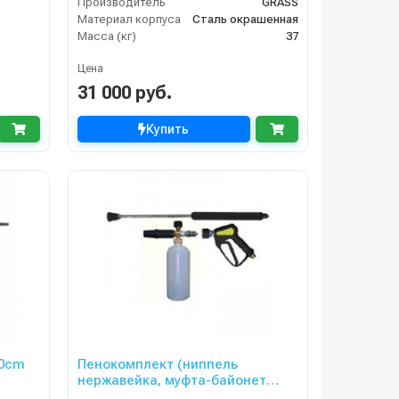
Производитель
GRASS
Материал корпуса
Сталь окрашенная
Масса (кг)
37
Цена
31 000 руб.
Купить
60cm
Пенокомплект (ниппель
нержавейка, муфта-байонет
500bar), копье L=60cm