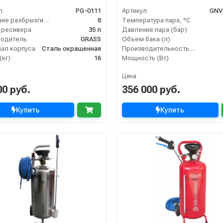
л
PG-0111
Артикул
GNV
Давление разбрызгивания (бар)
8
Температура пара, ºС
 ресивера
35 л
Давление пара (бар)
водитель
GRASS
Объем бака (л)
ал корпуса
Сталь окрашенная
Производительность пара (гр/мин)
(кг)
16
Мощность (Вт)
Цена
00 руб.
356 000 руб.
Купить
Купить