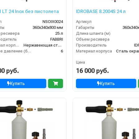
I LT 24 Inox без пистолета
IDROBASE 8.2004S 24 л
л
NSOIX0024
Артикул
ты
360х340х800 мм
Габариты
360х340
 ресивера
25 л
Длина шланга (м)
водитель
FABBRI
Объем ресивера
Материал корпуса
Нержавеющая сталь
Производитель
ID
Рабочее давление (бар)
6
Материал корпуса
Сталь окр
Цена
00 руб.
16 000 руб.
Купить
Купить