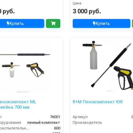
Цена
0 руб.
3 000 руб.
Купить
Купить
енокомплект ML
R+M Пенокомплект KW
вейка 700 мм
л
76001
Артикул
орудования
пенный комплект
Производитель
Длина распылительного копья (мм)
600