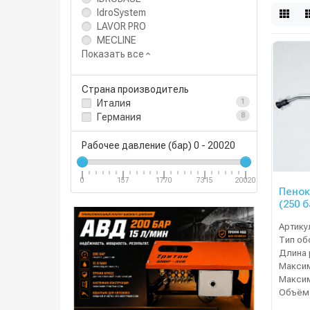
IdroSystem
LAVOR PRO
MECLINE
Показать все
Страна производитель
Италия
1
Германия
8
Рабочее давление (бар)
0
-
20020
0
157
1770
7315
20020
Пенок
(250 
AVD-0
Артику
Тип об