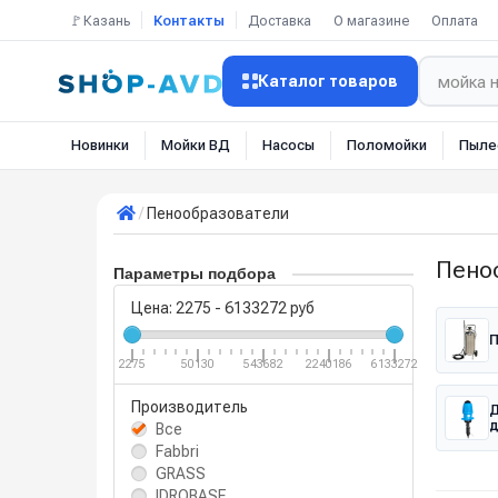
🚩Казань
Контакты
Доставка
О магазине
Оплата
Каталог товаров
Новинки
Мойки ВД
Насосы
Поломойки
Пыле
Пенообразователи
Пено
Параметры подбора
Цена:
2275
-
6133272
руб
П
2275
50130
543682
2240186
6133272
Производитель
Д
д
Все
Fabbri
GRASS
IDROBASE