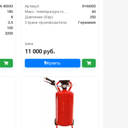
A 40043
Артикул
R+M005
180
Макс. температура горячей воды (°C)
60
8
Давление (бар)
250
3,5
Страна-производитель
Германия
100
3200
Цена
11 000 руб.
Купить