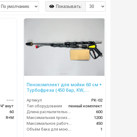
Показывать:
Пенокомплект для мойки 60 см +
Турбофреза (450 бар, KW,
быстросъёмный) AVD-02
----
Артикул
PK-02
/4" внут
Тип оборудования
пенный комплект
60
Длина распылительного копья (мм)
600
R+M
Максимальная производительность по воде (л/ч)
1200
Максимальное рабочее давление (бар)
450
Объём бака для моющего средства (л)
1