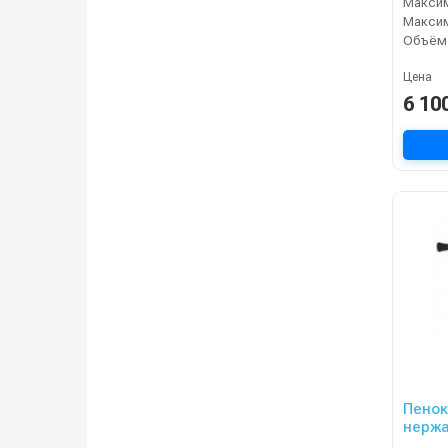
Цена
6 10
Пенок
нержа
латун