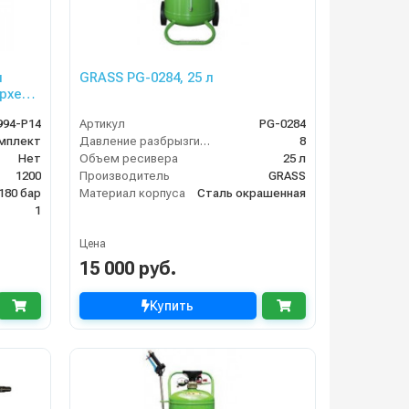
я
GRASS PG-0284, 25 л
рхер
994-P14
Артикул
PG-0284
омплект
Давление разбрызгивания (бар)
8
Нет
Объем ресивера
25 л
1200
Производитель
GRASS
180 бар
Материал корпуса
Сталь окрашенная
1
Цена
15 000 руб.
Купить