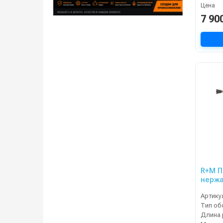
Цена
7 90
R+M П
нержа
Артику
Тип об