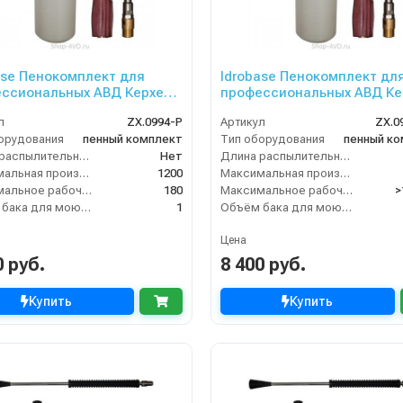
ase Пенокомплект для
Idrobase Пенокомплект дл
ссиональных АВД Керхер
профессиональных АВД Ке
0 бар)
(свыше 180 бар)
л
ZX.0994-P
Артикул
ZX.0
орудования
пенный комплект
Тип оборудования
пенный к
Длина распылительного копья (мм)
Нет
Длина распылительного копья (мм)
Максимальная производительность по воде (л/ч)
1200
Максимальная производительность по воде (л/ч)
Максимальное рабочее давление (бар)
180
Максимальное рабочее давление (бар)
>
Объём бака для моющего средства (л)
1
Объём бака для моющего средства (л)
Цена
0 руб.
8 400 руб.
Купить
Купить