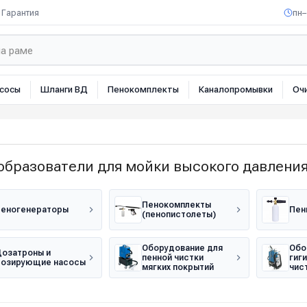
Гарантия
пн–
сосы
Шланги ВД
Пенокомплекты
Каналопромывки
Оч
образователи для мойки высокого давлени
Пенокомплекты
еногенераторы
Пен
(пенопистолеты)
Оборудование для
Обо
озатроны и
пенной чистки
гиг
озирующие насосы
мягких покрытий
чис