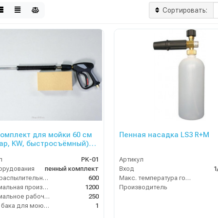
Сортировать:
омплект для мойки 60 см
Пенная насадка LS3 R+M
бар, KW, быстросъёмный)
1
л
PK-01
Артикул
орудования
пенный комплект
Вход
1
Длина распылительного копья (мм)
600
Макс. температура горячей воды (°C)
Максимальная производительность по воде (л/ч)
1200
Производитель
Максимальное рабочее давление (бар)
250
Объём бака для моющего средства (л)
1