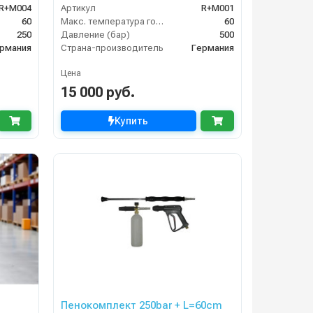
R+M004
Артикул
R+M001
60
Макс. температура горячей воды (°C)
60
250
Давление (бар)
500
рмания
Страна-производитель
Германия
Цена
15 000 руб.
Купить
Пенокомплект 250bar + L=60cm