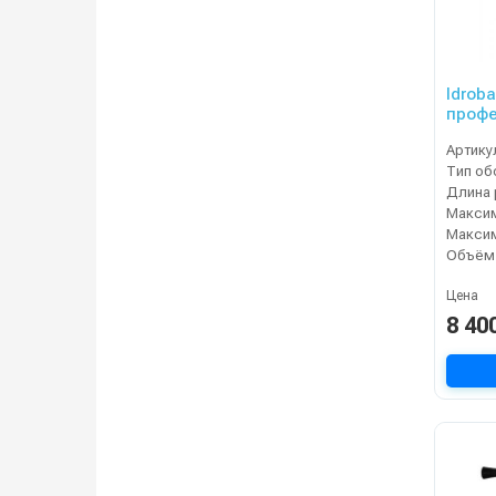
Idrob
профе
(до 18
Артику
Тип об
Цена
8 40