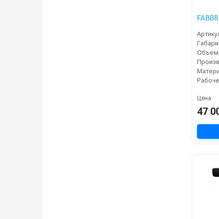
FABBR
Артику
Габари
Объем
Произ
Цена
47 0