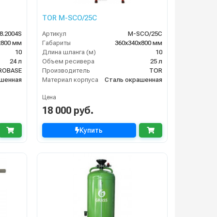
TOR M-SCO/25C
8.2004S
Артикул
M-SCO/25C
х800 мм
Габариты
360х340х800 мм
10
Длина шланга (м)
10
24 л
Объем ресивера
25 л
ROBASE
Производитель
TOR
ашенная
Материал корпуса
Сталь окрашенная
Цена
18 000 руб.
Купить