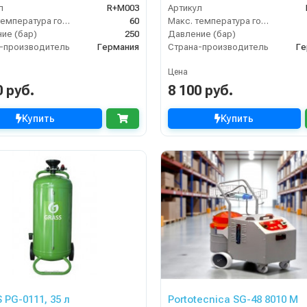
л
R+M003
Артикул
Макс. температура горячей воды (°C)
60
Макс. температура горячей воды (°C)
ие (бар)
250
Давление (бар)
-производитель
Германия
Страна-производитель
Ге
Цена
0 руб.
8 100 руб.
Купить
Купить
 PG-0111, 35 л
Portotecnica SG-48 8010 M