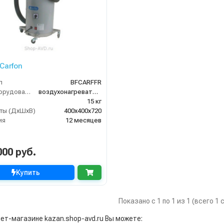
 Carfon
л
BFCARFFR
Тип оборудования
воздухонагреватель
15 кг
ты (ДхШхВ)
400х400х720
ия
12 месяцев
000 руб.
Купить
Показано с 1 по 1 из 1 (всего 1
нет-магазине kazan.shop-avd.ru Вы можете: