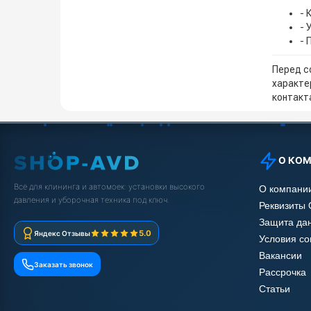
- 
- 
- 
Перед с
характе
контакта
О КО
Всё для клининга и автомоек: установки высокого
О компани
давления и уборочная техника под ключ.
Реквизиты
Защита да
5.0
Яндекс Отзывы
Условия с
Вакансии
Заказать звонок
Рассрочка
Статьи