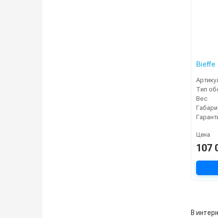
Bieffe
Артику
Вес
Габари
Гарант
Цена
107 
В интер