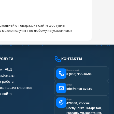
мацией о товарах: на сайте доступны
 можно получить по любому из указанных в
УСЛУГИ
КОНТАКТЫ
нт АВД
Бесплатный
8 (800) 350-16-98
тификаты
 работы
Email
вы наших клиентов
info@shop-avd.ru
а сайта
Адрес
420000, Россия,
Республика Татарстан,
г.Казань, ул.Восстания,