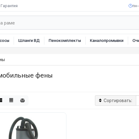
Гарантия
пн–
сосы
Шланги ВД
Пенокомплекты
Каналопромывки
Оч
ны
мобильные фены
Сортировать: