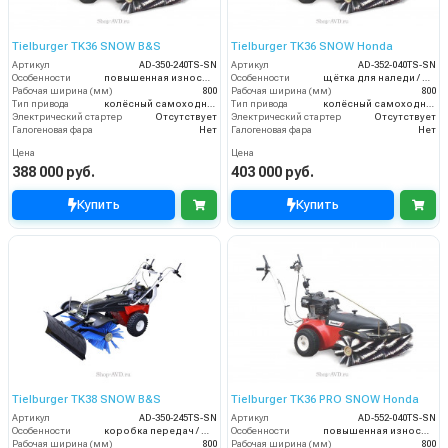
Tielburger TK36 SNOW B&S
Tielburger TK36 SNOW Honda
Артикул
AD-350-240TS-SN
Артикул
AD-352-040TS-SN
Особенности
повышенная износостойкость / щётка для наледи / нож-отвал для снега / цепи на колёса
Особенности
щётка для наледи / нож-отвал для снега / цепи на колёса
Рабочая ширина (мм)
800
Рабочая ширина (мм)
800
Тип привода
колёсный самоходный
Тип привода
колёсный самоходный
Электрический стартер
Отсутствует
Электрический стартер
Отсутствует
Галогеновая фара
Нет
Галогеновая фара
Нет
Цена
Цена
388 000 руб.
403 000 руб.
Купить
Купить
Tielburger TK38 SNOW B&S
Tielburger TK36 PRO SNOW Honda
Артикул
AD-350-245TS-SN
Артикул
AD-552-040TS-SN
Особенности
коробка передач / щётка для наледи / нож-отвал для снега / цепи на колёса
Особенности
повышенная износостойкость / щётка для наледи / нож-отвал для снега / цепи на колёса
Рабочая ширина (мм)
800
Рабочая ширина (мм)
800