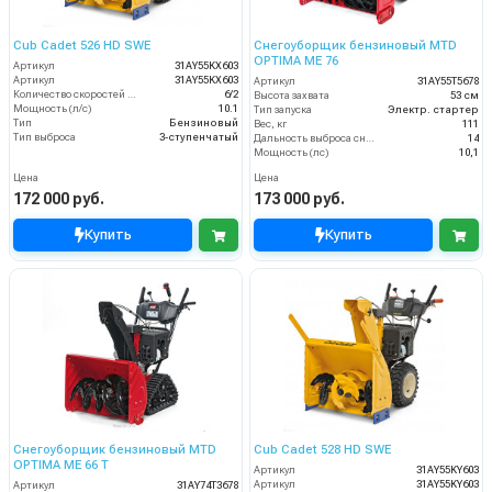
Cub Cadet 526 HD SWE
Снегоуборщик бензиновый MTD
OPTIMA ME 76
Артикул
31AY55KX603
Артикул
31AY55KX603
Артикул
31AY55T5678
Количество скоростей (вперед/назад)
6/2
Высота захвата
53 см
Мощность (л/с)
10.1
Тип запуска
Электр. стартер
Тип
Бензиновый
Вес, кг
111
Тип выброса
3-ступенчатый
Дальность выброса снега (м)
14
Мощность (лс)
10,1
Цена
Цена
172 000 руб.
173 000 руб.
Купить
Купить
Снегоуборщик бензиновый MTD
Cub Cadet 528 HD SWE
OPTIMA ME 66 T
Артикул
31AY55KY603
Артикул
31AY55KY603
Артикул
31AY74T3678