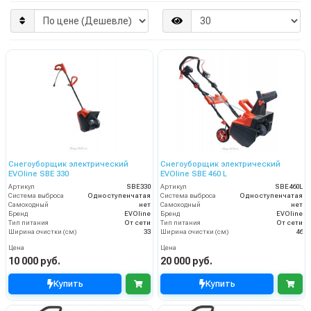
Снегоуборщик электрический
Снегоуборщик электрический
EVOline SBE 330
EVOline SBE 460 L
Артикул
SBE330
Артикул
SBE460L
Система выброса
Одноступенчатая
Система выброса
Одноступенчатая
Самоходный
нет
Самоходный
нет
Бренд
EVOline
Бренд
EVOline
Тип питания
От сети
Тип питания
От сети
Ширина очистки (см)
33
Ширина очистки (см)
46
Цена
Цена
10 000 руб.
20 000 руб.
Купить
Купить