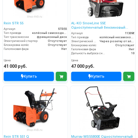
Rein STR 55
AL-KO SnowLine 55E
Одноступенчатый бензиновый
Артикул
STR55
снегоуборщик
Тип привода
колёсный самоходный
Артикул
113096
Тип трансмиссии
фрикционный диск
Тип привода
колёсный несамоходный
Электрический стартер
Отсутствует
Электрический стартер
Через розетку от электросети
Блокировка колёс
Отсутствует
Блокировка колёс
Отсутствует
Галогеновая фара
Нет
Галогеновая фара
Нет
Дальность выброса снега (м)
10
Цена
Цена
41 000 руб.
47 000 руб.
Купить
Купить
Rein STR 551 Q
Murray MS55800E Одноступенчатый