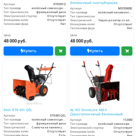
бензиновый снегоуборщик
Артикул
STR551Q
Тип привода
колёсный самоходный
Артикул
MS55800E
Тип трансмиссии
фрикционный диск
Тип привода
колёсный несамоходный
Электрический стартер
Отсутствует
Тип трансмиссии
-
Блокировка колёс
Отсутствует
Электрический стартер
Через розетку от электросети
Галогеновая фара
Нет
Блокировка колёс
Отсутствует
Галогеновая фара
Нет
Цена
Цена
48 000 руб.
48 000 руб.
Купить
Купить
Rein STR 651 QEL
AL-KO SnowLine 560 II
Двухступенчатый бензиновый
Артикул
STR651QEL
снегоуборщик
Тип привода
колёсный самоходный
Артикул
112933
Тип трансмиссии
фрикционный диск
Тип привода
колёсный самоходный
Электрический стартер
С ключа на панели управления
Электрический стартер
Отсутствует
Блокировка колёс
Отсутствует
Блокировка колёс
Отсутствует
Галогеновая фара
Есть
Галогеновая фара
Нет