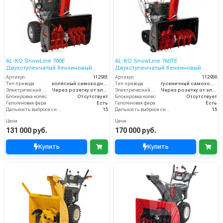
AL-KO SnowLine 700E
AL-KO SnowLine 760TE
Двухступенчатый бензиновый
Двухступенчатый бензиновый
снегоуборщик
снегоуборщик
Артикул
112931
Артикул
112930
Тип привода
колёсный самоходный
Тип привода
гусеничный самоходный
Электрический стартер
Через розетку от электросети
Электрический стартер
Через розетку от электросети
Блокировка колёс
Отсутствует
Блокировка колёс
Отсутствует
Галогеновая фара
Есть
Галогеновая фара
Есть
Дальность выброса снега (м)
15
Дальность выброса снега (м)
15
Цена
Цена
131 000 руб.
170 000 руб.
Купить
Купить