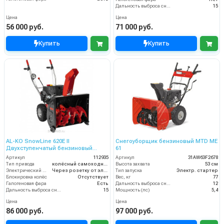
Дальность выброса снега (м)
15
Цена
Цена
56 000 руб.
71 000 руб.
Купить
Купить
AL-KO SnowLine 620E II
Снегоуборщик бензиновый MTD ME
Двухступенчатый бензиновый
61
снегоуборщик
Артикул
112935
Артикул
31AW63F2678
Тип привода
колёсный самоходный
Высота захвата
53 см
Электрический стартер
Через розетку от электросети
Тип запуска
Электр. стартер
Блокировка колёс
Отсутствует
Вес, кг
77
Галогеновая фара
Есть
Дальность выброса снега (м)
12
Дальность выброса снега (м)
15
Мощность (лс)
5,4
Цена
Цена
86 000 руб.
97 000 руб.