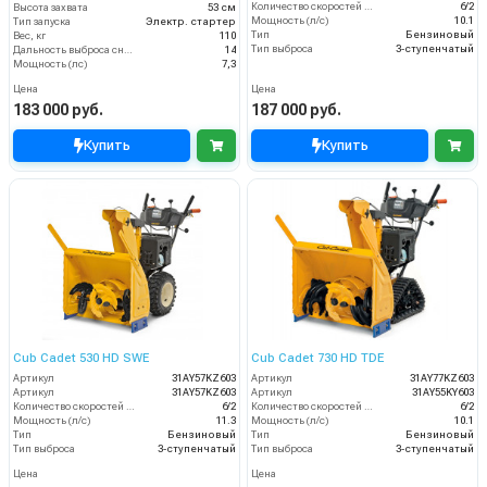
Количество скоростей (вперед/назад)
6/2
Высота захвата
53 см
Мощность (л/с)
10.1
Тип запуска
Электр. стартер
Тип
Бензиновый
Вес, кг
110
Тип выброса
3-ступенчатый
Дальность выброса снега (м)
14
Мощность (лс)
7,3
Цена
Цена
183 000 руб.
187 000 руб.
Купить
Купить
Cub Cadet 530 HD SWE
Cub Cadet 730 HD TDE
Артикул
31AY57KZ603
Артикул
31AY77KZ603
Артикул
31AY57KZ603
Артикул
31AY55KY603
Количество скоростей (вперед/назад)
6/2
Количество скоростей (вперед/назад)
6/2
Мощность (л/с)
11.3
Мощность (л/с)
10.1
Тип
Бензиновый
Тип
Бензиновый
Тип выброса
3-ступенчатый
Тип выброса
3-ступенчатый
Цена
Цена