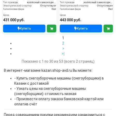
Тип привода
колёсный самоходный
Тип привода
колёсный самоходный
Электрический стартер
Отсутствует
Электрический стартер
Отсутствует
Галогеновая фара
Нет
Галогеновая фара
Нет
Цена
Цена
431 000 руб.
443 000 руб.
Купить
Купить
1
2
>
>|
Показано с 1 по 30 из 53 (всего 2 страниц)
В интернет-магазине kazan.shop-avd.ru Вы можете:
- Купить снегоуборочные машины (снегоуборщики) в
Казани с доставкой
- Узнать цены на снегоуборочные машины
(снегоуборщики): стоиомсть низкая
- Произвести оплату заказа банковской картой или
оплатив счёт
Перед совершением покупки рекомендуем ознакомиться с