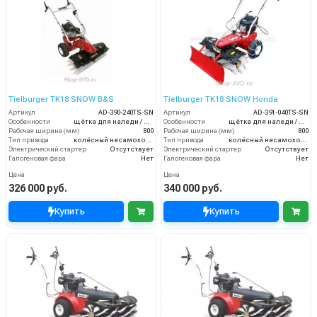
Tielburger TK18 SNOW B&S
Tielburger TK18 SNOW Honda
Артикул
AD-390-240TS-SN
Артикул
AD-391-040TS-SN
Особенности
щётка для наледи / нож-отвал для снега / цепи на колёса
Особенности
щётка для наледи / нож-отвал для снега / цепи на колёса
Рабочая ширина (мм)
800
Рабочая ширина (мм)
800
Тип привода
колёсный несамоходный
Тип привода
колёсный несамоходный
Электрический стартер
Отсутствует
Электрический стартер
Отсутствует
Галогеновая фара
Нет
Галогеновая фара
Нет
Цена
Цена
326 000 руб.
340 000 руб.
Купить
Купить