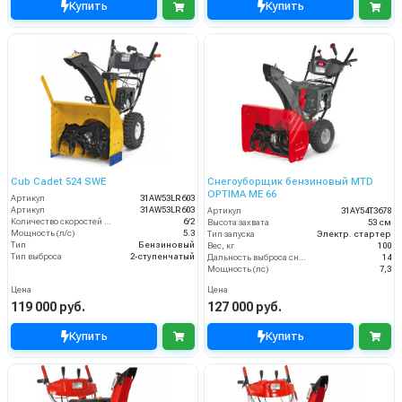
Купить
Купить
Cub Cadet 524 SWE
Снегоуборщик бензиновый MTD
OPTIMA ME 66
Артикул
31AW53LR603
Артикул
31AW53LR603
Артикул
31AY54T3678
Количество скоростей (вперед/назад)
6/2
Высота захвата
53 см
Мощность (л/с)
5.3
Тип запуска
Электр. стартер
Тип
Бензиновый
Вес, кг
100
Тип выброса
2-ступенчатый
Дальность выброса снега (м)
14
Мощность (лс)
7,3
Цена
Цена
119 000 руб.
127 000 руб.
Купить
Купить