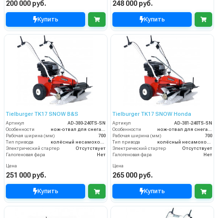
200 000 руб.
248 000 руб.
Купить
Купить
Tielburger TK17 SNOW B&S
Tielburger TK17 SNOW Honda
Артикул
AD-380-240TS-SN
Артикул
AD-381-240TS-SN
Особенности
нож-отвал для снега / цепи на колёса
Особенности
нож-отвал для снега / цепи на колёса
Рабочая ширина (мм)
700
Рабочая ширина (мм)
700
Тип привода
колёсный несамоходный
Тип привода
колёсный несамоходный
Электрический стартер
Отсутствует
Электрический стартер
Отсутствует
Галогеновая фара
Нет
Галогеновая фара
Нет
Цена
Цена
251 000 руб.
265 000 руб.
Купить
Купить