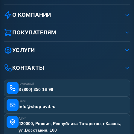
О КОМПАНИИ
О компании
Реквизиты ООО «Шоп АВД»
ПОКУПАТЕЛЯМ
Защита данных клиента
Как заказать?
Условия соглашения
Оплата
УСЛУГИ
Вакансии
Доставка
Ремонт АВД
Рассрочка
Гарантия
Сертификаты
КОНТАКТЫ
Статьи
Лизинг
Наши работы
Получить скидку
Отзывы наших клиентов
Бесплатный
Карта сайта
8 (800) 350-16-98
Email
info@shop-avd.ru
Адрес
420000, Россия, Республика Татарстан, г.Казань,
ул.Восстания, 100