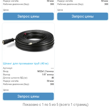
Радиус изгиба
50 мм
Радиус изгиба
50 мм
Рабочее давление (бар)
300
Рабочее давление (бар)
300
Цена
Цена
Запрос цены
Запрос цены
Шланг для промывки труб (40 м)
Артикул
----
Вход
М22х1,5 внеш
Выход
1/8" внеш
Длина шланга ВД (м)
40
Радиус изгиба
50 мм
Рабочее давление (бар)
300
Цена
Запрос цены
Показано с 1 по 5 из 5 (всего 1 страниц)