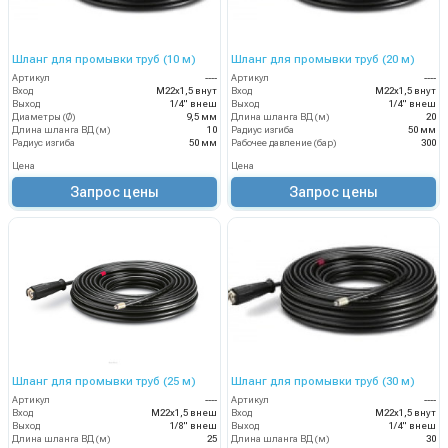
Шланг для промывки труб (10 м)
Шланг для промывки труб (20 м)
Артикул
----
Артикул
----
Вход
М22х1,5 внут
Вход
М22х1,5 внут
Выход
1/4" внеш
Выход
1/4" внеш
Диаметры (Ø)
9,5 мм
Длина шланга ВД (м)
20
Длина шланга ВД (м)
10
Радиус изгиба
50 мм
Радиус изгиба
50 мм
Рабочее давление (бар)
300
Цена
Цена
Запрос цены
Запрос цены
Шланг для промывки труб (25 м)
Шланг для промывки труб (30 м)
Артикул
----
Артикул
----
Вход
М22х1,5 внеш
Вход
М22х1,5 внут
Выход
1/8" внеш
Выход
1/4" внеш
Длина шланга ВД (м)
25
Длина шланга ВД (м)
30