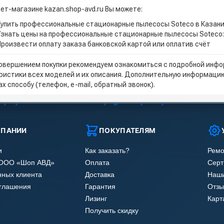
нет-магазине kazan.shop-avd.ru Вы можете:
Купить профессиональные стационарные пылесосы Soteco в Казани
Узнать цены на профессиональные стационарные пылесосы Soteco:
Произвести оплату заказа банковской картой или оплатив счёт
овершением покупки рекомендуем ознакомиться с подробной инфор
ристики всех моделей и их описания. Дополнительную информацию
х способу (телефон, e-mail, обратный звонок).
МПАНИИ
ПОКУПАТЕЛЯМ
и
Как заказать?
Ремо
 ООО «Шоп АВД»
Оплата
Сер
нных клиента
Доставка
Наши
оглашения
Гарантия
Отзы
Лизинг
Карт
Получить скидку