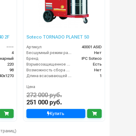
0 2F
Soteco TORNADO PLANET 50
----
Артикул
40001 ASID
4
Бесшумный режим работы
Нет
нарный
Бренд
IPC Soteco
220
Взрывозащищенное исполнение
Есть
98
Возможность сбора жидкой грязи
Нет
40x1270
Длина всасывающей трубки
1
Цена
272 000 руб.
251 000 руб.
Купить
 страниц)