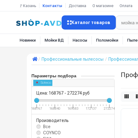
🚩Казань
Контакты
Доставка
О магазине
Оплата
Каталог товаров
Новинки
Мойки ВД
Насосы
Поломойки
Пыле
Профессиональные пылесосы
Профессионал
Проф
Параметры подбора
Soteco
Цена:
168767
-
272274
руб
168767
168840
169583
172137
272274
Производитель
Все
COYNCO