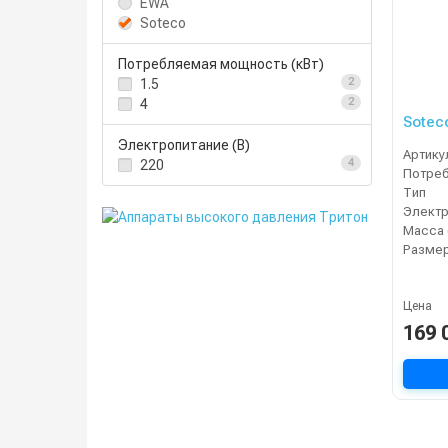
EWA
Soteco
Потребляемая мощность (кВт)
1.5
2
4
2
Sotec
Электропитание (В)
Артику
220
4
Тип
Электр
Масса 
Разме
Цена
169 