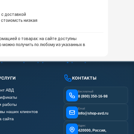
 с доставкой
 стоиомсть низкая
мацией о товарах: на сайте доступны
 можно получить по любому из указанных в
УСЛУГИ
КОНТАКТЫ
нт АВД
Бесплатный
8 (800) 350-16-98
тификаты
 работы
Email
вы наших клиентов
info@shop-avd.ru
а сайта
Адрес
420000, Россия,