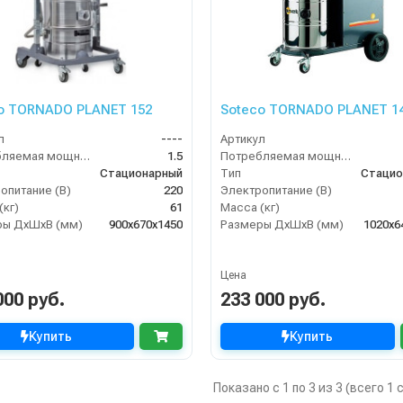
o TORNADO PLANET 152
Soteco TORNADO PLANET 14
л
----
Артикул
Потребляемая мощность (кВт)
1.5
Потребляемая мощность (кВт)
Стационарный
Тип
Стацио
опитание (В)
220
Электропитание (В)
(кг)
61
Масса (кг)
ры ДхШхВ (мм)
900x670x1450
Размеры ДхШхВ (мм)
1020x6
Цена
000 руб.
233 000 руб.
Купить
Купить
Показано с 1 по 3 из 3 (всего 1