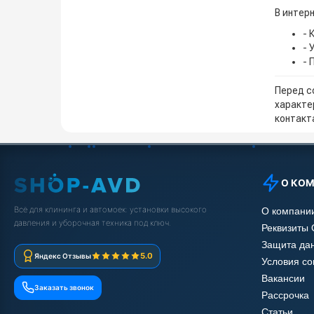
В интер
- 
- 
- 
Перед с
характе
контакта
О КО
Всё для клининга и автомоек: установки высокого
О компани
давления и уборочная техника под ключ.
Реквизиты
Защита да
5.0
Яндекс Отзывы
Условия с
Вакансии
Заказать звонок
Рассрочка
Статьи