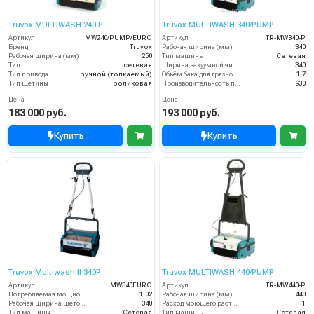
Truvox MULTIWASH 240 P
Truvox MULTIWASH 340/PUMP
Артикул
MW240/PUMP/EURO
Артикул
TR-MW340-P
Бренд
Truvox
Рабочая ширина (мм)
340
Рабочая ширина (мм)
250
Тип машины
Сетевая
Тип
сетевая
Ширина вакуумной чистки (мм)
340
Тип привода
ручной (толкаемый)
Объём бака для грязной воды (пыли) (л)
1.7
Тип щетины
роликовая
Производительность по площади (м2/ч)
930
Цена
Цена
183 000 руб.
193 000 руб.
Купить
Купить
Truvox Multiwash II 340P
Truvox MULTIWASH 440/PUMP
Артикул
MW340EURO
Артикул
TR-MW440-P
Потребляемая мощность (кВт)
1.02
Рабочая ширина (мм)
440
Рабочая ширина щеток (мм)
340
Расход моющего раствора (л/мин)
1
Тип машины
Сетевая
Тип машины
Сетевая