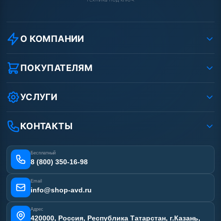
О КОМПАНИИ
О компании
Реквизиты ООО «Шоп АВД»
ПОКУПАТЕЛЯМ
Защита данных клиента
Как заказать?
Условия соглашения
Оплата
УСЛУГИ
Вакансии
Доставка
Ремонт АВД
Рассрочка
Гарантия
Сертификаты
КОНТАКТЫ
Статьи
Лизинг
Наши работы
Получить скидку
Отзывы наших клиентов
Бесплатный
Карта сайта
8 (800) 350-16-98
Email
info@shop-avd.ru
Адрес
420000, Россия, Республика Татарстан, г.Казань,