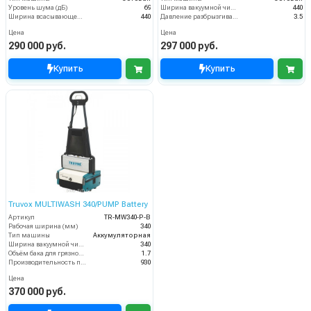
Уровень шума (дБ)
69
Ширина вакуумной чистки (мм)
440
Ширина всасывающей балки (мм)
440
Давление разбрызгивания моющего раствора (бар)
3.5
Цена
Цена
290 000 руб.
297 000 руб.
Купить
Купить
Truvox MULTIWASH 340/PUMP Battery
Артикул
TR-MW340-P-B
Рабочая ширина (мм)
340
Тип машины
Аккумуляторная
Ширина вакуумной чистки (мм)
340
Объём бака для грязной воды (пыли) (л)
1.7
Производительность по площади (м2/ч)
930
Цена
370 000 руб.