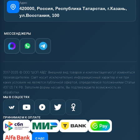
Адрес
420000, Россия, Республика Татарстан, г.Казань,
ул.Восстания, 100
МЕССЕНДЖЕРЫ
2017-2025 © ООО "ШОП АВД". Внешний вид товаров и комплектация могут изменяться
производителем. Сайт носит исключительно информационный характер и ни при
каких условиях не является публичной офертой, определяемой положениями Статьи
437 (2) ГК РФ. Заполняя формы на сайте, Вы подтверждаете возможность их
обработки.
МЫ В СОЦСЕТЯХ
ПРИНИМАЕМ К ОПЛАТЕ
С НДС