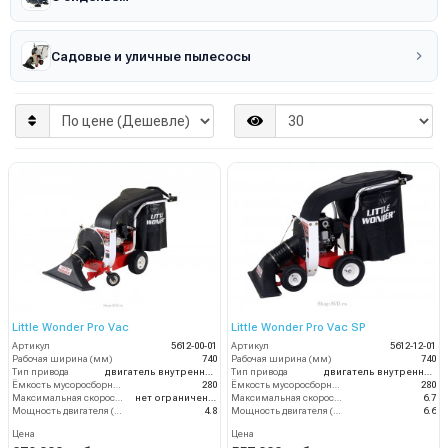
Садовые и уличные пылесосы
Little Wonder Pro Vac
Little Wonder Pro Vac SP
Артикул
5612-00-01
Артикул
5612-12-01
Рабочая ширина (мм)
740
Рабочая ширина (мм)
740
Тип привода
двигатель внутреннего сгорания
Тип привода
двигатель внутреннего сгорания
Ёмкость мусоросборника (л)
280
Ёмкость мусоросборника (л)
280
Максимальная скорость движения (км/ч)
нет ограничений
Максимальная скорость движения (км/ч)
6.7
Мощность двигателя (кВт)
4.8
Мощность двигателя (кВт)
6.6
Цена
Цена