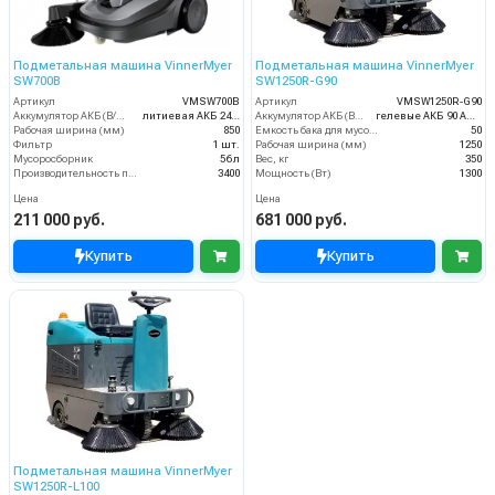
Подметальная машина VinnerMyer
Подметальная машина VinnerMyer
SW700B
SW1250R-G90
Артикул
VMSW700B
Артикул
VMSW1250R-G90
Аккумулятор АКБ (В/А·ч)
литиевая АКБ 24Ач
Аккумулятор АКБ (В/А·ч)
гелевые АКБ 90 Ач С20
Рабочая ширина (мм)
850
Емкость бака для мусора (л)
50
Фильтр
1 шт.
Рабочая ширина (мм)
1250
Мусоросборник
56 л
Вес, кг
350
Производительность по площади (м2/ч)
3400
Мощность (Вт)
1300
Цена
Цена
211 000 руб.
681 000 руб.
Купить
Купить
Подметальная машина VinnerMyer
SW1250R-L100