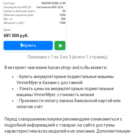
Артикул
VMSW1250R-L100
Аккумулятор АКБ (В/А·ч)
литиевая АКБ 52 Ач С2
Емкость бака для мусора (л)
50
Рабочая ширина (мм)
1250
Вес, кг
350
Мощность (Вт)
1300
Цена
681 000 руб.
Купить
Показано с 1 по 3 из 3 (всего 1 страниц)
В интернет-магазине kazan.shop-avd.ru Вы можете:
- Купить аккумуляторные подметальные машины
VinnerMyer в Казани с доставкой
- Узнать цены на аккумуляторные подметальные
машины VinnerMyer: стоиомсть низкая
- Произвести оплату заказа банковской картой или
оплатив счёт
Перед совершением покупки рекомендуем ознакомиться с
подробной информацией о товарах: на сайте доступны
характеристики всех моделей и их описания. Дополнительную