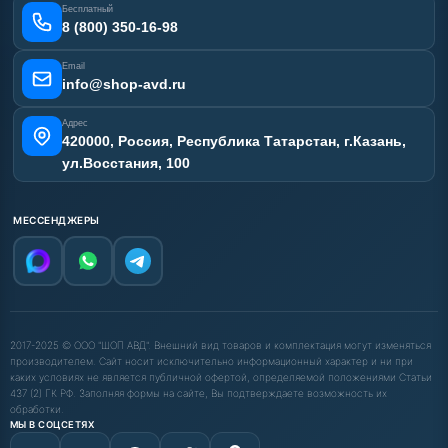
Бесплатный
Карта сайта
8 (800) 350-16-98
Email
info@shop-avd.ru
Адрес
420000, Россия, Республика Татарстан, г.Казань,
ул.Восстания, 100
МЕССЕНДЖЕРЫ
2017-2025 © ООО "ШОП АВД". Внешний вид товаров и комплектация могут изменяться
производителем. Сайт носит исключительно информационный характер и ни при
каких условиях не является публичной офертой, определяемой положениями Статьи
437 (2) ГК РФ. Заполняя формы на сайте, Вы подтверждаете возможность их
обработки.
МЫ В СОЦСЕТЯХ