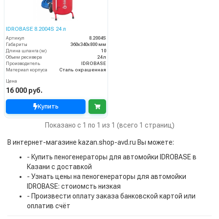
IDROBASE 8.2004S 24 л
Артикул
8.2004S
Габариты
360х340х800 мм
Длина шланга (м)
10
Объем ресивера
24 л
Производитель
IDROBASE
Материал корпуса
Сталь окрашенная
Цена
16 000 руб.
Купить
Показано с 1 по 1 из 1 (всего 1 страниц)
В интернет-магазине kazan.shop-avd.ru Вы можете:
- Купить пеногенераторы для автомойки IDROBASE в
Казани с доставкой
- Узнать цены на пеногенераторы для автомойки
IDROBASE: стоиомсть низкая
- Произвести оплату заказа банковской картой или
оплатив счёт