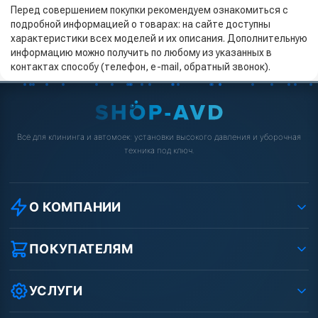
Перед совершением покупки рекомендуем ознакомиться с
подробной информацией о товарах: на сайте доступны
характеристики всех моделей и их описания. Дополнительную
информацию можно получить по любому из указанных в
контактах способу (телефон, e-mail, обратный звонок).
Всё для клининга и автомоек: установки высокого давления и уборочная
техника под ключ.
О КОМПАНИИ
О компании
Реквизиты ООО «Шоп АВД»
ПОКУПАТЕЛЯМ
Защита данных клиента
Как заказать?
Условия соглашения
Оплата
УСЛУГИ
Вакансии
Доставка
Ремонт АВД
Рассрочка