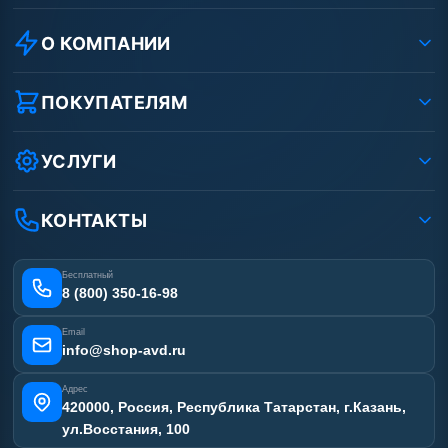
О КОМПАНИИ
О компании
Реквизиты ООО «Шоп АВД»
ПОКУПАТЕЛЯМ
Защита данных клиента
Как заказать?
Условия соглашения
Оплата
УСЛУГИ
Вакансии
Доставка
Ремонт АВД
Рассрочка
Гарантия
Сертификаты
КОНТАКТЫ
Статьи
Лизинг
Наши работы
Получить скидку
Отзывы наших клиентов
Бесплатный
Карта сайта
8 (800) 350-16-98
Email
info@shop-avd.ru
Адрес
420000, Россия, Республика Татарстан, г.Казань,
ул.Восстания, 100