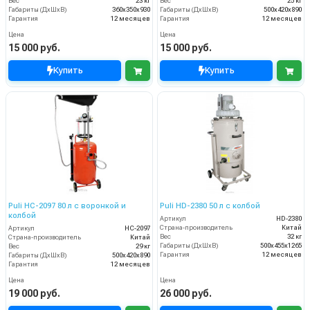
Вес
23 кг
Вес
25 кг
Габариты (ДхШхВ)
360х350х930
Габариты (ДхШхВ)
500х420х890
Гарантия
12 месяцев
Гарантия
12 месяцев
Цена
Цена
15 000 руб.
15 000 руб.
Купить
Купить
Puli HC-2097 80 л с воронкой и
Puli HD-2380 50 л с колбой
колбой
Артикул
HD-2380
Страна-производитель
Китай
Артикул
HC-2097
Вес
32 кг
Страна-производитель
Китай
Габариты (ДхШхВ)
500х455х1265
Вес
29 кг
Гарантия
12 месяцев
Габариты (ДхШхВ)
500х420х890
Гарантия
12 месяцев
Цена
Цена
19 000 руб.
26 000 руб.