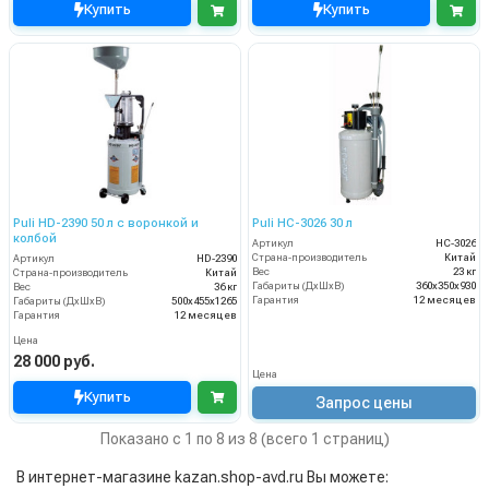
Купить
Купить
Puli HD-2390 50 л с воронкой и
Puli HC-3026 30 л
колбой
Артикул
HC-3026
Страна-производитель
Китай
Артикул
HD-2390
Вес
23 кг
Страна-производитель
Китай
Габариты (ДхШхВ)
360х350х930
Вес
36 кг
Гарантия
12 месяцев
Габариты (ДхШхВ)
500х455х1265
Гарантия
12 месяцев
Цена
28 000 руб.
Цена
Купить
Запрос цены
Показано с 1 по 8 из 8 (всего 1 страниц)
В интернет-магазине kazan.shop-avd.ru Вы можете: