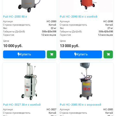
Puli HC-2080 80 л
Puli HC-2090 80 л с колбой
Артикул
НС-2080
Артикул
HC-2090
Страна-производитель
Китай
Страна-производитель
Китай
Вес
22 кг
Вес
27 кг
Габариты (ДхШхВ)
500х420х890
Габариты (ДхШхВ)
500х420х890
Гарантия
12 месяцев
Гарантия
12 месяцев
Цена
Цена
10 000 руб.
13 000 руб.
Купить
Купить
Puli HC-3027 30 л с колбой
Puli HC-2085 80 л с воронкой
Артикул
НС-3027
Артикул
HC-2085
Страна-производитель
Китай
Страна-производитель
Китай