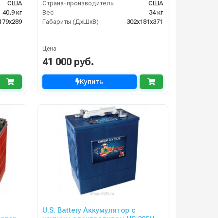
США
Страна-производитель
США
40,9 кг
Вес
34 кг
179х289
Габариты (ДхШхВ)
302х181х371
Цена
41 000 руб.
Купить
U.S. Battery Аккумулятор с