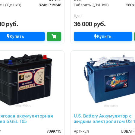
ты (ДхШхВ)
324x171x248
Габариты (ДхШхВ)
260x
Цена
00 руб.
36 000 руб.
Купить
Купить
Тяговая аккумуляторная
U.S. Battery Аккумулятор с
ея 6 GEL 105
жидким электролитом US 
XC2
л
7899715
Артикул
USBAT-