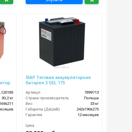
SIAP Тяговая аккумуляторная
ятор
батарея 3 GEL 175
L120185
Артикул
7899713
30,2 кг
Страна-производитель
Польша
169х211
Вес
33 кг
месяцев
Габариты (ДхШхВ)
242х190х275
Гарантия
12 месяцев
Цена