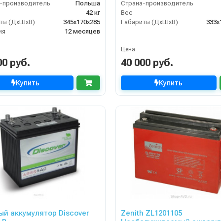
-производитель
Польша
Страна-производитель
42 кг
Вес
ты (ДхШхВ)
345x170x285
Габариты (ДхШхВ)
333х
ия
12 месяцев
Цена
00 руб.
40 000 руб.
Купить
Купить
ый аккумулятор Discover
Zenith ZL1201105