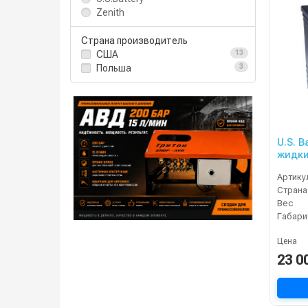
Zenith
Страна производитель
США
13
Польша
3
U.S. B
жидки
XC2
Артику
Страна
Вес
Габари
Цена
23 0