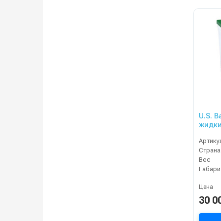
U.S. B
жидки
XC2
Артику
Страна
Вес
Габари
Цена
30 0