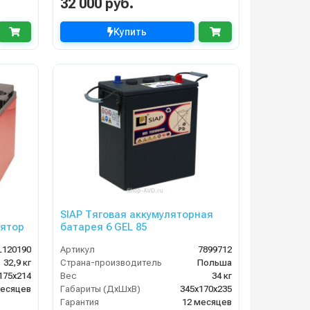
32 000 руб.
Купить
SIAP Тяговая аккумуляторная
ятор
батарея 6 GEL 85
L120190
Артикул
7899712
32,9 кг
Страна-производитель
Польша
175х214
Вес
34 кг
месяцев
Габариты (ДхШхВ)
345x170x235
Гарантия
12 месяцев