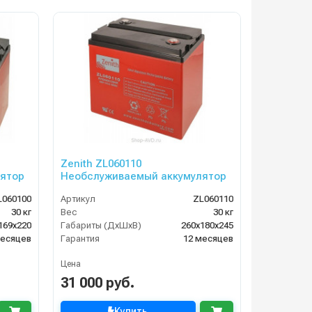
Zenith ZL060110
ятор
Необслуживаемый аккумулятор
L060100
Артикул
ZL060110
30 кг
Вес
30 кг
169х220
Габариты (ДхШхВ)
260х180х245
месяцев
Гарантия
12 месяцев
Цена
31 000 руб.
Купить