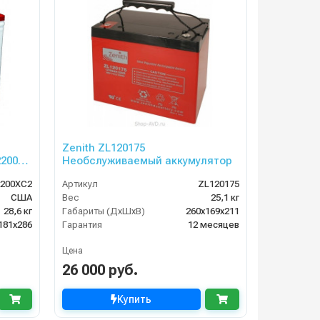
Zenith ZL120175
200
Необслуживаемый аккумулятор
200XC2
Артикул
ZL120175
США
Вес
25,1 кг
28,6 кг
Габариты (ДхШхВ)
260х169х211
181x286
Гарантия
12 месяцев
Цена
26 000 руб.
Купить