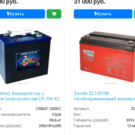
00 руб.
31 000 руб.
Купить
Купить
attery Аккумулятор с
Zenith ZL120190
м электролитом US 250 XC
Необслуживаемый аккумул
л
USBAT-250XC
Артикул
Z
-производитель
США
Вес
39,6 кг
Габариты (ДхШхВ)
331х
ты (ДхШхВ)
295х181х295
Гарантия
12 