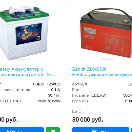
attery Аккумулятор с
Zenith ZL060100
м электролитом US 125
Необслуживаемый аккумул
л
USBAT-125XC2
Артикул
Z
-производитель
США
Вес
30,4 кг
Габариты (ДхШхВ)
306х
ты (ДхШхВ)
260x181x286
Гарантия
12 
Цена
00 руб.
30 000 руб.
Купить
Купить