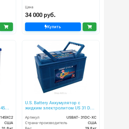
Цена
34 000 руб.
Купить
U.S. Battery Аккумулятор с
145
жидким электролитом US 31 DC
XC
145XC2
Артикул
USBAT- 31DC-XC
США
Страна-производитель
США
31,8 кг
Вес
29,8 кг