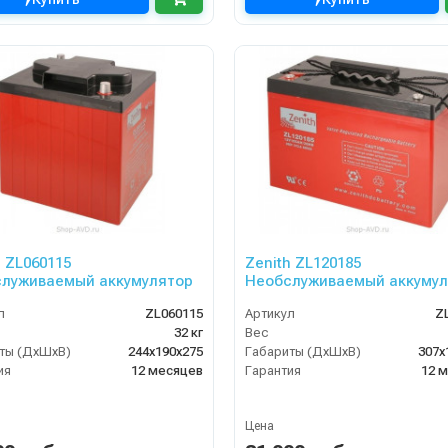
h ZL060115
Zenith ZL120185
луживаемый аккумулятор
Необслуживаемый аккумул
л
ZL060115
Артикул
Z
32 кг
Вес
ты (ДхШхВ)
244х190х275
Габариты (ДхШхВ)
307х
ия
12 месяцев
Гарантия
12 
Цена