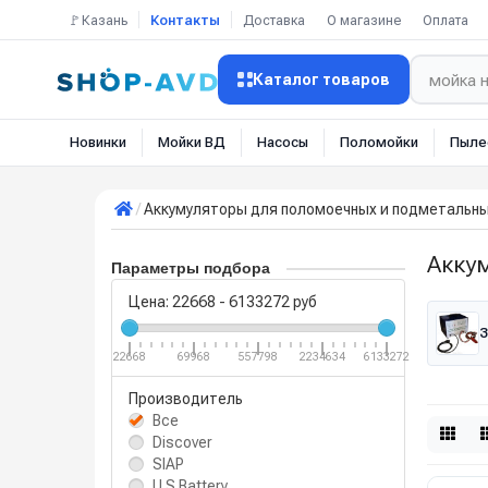
🚩Казань
Контакты
Доставка
О магазине
Оплата
Каталог товаров
Новинки
Мойки ВД
Насосы
Поломойки
Пыле
Аккумуляторы для поломоечных и подметальн
Акку
Параметры подбора
Цена:
22668
-
6133272
руб
З
22668
69968
557798
2234634
6133272
Производитель
Все
Discover
SIAP
U.S.Battery