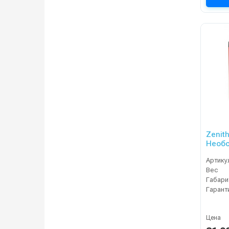
Zenit
Необс
Артику
Вес
Габари
Гарант
Цена