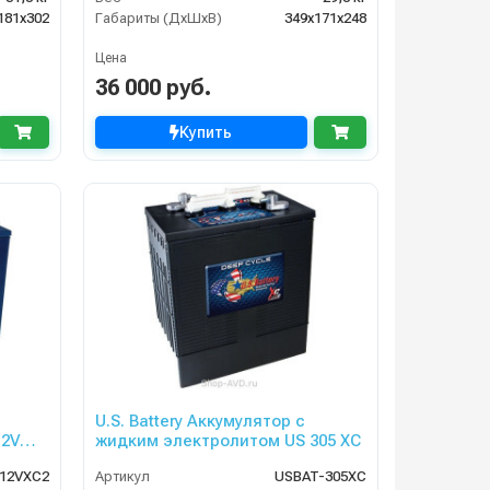
181x302
Габариты (ДхШхВ)
349х171х248
Цена
36 000 руб.
Купить
U.S. Battery Аккумулятор с
12V
жидким электролитом US 305 XC
12VXC2
Артикул
USBAT-305XC