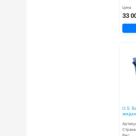
Цена
33 0
U.S. B
жидки
XC
Артику
Страна
Вес