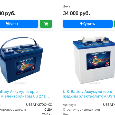
Цена
00 руб.
34 000 руб.
Купить
Купить
attery Аккумулятор с
U.S. Battery Аккумулятор с
м электролитом US 27 DC
жидким электролитом US 
XC2
л
USBAT-27DC-XC
Артикул
USBAT-
-производитель
США
Страна-производитель
26,6 кг
Вес