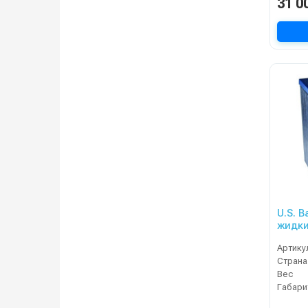
31 0
U.S. B
жидки
Артику
Страна
Вес
Габари