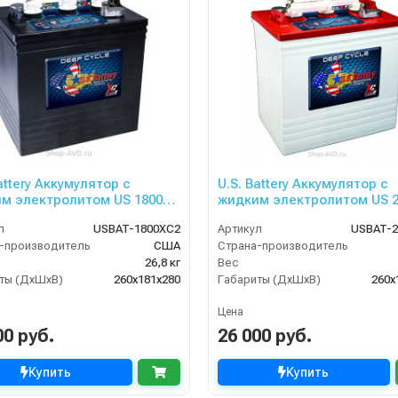
attery Аккумулятор с
U.S. Battery Аккумулятор с
м электролитом US 1800
жидким электролитом US 2
XC2
л
USBAT-1800XC2
Артикул
USBAT-2
-производитель
США
Страна-производитель
26,8 кг
Вес
ты (ДхШхВ)
260х181х280
Габариты (ДхШхВ)
260x
Цена
00 руб.
26 000 руб.
Купить
Купить