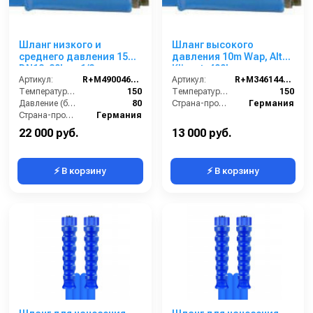
Шланг низкого и
Шланг высокого
среднего давления 15m
давления 10m Wap, Alto,
DN12, 80bar, 1/2внеш-
Klinnet, 400bar,
1/2внеш, -40°C - +150°C,
Артикул:
R+M4900460159
3/8внеш-3/8внеш,
Артикул:
R+M3461446109
арматура нерж.сталь
Температура (°C):
150
2SС-08, 150°C, арматура
Температура (°C):
150
Давление (бар):
80
нерж.сталь
Страна-производитель:
Германия
Страна-производитель:
Германия
22 000 руб.
13 000 руб.
⚡ В корзину
⚡ В корзину