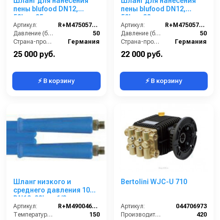
Шланг для нанесения
Шланг для нанесения
пены blufood DN12,
пены blufood DN12,
50bar, 25m,
50bar, 20m,
1/2внут-1/2внут,
Артикул:
R+M4750576259
1/2внут-1/2внут,
Артикул:
R+M4750576209
арматура нерж.сталь
Давление (бар):
50
арматура нерж.сталь
Давление (бар):
50
Страна-производитель:
Германия
Страна-производитель:
Германия
25 000 руб.
22 000 руб.
⚡ В корзину
⚡ В корзину
Шланг низкого и
Bertolini WJC-U 710
среднего давления 10m
DN12, 80bar, 1/2внеш-
1/2внеш, -40°C - +150°C,
Артикул:
R+M4900460109
Артикул:
044706973
арматура нерж.сталь
Температура (°C):
150
Производительность (л/ч):
420