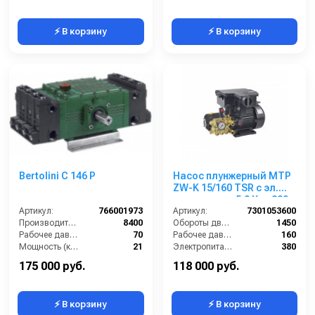
⚡ В корзину
⚡ В корзину
Bertolini С 146 Р
Насос плунжерный MTP
ZW-K 15/160 TSR с эл.
двигателем 5,0 Квт 380
Артикул:
766001973
В
Артикул:
7301053600
Производительность (л/ч):
8400
Обороты двигателя (об/мин):
1450
Рабочее давление (бар):
70
Рабочее давление (бар):
160
Мощность (кВт):
21
Электропитание (В):
380
Масса (кг):
39
Мощность (кВт):
5
175 000 руб.
118 000 руб.
⚡ В корзину
⚡ В корзину