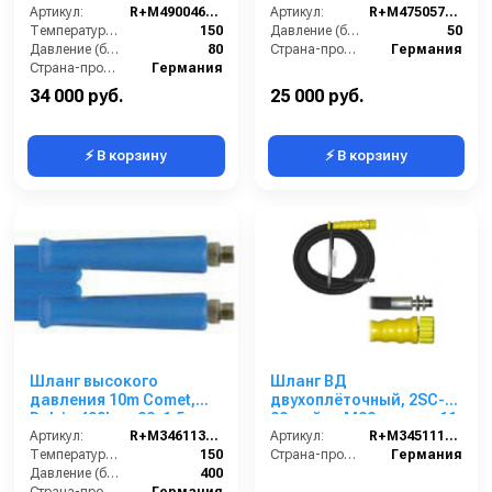
1/2внеш, -40°C - +150°C,
Артикул:
R+M4900460259
1/2внут-1/2внут,
Артикул:
R+M4750576309
арматура нерж.сталь
Температура (°C):
150
арматура нерж.сталь
Давление (бар):
50
Давление (бар):
80
Страна-производитель:
Германия
Страна-производитель:
Германия
34 000 руб.
25 000 руб.
⚡ В корзину
⚡ В корзину
Шланг высокого
Шланг ВД
давления 10m Comet,
двухоплёточный, 2SC-
Delvir, 400bar, 22x1,5-
08, гайка М22-штуцер11,
3/8внут, 2SС-08, 150°C,
Артикул:
R+M3461136109
20m, 400bar для
Артикул:
R+M345111420
арматура нерж.сталь
Температура (°C):
150
KARCHER
Страна-производитель:
Германия
Давление (бар):
400
Страна-производитель:
Германия