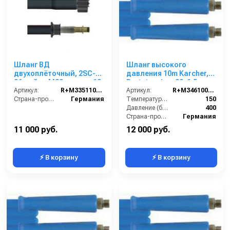
Шланг ВД
Шланг высокого
двухоплёточный, 2SC-
давления 10m Karcher,
06, гайка М22-штуцер10,
Portotecnica, 22х1,5
10m, 400bar для
Артикул:
R+M335110310
Артикул:
R+M3461006109
KARCHER
Страна-производитель:
Германия
Температура (°C):
150
Давление (бар):
400
Страна-производитель:
Германия
11 000 руб.
12 000 руб.
⚡ В корзину
⚡ В корзину