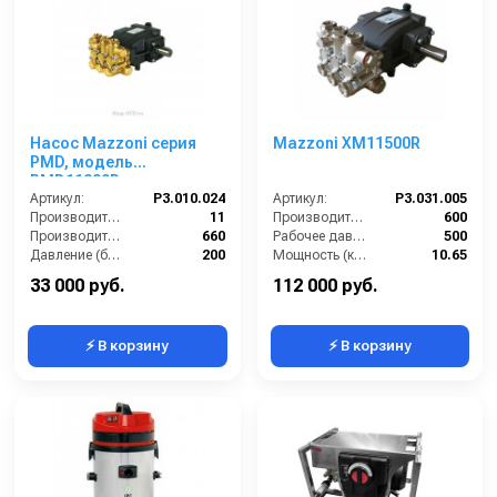
Насос Mazzoni серия
Mazzoni XM11500R
PMD, модель
PMD11200R
Артикул:
P3.010.024
Артикул:
P3.031.005
Производительность (л/мин):
11
Производительность (л/ч):
600
Производительность (л/ч):
660
Рабочее давление (бар):
500
Давление (бар):
200
Мощность (кВт):
10.65
Мощность (л.с.):
5.5
Масса (кг):
12.4
33 000 руб.
112 000 руб.
⚡ В корзину
⚡ В корзину