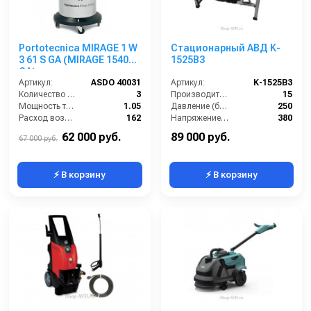
Portotecnica MIRAGE 1 W
Стационарный АВД K-
3 61 S GA (MIRAGE 1540
1525B3
GA)
Артикул:
ASDO 40031
Артикул:
K-1525B3
Количество турбин (шт):
3
Производительность (л/мин):
15
Мощность турбины (Вт):
1.05
Давление (бар):
250
Расход воздуха (л/сек):
162
Напряжение (В):
380
Уровень шума (дБ):
84
Обороты двигателя (об/мин):
1450
62 000 руб.
89 000 руб.
67 000 руб.
⚡ В корзину
⚡ В корзину