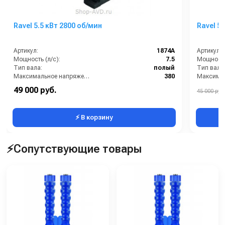
Ravel 5.5 кВт 2800 об/мин
Ravel 5
Артикул:
1874A
Артикул:
Мощность (л/с):
7.5
Мощность 
Тип вала:
полый
Тип вала
Максимальное напряжение (В):
380
Рабочие обороты вала (об/мин):
2800
49 000 руб.
45 000 руб.
Страна-производитель:
Италия
Страна-п
⚡ В корзину
⚡Сопутствующие товары