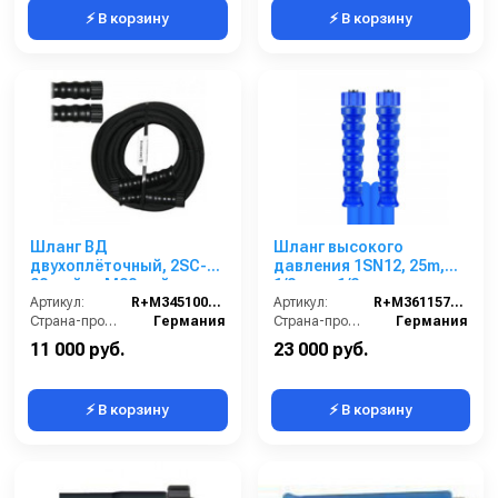
⚡ В корзину
⚡ В корзину
Шланг ВД
Шланг высокого
двухоплёточный, 2SC-
давления 1SN12, 25m,
08, гайка М22-гайка
1/2внут-1/2внут,
М22, 20m, 400bar для
Артикул:
R+M345100320
арматура нерж.сталь
Артикул:
R+M3611576259
PORTOTECNICA,
Страна-производитель:
Германия
Страна-производитель:
Германия
KRANZLE
11 000 руб.
23 000 руб.
⚡ В корзину
⚡ В корзину