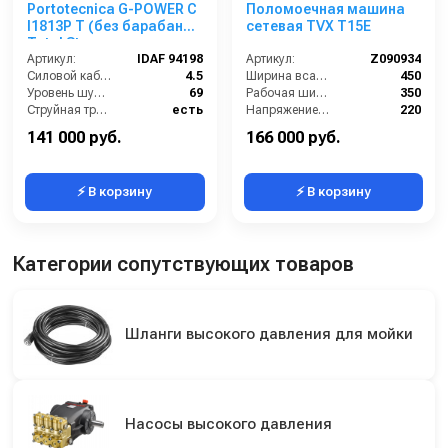
Portotecnica G-POWER C
Поломоечная машина
I1813P T (без барабана)
сетевая TVX T15E
Total Stop
Артикул:
IDAF 94198
Артикул:
Z090934
Силовой кабель (м):
4.5
Ширина всасывающей балки (мм):
450
Уровень шума (дБ):
69
Рабочая ширина (мм):
350
Струйная трубка (копьё):
есть
Напряжение (В):
220
Мин. давление (бар):
30
Производительность системы вытяжки (м3/час):
1590
141 000 руб.
166 000 руб.
⚡ В корзину
⚡ В корзину
Категории сопутствующих товаров
Шланги высокого давления для мойки
Насосы высокого давления