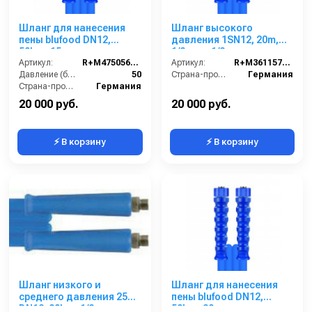
Шланг для нанесения
Шланг высокого
пены blufood DN12,
давления 1SN12, 20m,
50bar, 15m,
1/2внут-1/2внут,
1/2внут-1/2внут,
Артикул:
R+M4750566159
арматура нерж.сталь
Артикул:
R+M3611576209
арматура нерж.сталь
Давление (бар):
50
Страна-производитель:
Германия
Страна-производитель:
Германия
20 000 руб.
20 000 руб.
⚡ В корзину
⚡ В корзину
Шланг низкого и
Шланг для нанесения
среднего давления 25m
пены blufood DN12,
DN12, 80bar, 1/2внеш-
50bar, 30m,