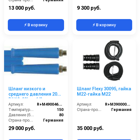
13 000 руб.
9 300 руб.
⚡ В корзину
⚡ В корзину
Шланг низкого и
Шланг Flexy 30095, гайка
среднего давления 20m
М22-гайка М22
DN12, 80bar, 1/2внеш-
1/2внеш, -40°C - +150°C,
Артикул:
R+M4900460209
Артикул:
R+M3900002100
арматура нерж.сталь
Температура (°C):
150
Страна-производитель:
Германия
Давление (бар):
80
Страна-производитель:
Германия
29 000 руб.
35 000 руб.