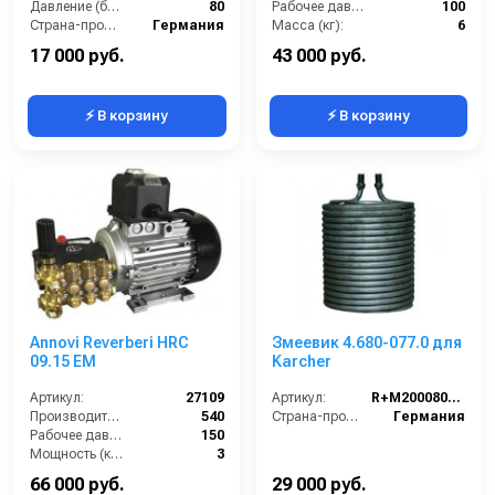
Давление (бар):
80
Рабочее давление (бар):
100
Страна-производитель:
Германия
Масса (кг):
6
Обороты двигателя (об/мин):
1450
17 000 руб.
43 000 руб.
⚡ В корзину
⚡ В корзину
Annovi Reverberi HRC
Змеевик 4.680-077.0 для
09.15 EM
Karcher
Артикул:
27109
Артикул:
R+M200080502
Производительность (л/ч):
540
Страна-производитель:
Германия
Рабочее давление (бар):
150
Мощность (кВт):
3
Электропитание (В):
220
66 000 руб.
29 000 руб.