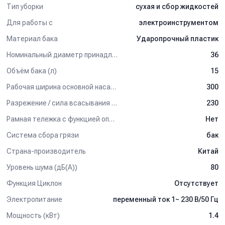
Тип уборки
сухая и сбор жидкостей
Для работы с
электроинструментом
Материал бака
Ударопрочный пластик
Номинальный диаметр принадлежностей (мм)
36
Объём бака (л)
15
Рабочая ширина основной насадки (мм)
300
Разрежение / сила всасывания (мбар)
230
Рамная тележка с функцией опрокидывания бака
Нет
Система сбора грязи
бак
Страна-производитель
Китай
Уровень шума (дБ(А))
80
Функция Циклон
Отсутствует
Электропитание
переменный ток 1~ 230 В/50 Гц
Мощность (кВт)
1.4