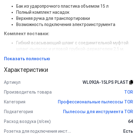
Бак из ударопрочного пластика объемом 15 л
Полный комплект насадок
Верхняя ручка для транспортировки
Возможность подключения электроинструмента
Комплект поставки:
Гибкий всасывающий шланг с соединительной муфтой
шланг-пылесос и угловой трубкой-держателем 2.5 м.
Удлинительная трубка пластик, 3х0.3 м.
Показать полностью
Универсальная напольная насадка (щетина, резинка, 2
малых колеса), рабочая ширина 300 мм.
Характеристики
Насадка-щётка полукруглая для уборки
труднодоступных мест и батарей.
Артикул
WL092A-15LPS PLAST
Щелевая насадка 125 мм.
Поворотные колеса малые (4 шт).
Производитель товара
TOR
Фильтр-колпак (1 шт).
Категория
Профессиональные пылесосы TOR
Поролоновая защита мотора от вспенивания на
поплавкой камере (1 шт).
Подкатегория
Пылесосы для инструмента TOR
Розетка для подключения электроинструмента
Расход воздуха (л/сек)
64
Розетка для подключения инструмента
Есть