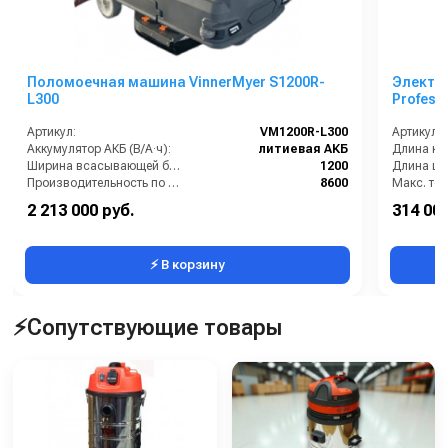
Поломоечная машина VinnerMyer S1200R-
Электр
L300
Profess
Артикул:
VM1200R-L300
Артикул:
Аккумулятор АКБ (В/А·ч):
литиевая АКБ
Длина каб
Ширина всасывающей балки (мм):
1200
Длина шл
Производительность по площади (м2/ч):
8600
Диаметр щетки Ø (мм):
1020
2 213 000 руб.
314 000
Бак для чистой воды (л):
260
Производи
⚡ В корзину
⚡Сопутствующие товары