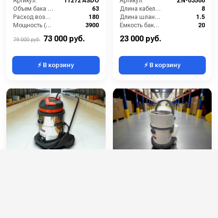
Артикул:
11272 ASDO
Артикул:
ZN-03500
Объем бака (л):
63
Длина кабеля (м):
8
Расход воздуха (л/сек):
180
Длина шланга (м):
1.5
Мощность (Вт):
3900
Ёмкость бака (л):
20
Напряжение (В):
220
Мощность (Вт):
1400
73 000 руб.
23 000 руб.
79 000 руб.
⚡ В корзину
⚡ В корзину
Пылеводосос TORNADO
Моющий пылесос TOR
633 INOX
RL208 GR
Артикул:
11344 ASDO
Артикул:
RL208 GR
Объем бака (л):
78
Разряжение (мБар):
170
Расход воздуха (л/сек):
180
Мощность двигателя (кВт):
1,2
Мощность (Вт):
3900
Электропитание (В):
220