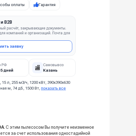
собы оплаты
Гарантия
 и B2B
ный расчёт, закрывающие документы.
ля компаний и организаций. Почта для
ить заявку
о РФ
Самовывоз
🏬
–5 дней
Казань
, 15 л, 255 м3/ч, 1200 кВт, 390х390х630
ая м, 74 дБ, 1500 Вт,
показать все
DA
. С этим пылесосом Вы получите неизменное
ается за счет использования одностадийной