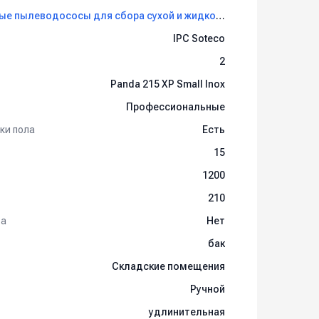
Профессиональные пылеводососы для сбора сухой и жидкой грязи IPC Soteco
IPC Soteco
2
Panda 215 XP Small Inox
Профессиональные
ки пола
Есть
15
1200
210
та
Нет
бак
Складские помещения
Ручной
удлинительная