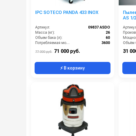
IPC SOTECO PANDA 433 INOX
Пыле
AS 1/
Артикул:
09837 ASDO
Артикул
Масса (кг):
26
Объем бака (л):
60
Потребляемая мощность (Вт):
3600
Объём б
Уровень шума (дБ):
84
Напряж
71 000 руб.
31 00
77 000 руб.
⚡ В корзину