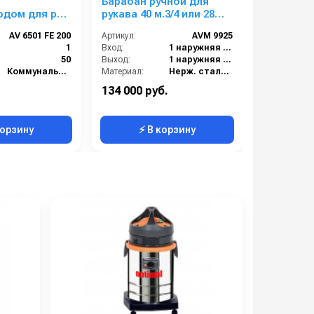
Барабан ручной для
Турбонас
дом для рук.
рукава 40 м.3/4 или 28
bar, вход
60м 1 (окр.)
м.1 (нерж.) 1ш.1ш. 20 бар
AV 6501 FE 200
Артикул:
AVM 9925
Артикул:
бар
1
Вход:
1 наружняя резьба
50
Выход:
1 наружняя резьба
Коммунальный сегмент
Материал:
Нерж. сталь 304
В коробке:
1
134 000 руб.
7 000 руб
Вес, кг:
17
корзину
⚡ В корзину
⚡ 