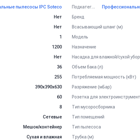
ой точке розничной торговли, на автомойке.
Подкатегория
льные пылесосы IPC Soteco
Бренд
Нет
Всасывающий шланг (м)
Нет
Модель
1
Назначение
1200
Насадка для влажной/сухой убор
Нет
Объем бака (л)
36
Потребляемая мощность (кВт)
255
Разряжение (мБар)
390х390х630
Розетка для электроинструмен
60
Тип мусоросборника
8
Тип помещений
Сетевые
Тип пылесоса
Мешок/контейнер
Трубка (м)
Сухая и влажная