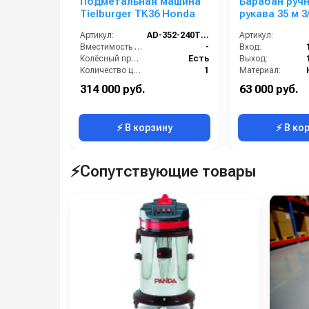
Подметальная машина
Барабан руч
Tielburger TK36 Honda
рукава 35 м 3
1 (нерж.) 1ш.
Артикул:
AD-352-240TS / AD-352-040TS
Артикул:
Вместимость бункера (л):
-
Вход:
Колёсный привод:
Есть
Выход:
Количество центральных мусоросборных валиков (шт):
1
Материал:
Рабочая ширина (мм):
800
В коробке:
314 000 руб.
63 000 руб.
Рабочая ширина центральной щётки (мм):
800
Вес, кг:
⚡ В корзину
⚡ В ко
⚡Сопутствующие товары