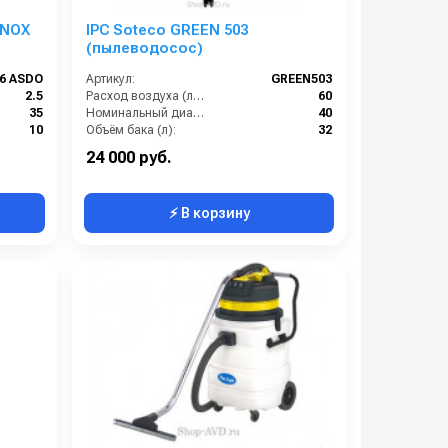
INOX
IPC Soteco GREEN 503
(пылеводосос)
46 ASDO
Артикул:
GREEN503
2.5
Расход воздуха (л/сек):
60
35
Номинальный диаметр принадлежностей (мм):
40
10
Объём бака (л):
32
78
Рабочая ширина основной насадки (мм):
400
24 000 руб.
⚡ В корзину