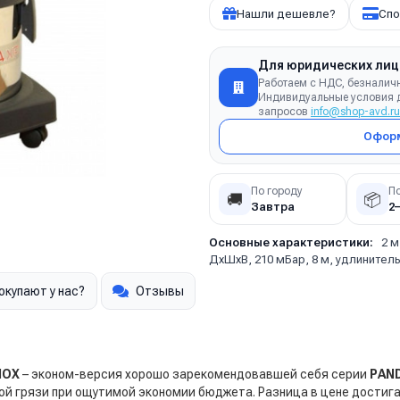
Нашли дешевле?
Спо
Для юридических лиц
Работаем с НДС, безналич
Индивидуальные условия д
запросов
info@shop-avd.ru
Оформ
По городу
П
🚚
📦
Завтра
2
Основные характеристики:
2 м
ДхШхВ, 210 мБар, 8 м, удлинительн
окупают у нас?
Отзывы
NOX
– эконом-версия хорошо зарекомендовавшей себя серии
PAN
ой грязи при ощутимой экономии бюджета. Разница в цене достиг