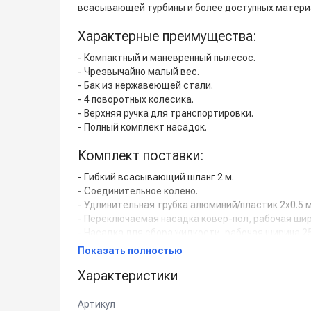
всасывающей турбины и более доступных материа
Характерные преимущества:
- Компактный и маневренный пылесос.
- Чрезвычайно малый вес.
- Бак из нержавеющей стали.
- 4 поворотных колесика.
- Верхняя ручка для транспортировки.
- Полный комплект насадок.
Комплект поставки:
- Гибкий всасывающий шланг 2 м.
- Соединительное колено.
- Удлинительная трубка алюминий/пластик 2х0.5 м
- Переключаемая насадка ковер-пол, рабочая шир
- Насадка для сбора жидкости, рабочая ширина 2
- Насадка для мебели / обивки.
Показать полностью
- Щелевая насадка.
Характеристики
- Круглая насадка-щетка.
Применение:
Артикул