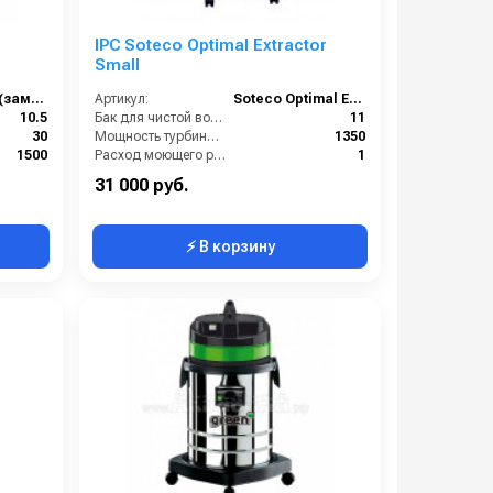
IPC Soteco Optimal Extractor
Small
13948 ASDO (зам. 09605 ASDO)
Артикул:
Soteco Optimal Extractor Small
10.5
Бак для чистой воды (л):
11
30
Мощность турбины (Вт):
1350
1500
Расход моющего раствора (л/мин):
1
2х0,5 алюминий в пластике
Разряжение (мБар):
247
31 000 руб.
⚡ В корзину