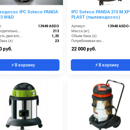
водосос IPC Soteco PANDA
IPC Soteco PANDA 215 M XP
23 W&D
PLAST (пылеводосос)
:
13949 ASDO
Артикул:
Производительность (м3/час):
213
Масса (кг):
Мощность двигателя (кВт):
1,35
Объем бака (л):
ака (л):
23
Потребляемая мощность (Вт):
ение:
220
Удлинительные трубки (м):
0 руб.
22 000 руб.
⚡ В корзину
⚡ В корзину