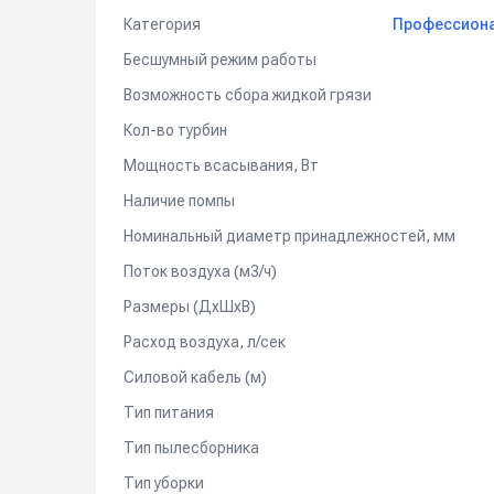
Уборка на маленькой площади: в хостеле, небольш
Категория
Профессиона
Бесшумный режим работы
Возможность сбора жидкой грязи
Кол-во турбин
Мощность всасывания, Вт
Наличие помпы
Номинальный диаметр принадлежностей, мм
Поток воздуха (м3/ч)
Размеры (ДхШхВ)
Расход воздуха, л/сек
Силовой кабель (м)
Тип питания
Тип пылесборника
Тип уборки