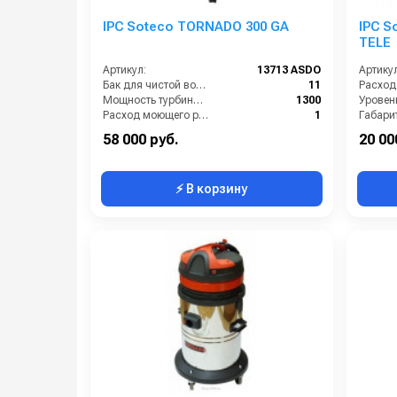
IPC Soteco TORNADO 300 GA
IPC S
TELE
Артикул:
13713 ASDO
Артикул
Бак для чистой воды (л):
11
Мощность турбины (Вт):
1300
Расход моющего раствора (л/мин):
1
Габари
Разряжение (мБар):
220
58 000 руб.
20 00
⚡ В корзину