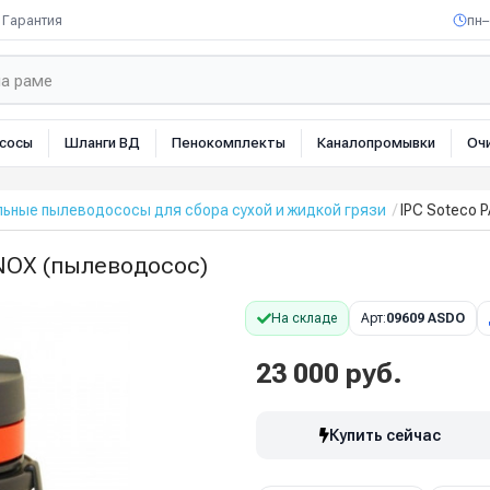
Гарантия
пн–
сосы
Шланги ВД
Пенокомплекты
Каналопромывки
Оч
ьные пылеводососы для сбора сухой и жидкой грязи
IPC Soteco 
INOX (пылеводосос)
На складе
Арт:
09609 ASDO
23 000 руб.
Купить сейчас