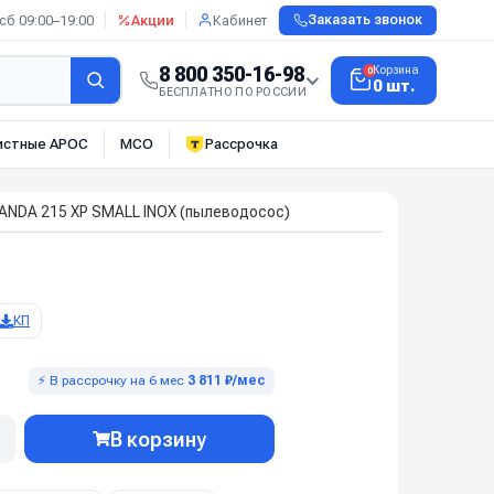
сб 09:00–19:00
Акции
Кабинет
Заказать звонок
8 800 350-16-98
Корзина
0
0 шт.
БЕСПЛАТНО ПО РОССИИ
истные АРОС
МСО
Рассрочка
PANDA 215 XP SMALL INOX (пылеводосос)
КП
⚡ В рассрочку на 6 мес
3 811 ₽/мес
В корзину