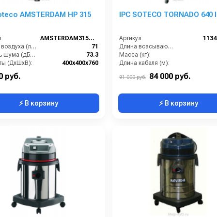
oteco AMSTERDAM HP 315
IPC SOTECO TORNADO 640 
:
AMSTERDAM315TELE
Артикул:
113
Расход воздуха (л/сек):
71
Длина всасывающего шланга (м):
Уровень шума (дБ(А)):
73.3
Масса (кг):
ты (ДхШхВ):
400х400х760
Длина кабеля (м):
Длина сетевого шнура (м):
10
Емкость бака для мусора (л):
0 руб.
84 000 руб.
91 000 руб.
⚡ В корзину
⚡ В корзину