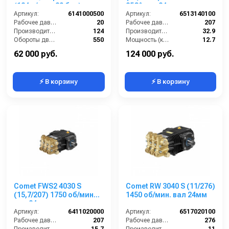
(124 л/мин; 20 бар); вал
85C° вал 24 мм
d20 гладкий/шпонка -
Артикул:
6141000500
Артикул:
6513140100
ВОМ 13/8
Рабочее давление (бар):
20
Рабочее давление (бар):
207
Производительность (л/мин):
124
Производительность (л/мин):
32.9
Обороты двигателя (об/мин):
550
Мощность (кВт):
12.7
By-pass:
Есть
Обороты двигателя (об/мин):
1450
62 000 руб.
124 000 руб.
⚡ В корзину
⚡ В корзину
Comet FWS2 4030 S
Comet RW 3040 S (11/276)
(15,7/207) 1750 об/мин
1450 об/мин. вал 24мм
вал 24мм
Артикул:
6411020000
Артикул:
6517020100
Рабочее давление (бар):
207
Рабочее давление (бар):
276