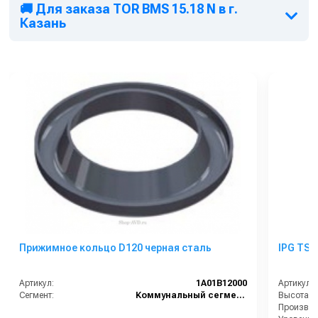
🚚 Для заказа TOR BMS 15.18 N в г.
Казань
Прижимное кольцо D120 черная сталь
IPG TSX 
Артикул:
1A01B12000
Артикул:
Сегмент:
Коммунальный сегмент
Высота в
Производи