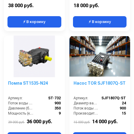
Давление (бар):
250
Мощность (кВт):
7,5
38 000 руб.
18 000 руб.
⚡ В корзину
⚡ В корзину
Помпа ST1535-N24
Насос TOR SJF1807Q-ST
Артикул:
ST-732
Артикул:
SJF1807Q-ST
Поток воды (л/час):
900
Диаметр вала (мм):
24
Давление (бар):
350
Поток воды (л/час):
900
Мощность (кВт):
9
Производительность (л/мин):
15
Обороты двигателя (об/мин):
1450
Температура (°C):
60
36 000 руб.
14 000 руб.
39 000 руб.
15 000 руб.