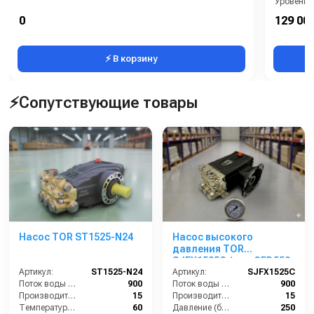
Уровень 
Страна-п
0
129 000
Рабочее д
⚡ В корзину
⚡Сопутствующие товары
Насос TOR ST1525-N24
Насос высокого
давления TOR
SJFX1525C (для CED550,
Артикул:
ST1525-N24
CED750, межосевое
Артикул:
SJFX1525C
Поток воды (л/час):
900
расстояние 130)
Поток воды (л/час):
900
Производительность (л/мин):
15
Производительность (л/мин):
15
Температура (°C):
60
Давление (бар):
250