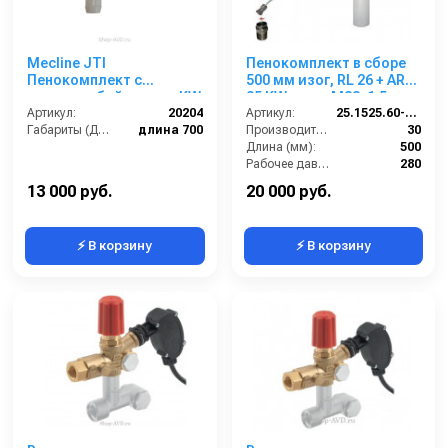
Mecline JTI
Пенокомплект в сборе
Пенокомплект с
500 мм изог, RL 26 + ARS
длинным байонетом KW
25 KW; вход М22х1,5ш.
и поворотным
Артикул:
20204
Артикул:
25.1525.60-P26KW
соединением 700 мм
Габариты (ДхШхВ):
длина 700
Производительность (л/мин):
30
Длина (мм):
500
Рабочее давление (бар):
280
Вход:
22х1,5 наружняя резьба
13 000 руб.
20 000 руб.
⚡ В корзину
⚡ В корзину