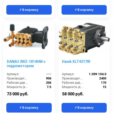
⚡ В корзину
⚡ В корзину
DANAU 3WZ-1814HM с
Hawk XLT4317IR
гидромотором
Артикул:
----
Артикул:
1.099-104.0
Производительность (л/ч):
906
Производительность (л/ч):
2400
Рабочее давление (бар):
206
Рабочее давление (бар):
170
Мощность (кВт):
7.5
Мощность (кВт):
15
Масса (кг):
7.2
Масса (кг):
17
73 000 руб.
58 000 руб.
⚡ В корзину
⚡ В корзину