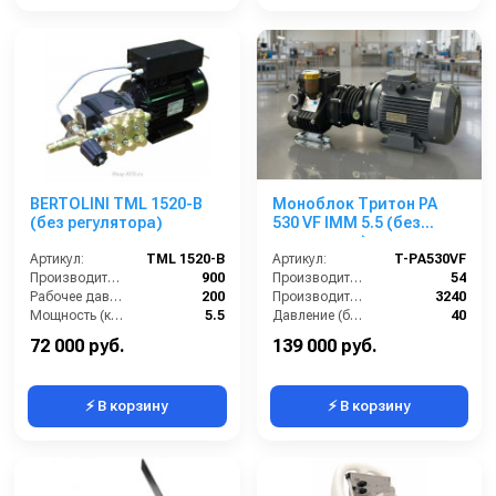
BERTOLINI TML 1520-B
Моноблок Тритон PA
(без регулятора)
530 VF IMM 5.5 (без
регулятора)
Артикул:
TML 1520-B
Артикул:
T-PA530VF
Производительность (л/ч):
900
Производительность (л/мин):
54
Рабочее давление (бар):
200
Производительность (л/ч):
3240
Мощность (кВт):
5.5
Давление (бар):
40
Электропитание (В):
380
Мощность (кВт):
5.5
72 000 руб.
139 000 руб.
⚡ В корзину
⚡ В корзину