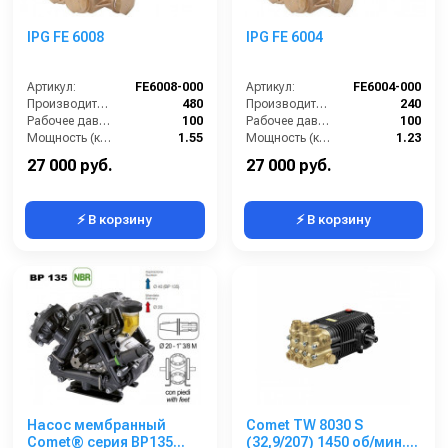
IPG FE 6008
IPG FE 6004
Артикул:
FE6008-000
Артикул:
FE6004-000
Производительность (л/ч):
480
Производительность (л/ч):
240
Рабочее давление (бар):
100
Рабочее давление (бар):
100
Мощность (кВт):
1.55
Мощность (кВт):
1.23
Обороты двигателя (об/мин):
1450
Обороты двигателя (об/мин):
1450
27 000 руб.
27 000 руб.
⚡ В корзину
⚡ В корзину
Насос мембранный
Comet TW 8030 S
Comet® серия ВP135
(32,9/207) 1450 об/мин.