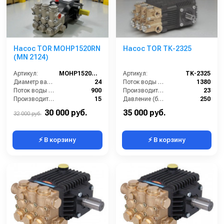
Насос TOR MOHP1520RN
Насос TOR TK-2325
(MN 2124)
Артикул:
MOHP1520RN (MN 2124)
Артикул:
TK-2325
Диаметр вала (мм):
24
Поток воды (л/час):
1380
Поток воды (л/час):
900
Производительность (л/мин):
23
Производительность (л/мин):
15
Давление (бар):
250
Температура (°C):
40
Мощность (кВт):
11
30 000 руб.
35 000 руб.
32 000 руб.
⚡ В корзину
⚡ В корзину