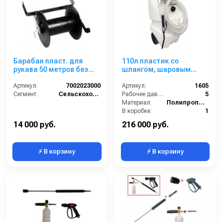
Барабан пласт. для
110л пластик со
рукава 50 метров без
шлангом, шаровым
шланга для тележки
краном и копьем
CRRC 120 ECO
Артикул:
7002023000
Артикул:
1605
Сегмент:
Сельскохозяйственный сегмент
Рабочее давление (бар):
5
Материал:
Полипропилен
В коробке:
1
Сегмент:
Клининговое оборудование
14 000 руб.
216 000 руб.
⚡ В корзину
⚡ В корзину