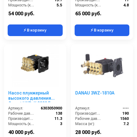
Производительность (л/мин):
15.7
Производительность (л/мин):
11
Мощность (кВт):
5.5
Мощность (кВт):
4.8
Обороты двигателя (об/мин):
1750
Обороты двигателя (об/мин):
1450
54 000 руб.
65 000 руб.
⚡ В корзину
⚡ В корзину
Насос плунжерный
DANAU 3WZ-1810A
высокого давления
Comet LWD-K 3020 E
(11,3/138) 3400 об/мин. ø
Артикул:
6303050900
Артикул:
----
5/8” п.в.
Рабочее давление (бар):
138
Производительность (л/ч):
190
Производительность (л/мин):
11.3
Рабочее давление (бар):
1560
Мощность (кВт):
3
Масса (кг):
7.2
Обороты двигателя (об/мин):
3400
Обороты двигателя (об/мин):
3400
40 000 руб.
28 000 руб.