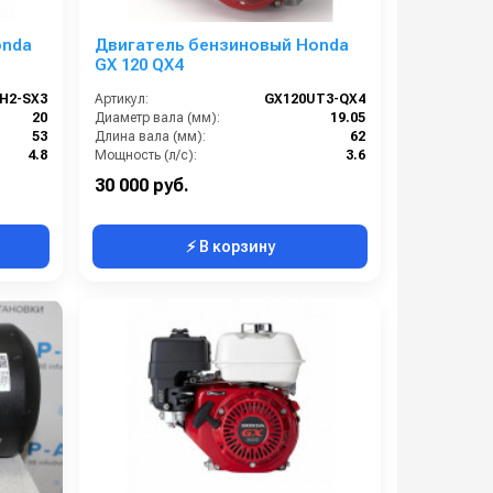
onda
Двигатель бензиновый Honda
GX 120 QX4
H2-SX3
Артикул:
GX120UT3-QX4
20
Диаметр вала (мм):
19.05
53
Длина вала (мм):
62
4.8
Мощность (л/с):
3.6
163
Объем двигателя (см3):
121
30 000 руб.
⚡ В корзину