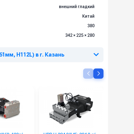
 Допустимое отклонение по мощности — не
внешний гладкий
Китай
380
342 × 225 × 280
61мм, H112L) в г. Казань