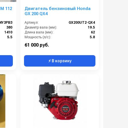
M 112
Двигатель бензиновый Honda
GX 200 QX4
4Y3PB3
Артикул:
GX200UT2-QX4
380
Диаметр вала (мм):
19.5
1410
Длина вала (мм):
62
5.5
Мощность (л/с):
5.8
240х260
Объем двигателя (см3):
196
61 000 руб.
⚡ В корзину