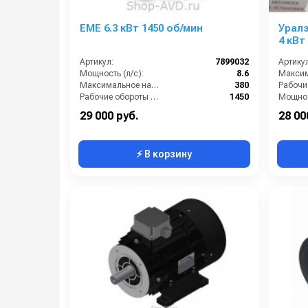
EME 6.3 кВт 1450 об/мин
Уралэ
4 кВт
Артикул:
7899032
Артикул
Мощность (л/с):
8.6
Максимальное напряжение (В):
380
Рабочие обороты вала (об/мин):
1450
Мощнос
Мощность (кВт):
6.3
Габари
29 000 руб.
28 00
⚡ В корзину