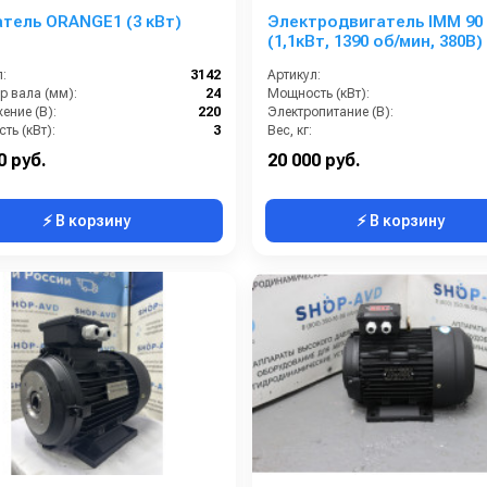
тель ORANGE1 (3 кВт)
Электродвигатель IMM 90
(1,1кВт, 1390 об/мин, 380В)
:
3142
Артикул:
р вала (мм):
24
Мощность (кВт):
ение (В):
220
Электропитание (В):
ть (кВт):
3
Вес, кг:
Обороты двигателя (об/мин):
1450
Страна-производитель:
0 руб.
20 000 руб.
⚡ В корзину
⚡ В корзину