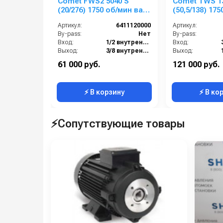
Comet FWS2 5040 S
Comet TWS 1
(20/276) 1750 об/мин вал
(50,5/138) 175
24мм
вал 24мм
Артикул:
6411120000
Артикул:
By-pass:
Нет
By-pass:
Вход:
1/2 внутренняя резьба
Вход:
Выход:
3/8 внутренняя резьба
Выход:
Материал:
Латунь
Материал:
61 000 руб.
121 000 руб.
Производительность (л/мин):
20
Производительность (л/мин):
⚡ В корзину
⚡ В ко
⚡Сопутствующие товары