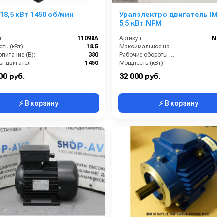
 18,5 кВт 1450 об/мин
Уралэлектро двигатель IM
5,5 кВт NPM
:
11098A
Артикул:
N
ть (кВт):
18.5
Максимальное напряжение (В):
питание (В):
380
Рабочие обороты вала (об/мин):
Обороты двигателя (об/мин):
1450
Мощность (кВт):
ение, В:
220/380
Габариты (ДхШхВ):
320х
00 руб.
32 000 руб.
⚡ В корзину
⚡ В корзину