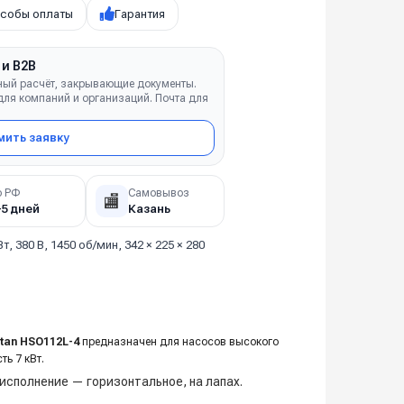
собы оплаты
Гарантия
 и B2B
ный расчёт, закрывающие документы.
ля компаний и организаций. Почта для
ить заявку
о РФ
Самовывоз
🏬
–5 дней
Казань
Вт, 380 В, 1450 об/мин, 342 × 225 × 280
itan HSO112L-4
предназначен для насосов высокого
ь 7 кВт.
 исполнение — горизонтальное, на лапах.