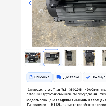
Описание
Доставка
Почему п
Электродвигатель Titan (7кВт, 380/220В, 1450об/мин, п.в
давления и другого промышленного оборудования. Работае
Модель оснащена
гладким внешним валом ди
Типоразмер —
H112L
, диаметр крепёжных отверс