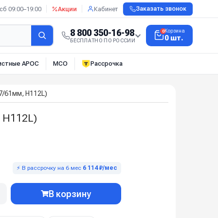
сб 09:00–19:00
Акции
Кабинет
Заказать звонок
8 800 350-16-98
Корзина
0
0 шт.
БЕСПЛАТНО ПО РОССИИ
истные АРОС
МСО
Рассрочка
87/61мм, H112L)
, H112L)
⚡ В рассрочку на 6 мес
6 114 ₽/мес
В корзину