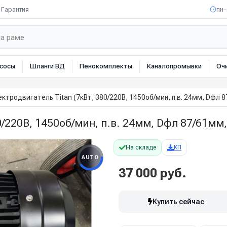
Гарантия
пн–
сосы
Шланги ВД
Пенокомплекты
Каналопромывки
Оч
ктродвигатель Titan (7кВт, 380/220В, 1450об/мин, п.в. 24мм, Dфл 
0/220В, 1450об/мин, п.в. 24мм, Dфл 87/61мм
На складе
КП
AUTO
37 000 руб.
Купить сейчас