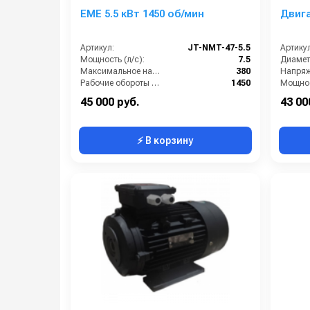
EME 5.5 кВт 1450 об/мин
Двига
Артикул:
JT-NMT-47-5.5
Артикул
Мощность (л/с):
7.5
Диамет
Максимальное напряжение (В):
380
Напряж
Рабочие обороты вала (об/мин):
1450
Мощнос
Мощность (кВт):
5.5
45 000 руб.
43 00
⚡ В корзину