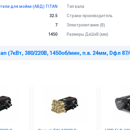
меры двигателя должны
строго совпадать
с параметрами насоса.
Тип вала
тели для мойки (АВД) TITAN
Страна-производитель
32.5
Электропитание (В)
7
Размеры ДхШхВ (мм)
1450
n (7кВт, 380/220В, 1450об/мин, п.в. 24мм, Dфл 87/