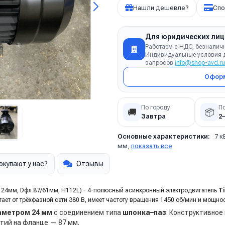
Нашли дешевле?
Спо
Для юридических лиц
Работаем с НДС, безналич
Индивидуальные условия д
запросов
info@shop-avd.ru
Оформ
По городу
П
🚚
📦
Завтра
2
Основные характеристики:
7 к
мм,
показать все
окупают у нас?
Отзывы
. 24мм, Dфл 87/61мм, H112L) -
4-полюсный
асинхронный электродвигатель
T
т от трёхфазной сети 380 В, имеет частоту вращения 1450 об/мин и мощност
аметром 24 мм
с соединением типа
шпонка–паз
. Конструктивное
тий на фланце — 87 мм.