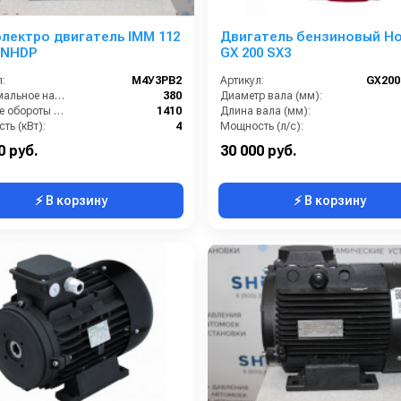
лектро двигатель IMM 112
Двигатель бензиновый H
 NHDP
GX 200 SX3
:
М4У3PB2
Артикул:
GX200
Максимальное напряжение (В):
380
Диаметр вала (мм):
Рабочие обороты вала (об/мин):
1410
Длина вала (мм):
ть (кВт):
4
Мощность (л/с):
ты (ДхШхВ):
320х240х260
Объем двигателя (см3):
0 руб.
30 000 руб.
⚡ В корзину
⚡ В корзину