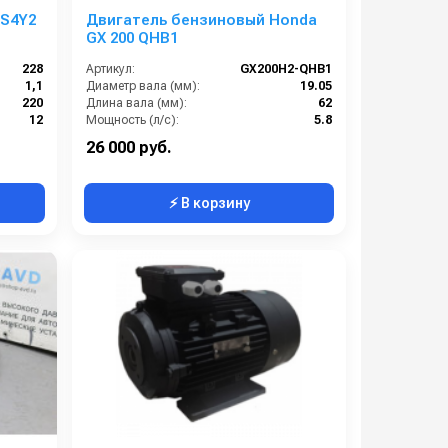
 S4Y2
Двигатель бензиновый Honda
GX 200 QHB1
228
Артикул:
GX200H2-QHB1
1,1
Диаметр вала (мм):
19.05
220
Длина вала (мм):
62
12
Мощность (л/с):
5.8
Италия
Объем двигателя (см3):
196
26 000 руб.
⚡ В корзину