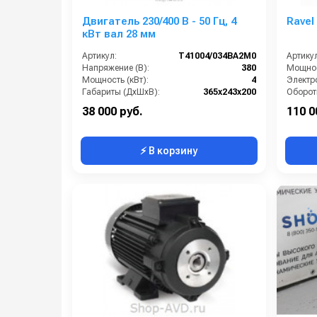
Двигатель 230/400 В - 50 Гц, 4
Ravel
кВт вал 28 мм
Артикул:
T41004/034BA2M0
Артикул
Напряжение (В):
380
Мощнос
Мощность (кВт):
4
Электро
Габариты (ДхШхВ):
365x243x200
Обороты двигателя (об/мин):
1450
Напряж
38 000 руб.
110 0
⚡ В корзину