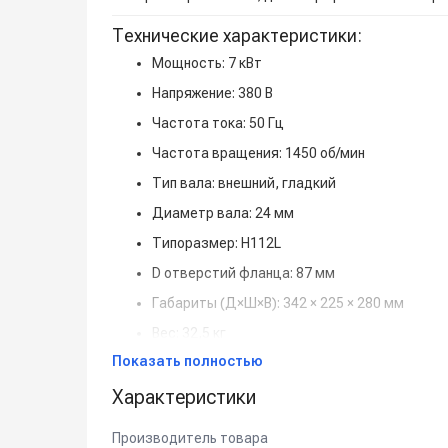
Технические характеристики:
Мощность: 7 кВт
Напряжение: 380 В
Частота тока: 50 Гц
Частота вращения: 1450 об/мин
Тип вала: внешний, гладкий
Диаметр вала: 24 мм
Типоразмер: H112L
D отверстий фланца: 87 мм
Габариты (Д×Ш×В): 342 × 225 × 280 мм
Вес: 32,5 кг
Показать полностью
Крепление: на лапах
Характеристики
Класс защиты: IP55
Важно при подборе:
Производитель товара